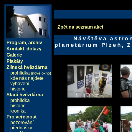
Zpět na seznam akcí
Návštěva astro
Program
,
archiv
planetárium Plzeň,
Kontakt, dotazy
Galerie
Plakáty
Zlínská hvězdárna
prohlídka
(nové okno)
kde nás najdete
vybavení
historie
Stará hvězdárna
prohlídka
historie
kronika
Pro veřejnost
pozorování
přednášky