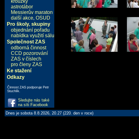
kroužky
astrotábor
Messierův maraton
další akce
,
OSUD
Pro školy, skupiny
objednání pořadu
nabídka využití sálu
Společnost ZAS
odborná činnost
CCD pozorování
ZAS v číslech
pro členy ZAS
Ke stažení
Odkazy
Činnost ZAS podporuje Petr
Stuchlík.
Sledujte nás také
na síti Facebook
Dnes je sobota 8.8.2026, 20.27 (220. den v roce)