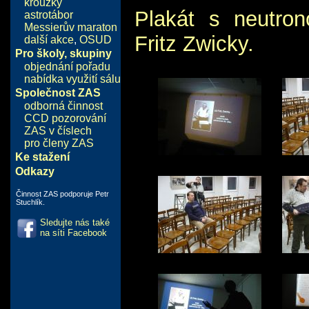
kroužky
Plakát s neutron
astrotábor
Messierův maraton
Fritz Zwicky.
další akce
,
OSUD
Pro školy, skupiny
objednání pořadu
nabídka využití sálu
Společnost ZAS
odborná činnost
CCD pozorování
ZAS v číslech
pro členy ZAS
Ke stažení
Odkazy
Činnost ZAS podporuje Petr
Stuchlík.
Sledujte nás také
na síti Facebook