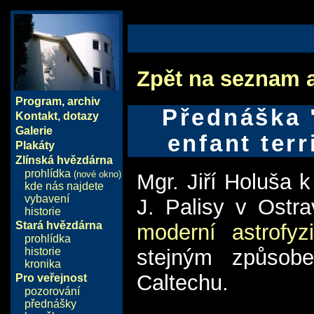
Zpět na seznam 
Program
,
archiv
Přednáška "
Kontakt, dotazy
Galerie
enfant terr
Plakáty
Zlínská hvězdárna
prohlídka
(nové okno)
Mgr. Jiří Holuša k
kde nás najdete
vybavení
J. Palisy v Ostr
historie
Stará hvězdárna
moderní astrofyz
prohlídka
historie
stejným způsob
kronika
Caltechu.
Pro veřejnost
pozorování
přednášky