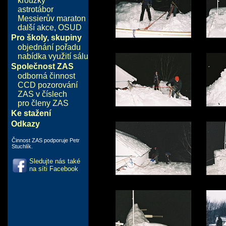
kroužky
astrotábor
Messierův maraton
další akce
,
OSUD
Pro školy, skupiny
objednání pořadu
nabídka využití sálu
Společnost ZAS
odborná činnost
CCD pozorování
ZAS v číslech
pro členy ZAS
Ke stažení
Odkazy
Činnost ZAS podporuje Petr
Stuchlík.
Sledujte nás také
na síti Facebook