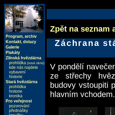
Zpět na seznam 
Program
,
archiv
Záchrana st
Kontakt, dotazy
Galerie
Plakáty
Zlínská hvězdárna
prohlídka
(nové okno)
V pondělí navečer 
kde nás najdete
vybavení
ze střechy hvě
historie
Stará hvězdárna
budovy vstoupiti 
prohlídka
historie
hlavním vchodem
kronika
Pro veřejnost
pozorování
přednášky