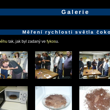
Galerie
Měření rychlosti světla čok
ůběhu
tak, jak byl zadaný ve
fykos
u.