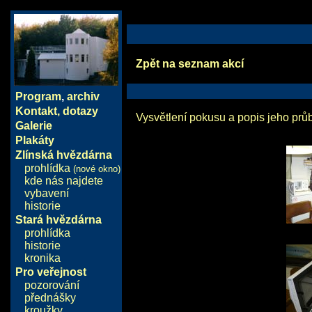
Zpět na seznam akcí
Program
,
archiv
Kontakt, dotazy
Vysvětlení pokusu a popis jeho pr
Galerie
Plakáty
Zlínská hvězdárna
prohlídka
(nové okno)
kde nás najdete
vybavení
historie
Stará hvězdárna
prohlídka
historie
kronika
Pro veřejnost
pozorování
přednášky
kroužky