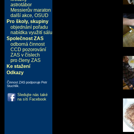
astrotábor
Messierův maraton
další akce
,
OSUD
Pro školy, skupiny
objednání pořadu
nabídka využití sálu
Společnost ZAS
odborná činnost
CCD pozorování
ZAS v číslech
pro členy ZAS
Ke stažení
Odkazy
Činnost ZAS podporuje Petr
Stuchlík.
Sledujte nás také
na síti Facebook