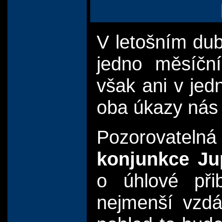
V letošním du
jedno měsíční
však ani v je
oba úkazy nás 
Pozorovatel
konjunkce Ju
o úhlové přib
nejmenší vzdá