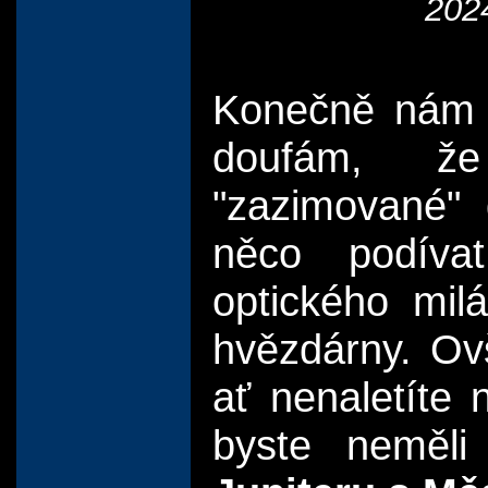
202
Konečně nám z
doufám, že
"zazimované" 
něco podívat
optického milá
hvězdárny. Ov
ať nenaletíte 
byste neměl