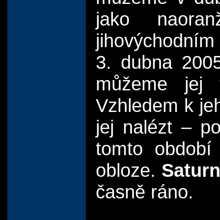
jako naoran
jihovýchodní
3. dubna 20
můžeme jej t
Vzhledem k jeh
jej nalézt – p
tomto období 
obloze.
Satur
časně ráno.