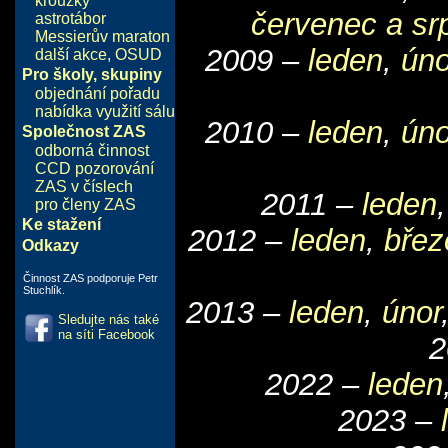
kroužky
červenec a sr
astrotábor
Messierův maraton
2009 –
leden
,
úno
další akce
,
OSUD
Pro školy, skupiny
objednání pořadu
nabídka využití sálu
2010 –
leden
,
úno
Společnost ZAS
odborná činnost
CCD pozorování
ZAS v číslech
2011 –
leden
pro členy ZAS
Ke stažení
2012 –
leden
,
břez
Odkazy
Činnost ZAS podporuje Petr
Stuchlík.
2013 –
leden
,
únor
Sledujte nás také
na síti Facebook
2
2022 –
leden
2023 –