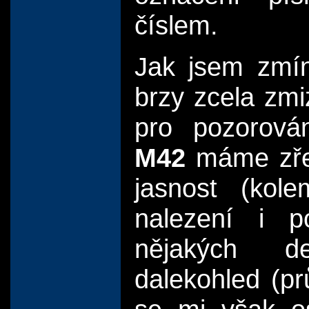
číslem.
Jak jsem zmín
brzy zcela zmiz
pro pozorová
M42
máme zřej
jasnost (kol
nalezení i 
nějakých de
dalekohled (p