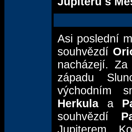
Jupiteru s M
Asi poslední 
souhvězdí
Ori
nacházejí. Za
západu Slun
východním s
Herkula
a
P
souhvězdí
P
Jupiterem. K