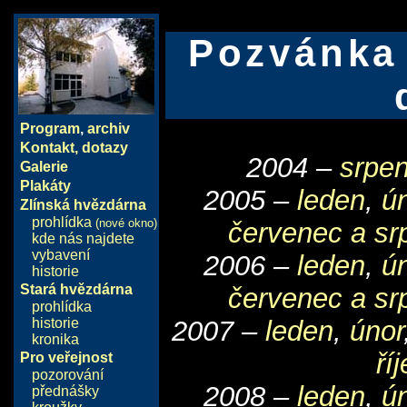
Pozvánka 
Program
,
archiv
Kontakt, dotazy
2004 –
srpen
Galerie
Plakáty
2005 –
leden
,
ú
Zlínská hvězdárna
prohlídka
(nové okno)
červenec a sr
kde nás najdete
vybavení
2006 –
leden
,
ú
historie
Stará hvězdárna
červenec a sr
prohlídka
historie
2007 –
leden
,
únor
kronika
ří
Pro veřejnost
pozorování
2008 –
leden
,
ú
přednášky