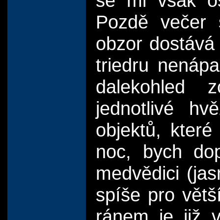
se mi však o
Pozdě večer 
obzor dostává
triedru nenápa
dalekohled z
jednotlivé hv
objektů, kter
noc, bych dop
medvědici (jas
spíše pro větš
ránem je již 