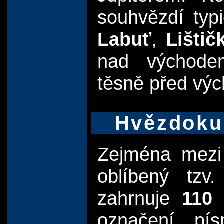
souhvězdí typ
Labuť
,
Lištič
nad výcho
těsně před vý
Hvězdokup
Zejména mezi 
oblíbený tzv
zahrnuje
110 
označení pí