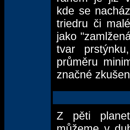
kde se nacház
triedru či ma
jako "zamlžená
tvar prstýnku
průměru mini
značné zkušeno
Z pěti plane
můžeme v dub