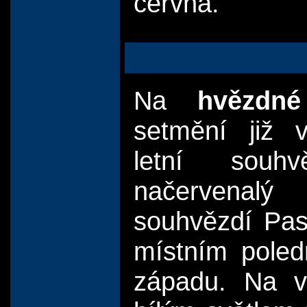
června.
Na
hvězdné
setmění již 
letní souhv
načervenalý
souhvězdí Pas
místním poled
západu. Na v