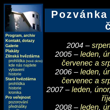
Pozvánka 
Program
,
archiv
Kontakt, dotazy
2004 –
srpen
Galerie
Plakáty
2005 –
leden
,
ú
Zlínská hvězdárna
prohlídka
červenec a sr
(nové okno)
kde nás najdete
vybavení
2006 –
leden
,
ú
historie
červenec a sr
Stará hvězdárna
prohlídka
2007 –
leden
,
únor
historie
kronika
ří
Pro veřejnost
pozorování
2008 –
leden
,
ú
přednášky