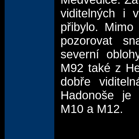
viditelných i
přibylo. Mimo
pozorovat sn
severní obloh
M92 také z Her
dobře viditel
Hadonoše je 
M10 a M12.