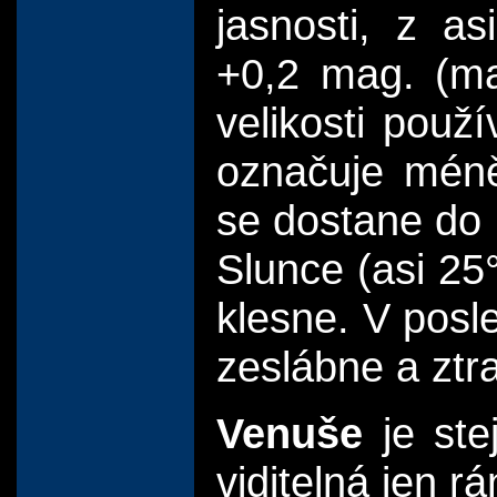
jasnosti, z a
+0,2 mag. (ma
velikosti použí
označuje méně
se dostane do 
Slunce (asi 25
klesne. V posl
zeslábne a ztra
Venuše
je st
viditelná jen r