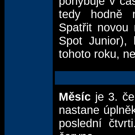
pohybuje v čás
tedy hodně n
Spatřit novou
Spot Junior),
tohoto roku, n
Měsíc
je 3. če
nastane úplně
poslední čtvr