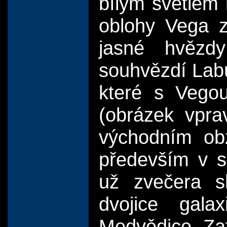
bílým světlem 
oblohy Vega z
jasné hvězd
souhvězdí Labu
které s Vegou
(obrázek vpra
východním obz
především v s
už zvečera s
dvojice gal
Medvědice. Za