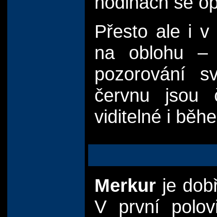
hodinách se op
Přesto ale i v
na oblohu – a
pozorování sv
červnu jsou č
viditelné i bě
Merkur
je dobř
V první polov