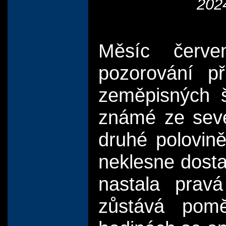
202
Měsíc červe
pozorování př
zeměpisných š
známé ze seve
druhé polovině
neklesne dosta
nastala prav
zůstává pomě