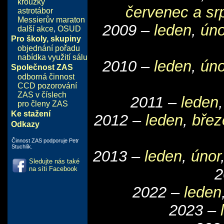
kroužky
červenec a sr
astrotábor
Messierův maraton
2009 –
leden
,
úno
další akce
,
OSUD
Pro školy, skupiny
objednání pořadu
nabídka využití sálu
2010 –
leden
,
úno
Společnost ZAS
odborná činnost
CCD pozorování
ZAS v číslech
2011 –
leden
pro členy ZAS
Ke stažení
2012 –
leden
,
břez
Odkazy
Činnost ZAS podporuje Petr
Stuchlík.
2013 –
leden
,
únor
Sledujte nás také
na síti Facebook
2
2022 –
leden
2023 –