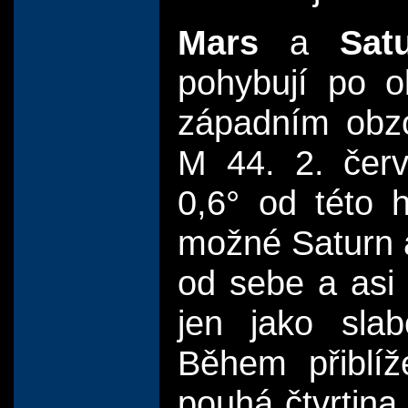
Mars
a
Sat
pohybují po o
západním obz
M 44. 2. červ
0,6° od této 
možné Saturn a
od sebe a asi
jen jako slab
Během přiblíž
pouhá čtvrtina