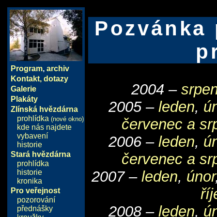
Pozvánka 
p
Program
,
archiv
Kontakt, dotazy
2004 –
srpen
Galerie
Plakáty
2005 –
leden
,
ú
Zlínská hvězdárna
prohlídka
(nové okno)
červenec a sr
kde nás najdete
vybavení
2006 –
leden
,
ú
historie
Stará hvězdárna
červenec a sr
prohlídka
historie
2007 –
leden
,
únor
kronika
ří
Pro veřejnost
pozorování
2008 –
leden
,
ú
přednášky