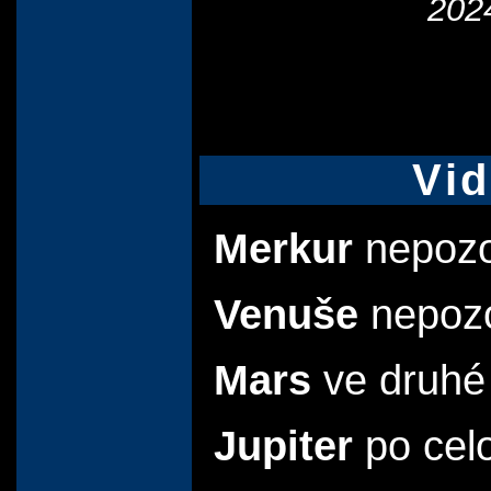
202
Vid
Merkur
nepozo
Venuše
nepozo
Mars
ve druhé 
Jupiter
po cel