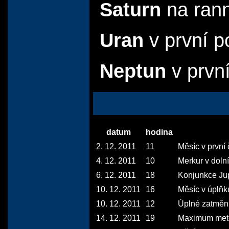
Saturn
na rann
Uran
v první p
Neptun
v první
datum
hodina
2. 12. 2011
11
Měsíc v první č
4. 12. 2011
10
Merkur v doln
6. 12. 2011
18
Konjunkce Jup
10. 12. 2011
16
Měsíc v úplňk
10. 12. 2011
12
Úplné zatmění
14. 12. 2011
19
Maximum mete