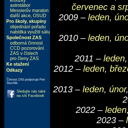
kroužky
červenec a sr
astrotábor
Messierův maraton
2009 –
leden
,
úno
další akce
,
OSUD
Pro školy, skupiny
objednání pořadu
nabídka využití sálu
2010 –
leden
,
úno
Společnost ZAS
odborná činnost
CCD pozorování
ZAS v číslech
2011 –
leden
pro členy ZAS
Ke stažení
2012 –
leden
,
břez
Odkazy
Činnost ZAS podporuje Petr
Stuchlík.
2013 –
leden
,
únor
Sledujte nás také
na síti Facebook
2
2022 –
leden
2023 –