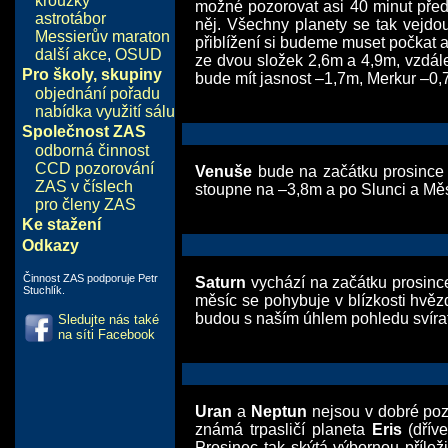
kroužky
možné pozorovat asi 40 minut před
astrotábor
něj. Všechny planety se tak vejdou
Messierův maraton
přiblížení si budeme muset počkat a
další akce
,
OSUD
ze dvou složek 2,6m a 4,9m, vzdále
Pro školy, skupiny
bude mít jasnost –1,7m, Merkur –0
objednání pořadu
nabídka využití sálu
Společnost ZAS
odborná činnost
CCD pozorování
Venuše
bude na začátku prosince z
ZAS v číslech
stoupne na –3,8m a po Slunci a Měsíc
pro členy ZAS
Ke stažení
Odkazy
Činnost ZAS podporuje Petr
Saturn
vychází na začátku prosince
Stuchlík.
měsíc se pohybuje v blízkosti hvě
budou s naším úhlem pohledu svírat
Sledujte nás také
na síti Facebook
Uran
a
Neptun
nejsou v dobré pozi
známá trpasličí planeta
Eris
(dřív
Prosinec tak skýtá výbornou příleži