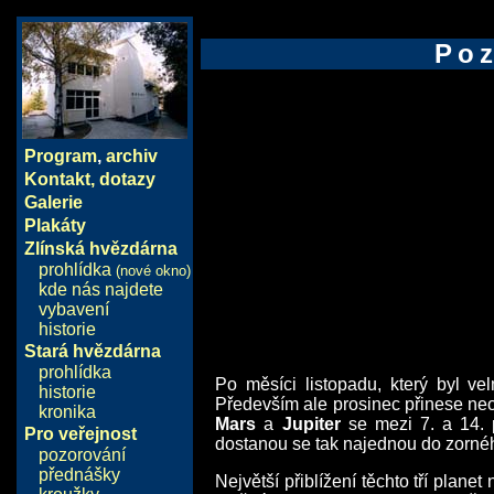
Poz
Program
,
archiv
Kontakt, dotazy
Galerie
Plakáty
Zlínská hvězdárna
prohlídka
(nové okno)
kde nás najdete
vybavení
historie
Stará hvězdárna
prohlídka
Po měsíci listopadu, který byl ve
historie
Především ale prosinec přinese neob
kronika
Mars
a
Jupiter
se mezi 7. a 14. 
Pro veřejnost
dostanou se tak najednou do zornéh
pozorování
přednášky
Největší přiblížení těchto tří plane