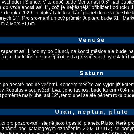
 východem Slunce. V té době bude Merkur asi 0,3° nad Jupite
 do vzdálenosti asi 1°, což je nejtěsnější přiblížení od roku 
ž do roku 2029. Tentokrát ale k setkání planet dojde velice blí
ných 14“. Pro srovnání úhlový průměr Jupiteru bude 31“, Merkur
,7m a Mars +1,6m.
Venuše
apadat asi 1 hodiny po Slunci, na konci měsíce ale bude na v
i tak bude třetí nejjasnější objekt a přezáří všechny ostatní hv
Saturn
 po desáté hodině večerní. Koncem měsíce ale vyjde již kolem
zdy Regulus v souhvězdí Lva. Jeho jasnost bude kolem +0,4m a
 poměrně malý úhel asi 12°, tento úhel se ale během roku bude
Uran, neptun, pluto
ci pro pozorování, stejně jako trpasličí planeta
Pluto
, která p
e známá pod katalogovým označením 2003 UB313) se pohybuj
tost k jejímu zachycení. Jasnost Eris je ale kolem 18,9m (je a