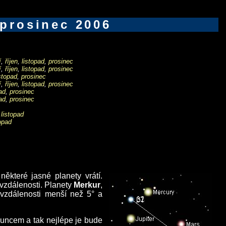
prosinec 2006
í
,
říjen
,
listopad
,
prosinec
í
,
říjen
,
listopad
,
prosinec
istopad
,
prosinec
í
,
říjen
,
listopad
,
prosinec
ad
,
prosinec
ad
,
prosinec
,
listopad
opad
některé jasné planety vrátí.
 vzdálenosti. Planety
Merkur
,
vzdálenosti menší než 5° a
Sluncem a tak nejlépe je bude