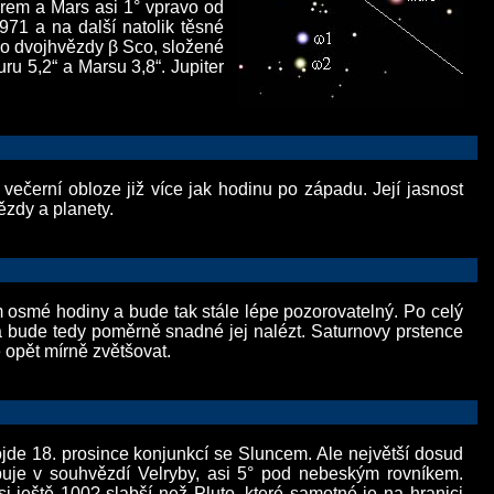
rem a Mars asi 1° vpravo od
1971 a na další natolik těsné
zko dvojhvězdy β Sco, složené
u 5,2“ a Marsu 3,8“. Jupiter
ečerní obloze již více jak hodinu po západu. Její jasnost
ězdy a planety.
 osmé hodiny a bude tak stále lépe pozorovatelný. Po celý
 bude tedy poměrně snadné jej nalézt. Saturnovy prstence
 opět mírně zvětšovat.
rojde 18. prosince konjunkcí se Sluncem. Ale největší dosud
e v souhvězdí Velryby, asi 5° pod nebeským rovníkem.
si ještě 100? slabší než Pluto, které samotné je na hranici