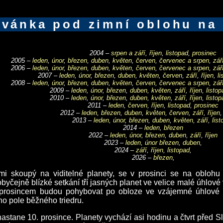
vánka pod zimní oblohu na 
2004 –
srpen a září
,
říjen
,
listopad
,
prosinec
2005 –
leden
,
únor
,
březen
,
duben
,
květen
,
červen
,
červenec a srpen
,
zář
2006 –
leden
,
únor
,
březen
,
duben
,
květen
,
červen
,
červenec a srpen
,
zář
2007 –
leden
,
únor
,
březen
,
duben
,
květen
,
červen
,
září
,
říjen
,
l
2008 –
leden
,
únor
,
březen
,
duben
,
květen
,
červen
,
červenec a srpen
,
zář
2009 –
leden
,
únor
,
březen
,
duben
,
květen
,
září
,
říjen
,
listop
2010 –
leden
,
únor
,
březen
,
duben
,
květen
,
září
,
říjen
,
listop
2011 –
leden
,
červen
,
říjen
,
listopad
,
prosinec
2012 –
leden
,
březen
,
duben
,
květen
,
červen
,
září
,
říjen
2013 –
leden
,
únor
,
březen
,
duben
,
květen
,
září
,
list
2014 –
leden
,
březen
2022 –
leden
,
únor
,
březen
,
duben
,
září
,
říjen
2023 –
leden
,
únor
březen
,
duben
,
2024 –
září
,
říjen
,
listopad
,
2026 –
březen
,
lmi skoupý na viditelné planety, se v prosinci se na oblohu 
yčejně blízké setkání tří jasných planet ve velice malé úhlové
prosincem budou pohybovat po obloze ve vzájemné úhlové 
o pole běžného triedru.
t nastane 10. prosince. Planety vychází asi hodinu a čtvrt před 