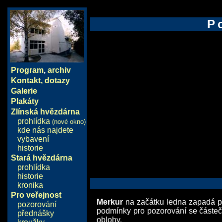
P
Program
,
archiv
Kontakt, dotazy
Galerie
Plakáty
Zlínská hvězdárna
prohlídka
(nové okno)
kde nás najdete
vybavení
historie
Stará hvězdárna
prohlídka
historie
kronika
Pro veřejnost
Merkur
na začátku ledna zapadá po
pozorování
podmínky pro pozorování se částeč
přednášky
oblohy.