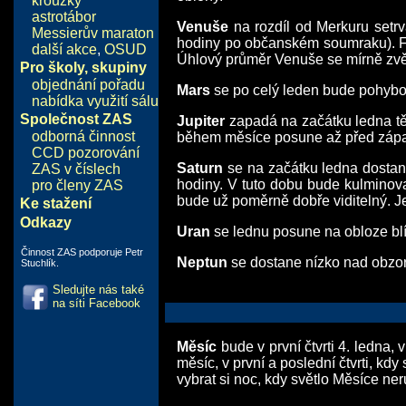
kroužky
astrotábor
Venuše
na rozdíl od Merkuru setr
Messierův maraton
hodiny po občanském soumraku). Fá
další akce
,
OSUD
Úhlový průměr Venuše se mírně zvět
Pro školy, skupiny
objednání pořadu
Mars
se po celý leden bude pohybo
nabídka využití sálu
Společnost ZAS
Jupiter
zapadá na začátku ledna tě
odborná činnost
během měsíce posune až před západ
CCD pozorování
Saturn
se na začátku ledna dostan
ZAS v číslech
hodiny. V tuto dobu bude kulminova
pro členy ZAS
bude už poměrně dobře viditelný. J
Ke stažení
Odkazy
Uran
se lednu posune na obloze bl
Činnost ZAS podporuje Petr
Neptun
se dostane nízko nad obzor
Stuchlík.
Sledujte nás také
na síti Facebook
Měsíc
bude v první čtvrti 4. ledna,
měsíc, v první a poslední čtvrti, kdy
vybrat si noc, kdy světlo Měsíce ner