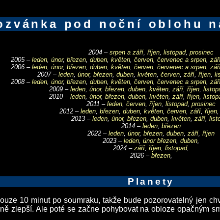
ozvánka pod noční oblohu n
2004 –
srpen a září
,
říjen
,
listopad
,
prosinec
2005 –
leden
,
únor
,
březen
,
duben
,
květen
,
červen
,
červenec a srpen
,
zář
2006 –
leden
,
únor
,
březen
,
duben
,
květen
,
červen
,
červenec a srpen
,
zář
2007 –
leden
,
únor
,
březen
,
duben
,
květen
,
červen
,
září
,
říjen
,
l
2008 –
leden
,
únor
,
březen
,
duben
,
květen
,
červen
,
červenec a srpen
,
zář
2009 –
leden
,
únor
,
březen
,
duben
,
květen
,
září
,
říjen
,
listop
2010 –
leden
,
únor
,
březen
,
duben
,
květen
,
září
,
říjen
,
listop
2011 –
leden
,
červen
,
říjen
,
listopad
,
prosinec
2012 –
leden
,
březen
,
duben
,
květen
,
červen
,
září
,
říjen
2013 –
leden
,
únor
,
březen
,
duben
,
květen
,
září
,
list
2014 –
leden
,
březen
2022 –
leden
,
únor
,
březen
,
duben
,
září
,
říjen
2023 –
leden
,
únor
březen
,
duben
,
2024 –
září
,
říjen
,
listopad
,
2026 –
březen
,
Planety
uze 10 minut po soumraku, takže bude pozorovatelný jen chví
ně zlepší. Ale poté se začne pohybovat na obloze opačným sm