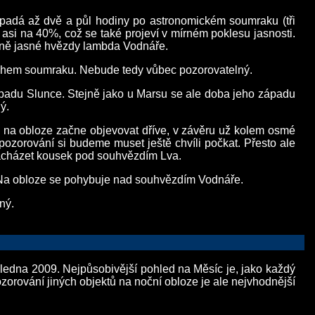
padá až dvě a půl hodiny po astronomickém soumraku (tři
i na 40%, což se také projeví v mírném poklesu jasnosti.
ěrně jasné hvězdy lambda Vodnáře.
 během soumraku. Nebude tedy vůbec pozorovatelný.
ápadu Slunce. Stejně jako u Marsu se ale doba jeho západu
ý.
 na obloze začne objevovat dříve, v závěru už kolem osmé
pozorování si budeme muset ještě chvíli počkat. Přesto ale
 nacházet kousek pod souhvězdím Lva.
 Na obloze se pohybuje nad souhvězdím Vodnáře.
ný.
9. ledna 2009. Nejpůsobivější pohled na Měsíc je, jako každý
 pozorování jiných objektů na noční obloze je ale nejvhodnější