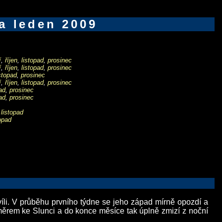
a leden 2009
í
,
říjen
,
listopad
,
prosinec
í
,
říjen
,
listopad
,
prosinec
istopad
,
prosinec
í
,
říjen
,
listopad
,
prosinec
ad
,
prosinec
ad
,
prosinec
,
listopad
opad
li. V průběhu prvního týdne se jeho západ mírně opozdí a
ěrem ke Slunci a do konce měsíce tak úplně zmizí z noční