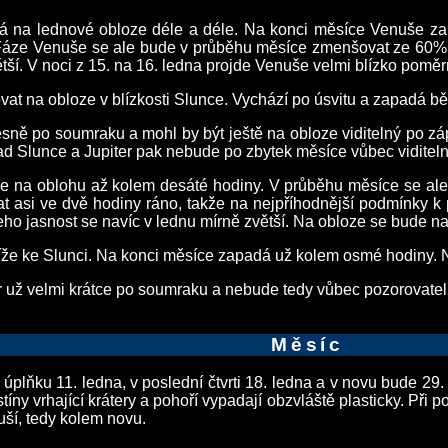
vá na lednové obloze déle a déle. Na konci měsíce Venuše za
ze Venuše se ale bude v průběhu měsíce zmenšovat ze 60% as
ší. V noci z 15. na 16. ledna projde Venuše velmi blízko pom
vat na obloze v blízkosti Slunce. Vychází po úsvitu a zapadá
sně po soumraku a mohl by být ještě na obloze viditelný po z
 Slunce a Jupiter pak nebude po zbytek měsíce vůbec viditeln
e na oblohu až kolem desáté hodiny. V průběhu měsíce se ale
t asi ve dvě hodiny ráno, takže na nejpříhodnější podmínky k 
eho jasnost se navíc v lednu mírně zvětší. Na obloze se bude
íže ke Slunci. Na konci měsíce zapadá už kolem osmé hodiny.
 už velmi krátce po soumraku a nebude tedy vůbec pozorovatel
Měsíc
 v úplňku 11. ledna, v poslední čtvrti 18. ledna a v novu bude 2
 stíny vrhající krátery a pohoří vypadají obzvláště plasticky. Při
uší, tedy kolem novu.