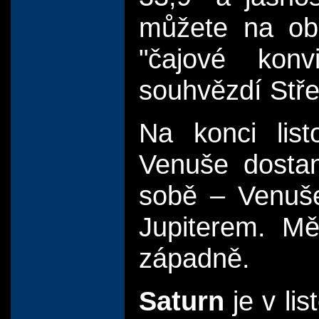
můžete na obl
"čajové kon
souhvězdí Stře
Na konci list
Venuše dostan
sobě – Venuše
Jupiterem. Mě
západně.
Saturn
je v li