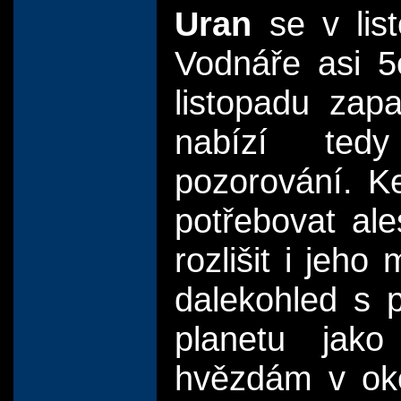
Uran
se v lis
Vodnáře asi 5
listopadu zap
nabízí tedy
pozorování. K
potřebovat ale
rozlišit i jeh
dalekohled s
planetu jako
hvězdám v oko