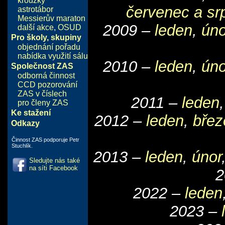
kroužky
červenec a sr
astrotábor
Messierův maraton
2009 –
leden
,
úno
další akce
,
OSUD
Pro školy, skupiny
objednání pořadu
nabídka využití sálu
2010 –
leden
,
úno
Společnost ZAS
odborná činnost
CCD pozorování
ZAS v číslech
2011 –
leden
pro členy ZAS
Ke stažení
2012 –
leden
,
břez
Odkazy
Činnost ZAS podporuje Petr
Stuchlík.
2013 –
leden
,
únor
Sledujte nás také
na síti Facebook
2
2022 –
leden
2023 –