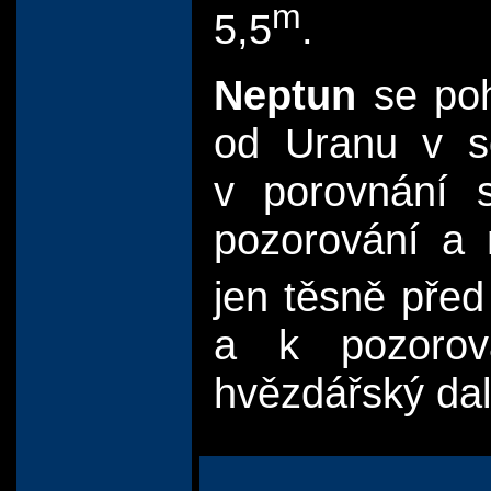
m
5,5
.
Neptun
se poh
od Uranu v s
v porovnání 
pozorování a 
jen těsně před
a k pozorová
hvězdářský dal