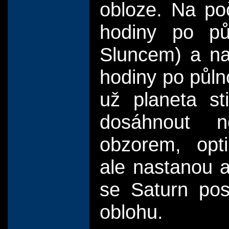
obloze. Na poč
hodiny po pů
Sluncem) a na
hodiny po půln
už planeta s
dosáhnout n
obzorem, opt
ale nastanou a
se Saturn pos
oblohu.