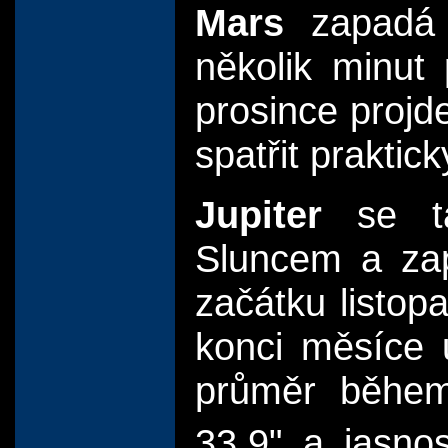
Mars
zapadá v
několik minut
prosince projde
spatřit prakti
Jupiter
se ta
Sluncem a zap
začátku listop
konci měsíce 
průměr během
33,9" a jasnos