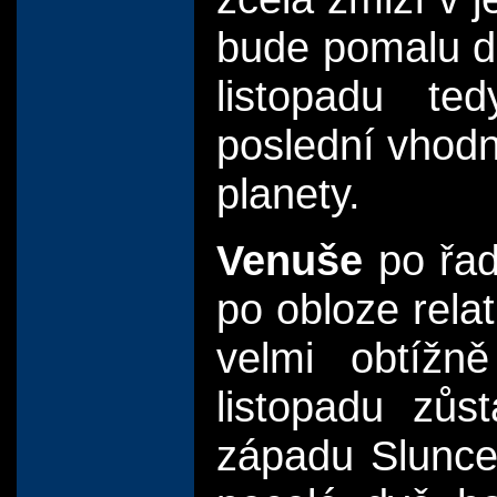
bude pomalu do
listopadu t
poslední vhodná
planety.
Venuše
po řad
po obloze relat
velmi obtížn
listopadu zůs
západu Slunce