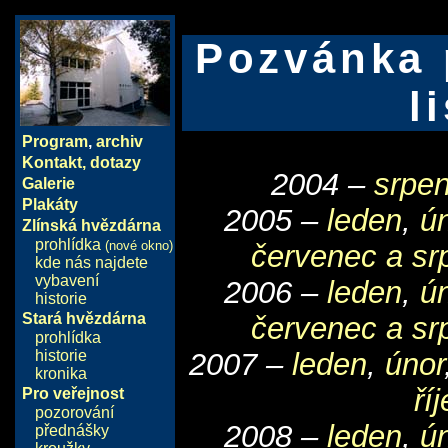
Pozvánka 
l
Program
,
archiv
Kontakt, dotazy
2004 –
srpen
Galerie
Plakáty
2005 –
leden
,
ú
Zlínská hvězdárna
prohlídka
(nové okno)
červenec a sr
kde nás najdete
vybavení
2006 –
leden
,
ú
historie
Stará hvězdárna
červenec a sr
prohlídka
historie
2007 –
leden
,
únor
kronika
ří
Pro veřejnost
pozorování
2008 –
leden
,
ú
přednášky