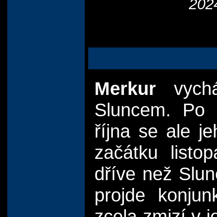
202
Merkur
vychá
Sluncem. Po 
října se ale j
začátku listo
dříve než Slun
projde konju
zcela zmizí v j