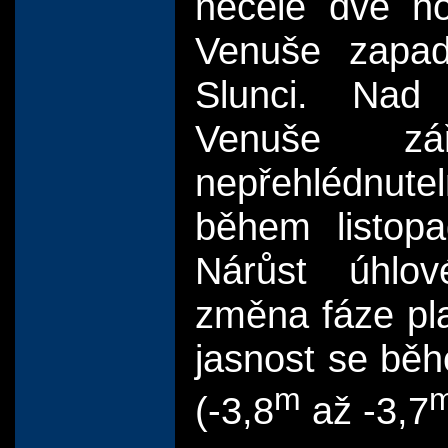
necelé dvě ho
Venuše zapad
Slunci. Nad
Venuše zá
nepřehlédnut
během listopa
Nárůst úhlo
změna fáze pla
jasnost se bě
m
(-3,8
až -3,7