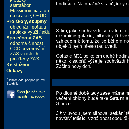
kroužky
hodinách. Na opačné straně, tedy 
astrotábor
Messierův maraton
další akce
,
OSUD
Pro školy, skupiny
objednání pořadu
S tím, jaké souhvězdí jsou v tomto o
nabídka využití sálu
rozumíme galaxie, mlhoviny či hvěz
Společnost ZAS
vzhledem k tomu, že se během noc
odborná činnost
objektů bych přesto rád uvedl.
CCD pozorování
ZAS v číslech
Galaxie
M31
se kolem druhé hodin
pro členy ZAS
několik stupňů výše je souhvězdí
Ke stažení
Začíná nový den...
Odkazy
Činnost ZAS podporuje Petr
Stuchlík.
Sledujte nás také
Po dlouhé době tady zase máme mě
na síti Facebook
večerní oblohy bude také
Saturn
a 
Slunce.
Již v úvodu jsem sliboval setkání 
navštíví
Měsíc
. Vzdálenost obou těl