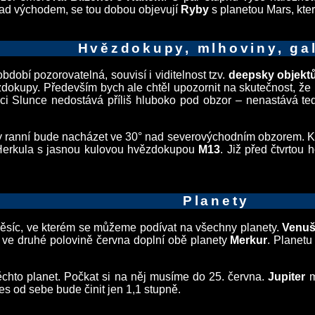
nad východem, se tou dobou objevují
Ryby
s planetou Mars, kte
Hvězdokupy, mlhoviny, ga
bdobí pozorovatelná, souvisí i viditelnost tzv.
deepsky objekt
dokupy. Především bych ale chtěl upozornit na skutečnost, že n
i Slunce nedostává příliš hluboko pod obzor – nenastává ted
y ranní bude nacházet ve 30° nad severovýchodním obzorem.
 Herkula s jasnou kulovou hvězdokupou
M13
. Již před čtvrtou
Planety
síc, ve kterém se můžeme podívat na všechny planety.
Venuš
ve druhé polovině června doplní obě planety
Merkur
. Planetu
těchto planet. Počkat si na něj musíme do 25. června.
Jupiter
m
es od sebe bude činit jen 1,1 stupně.