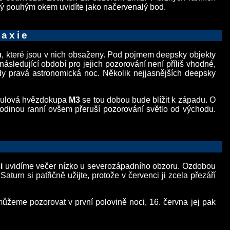
rý pouhým okem uvidíte jako načervenalý bod.
laxie
ů
, které jsou v nich obsaženy. Pod pojmem deepsky objekty
ásledující období pro jejich pozorování není příliš vhodné,
y pravá astronomická noc. Několik nejjasnějších deepsky
 Kulová hvězdokupa
M3
se tou dobou bude blížit k západu. O
 hodinou ranní ovšem přeruší pozorování světlo od východu.
i
uvidíme večer nízko u severozápadního obzoru. Ozdobou
 Saturn si patřičně užijte, protože v červenci ji zcela přezáří
ůžeme pozorovat v první polovině noci, 16. června jej pak