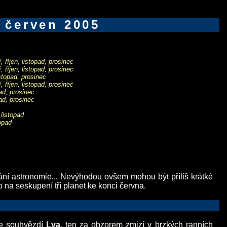
 červen 2005
í
,
říjen
,
listopad
,
prosinec
í
,
říjen
,
listopad
,
prosinec
istopad
,
prosinec
í
,
říjen
,
listopad
,
prosinec
ad
,
prosinec
ad
,
prosinec
,
listopad
opad
vání astronomie... Nevýhodou ovšem mohou být příliš krátké
na seskupení tří planet ke konci června.
te souhvězdí
Lva
, ten za obzorem zmizí v brzkých ranních