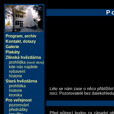
P
Program
,
archiv
Kontakt, dotazy
Galerie
Plakáty
Zlínská hvězdárna
prohlídka
(nové okno)
kde nás najdete
vybavení
historie
Stará hvězdárna
prohlídka
Léto se nám zase o něco přiblížilo
historie
noci. Pozorovatelé bez dalekohledu 
kronika
Pro veřejnost
pozorování
přednášky
Před půlnocí budou za západní o