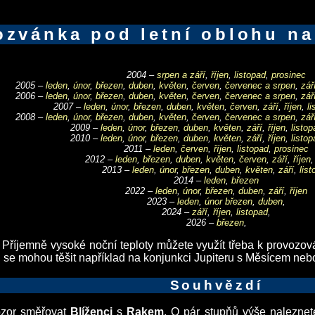
ozvánka pod letní oblohu na
2004 –
srpen a září
,
říjen
,
listopad
,
prosinec
2005 –
leden
,
únor
,
březen
,
duben
,
květen
,
červen
,
červenec a srpen
,
zář
2006 –
leden
,
únor
,
březen
,
duben
,
květen
,
červen
,
červenec a srpen
,
zář
2007 –
leden
,
únor
,
březen
,
duben
,
květen
,
červen
,
září
,
říjen
,
l
2008 –
leden
,
únor
,
březen
,
duben
,
květen
,
červen
,
červenec a srpen
,
zář
2009 –
leden
,
únor
,
březen
,
duben
,
květen
,
září
,
říjen
,
listop
2010 –
leden
,
únor
,
březen
,
duben
,
květen
,
září
,
říjen
,
listop
2011 –
leden
,
červen
,
říjen
,
listopad
,
prosinec
2012 –
leden
,
březen
,
duben
,
květen
,
červen
,
září
,
říjen
2013 –
leden
,
únor
,
březen
,
duben
,
květen
,
září
,
list
2014 –
leden
,
březen
2022 –
leden
,
únor
,
březen
,
duben
,
září
,
říjen
2023 –
leden
,
únor
březen
,
duben
,
2024 –
září
,
říjen
,
listopad
,
2026 –
březen
,
! Příjemně vysoké noční teploty můžete využít třeba k provozo
se mohou těšit například na konjunkci Jupiteru s Měsícem nebo 
Souhvězdí
bzor směřovat
Blíženci
s
Rakem
. O pár stupňů výše nalezne