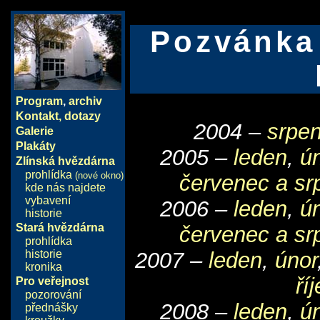
Pozvánka
Program
,
archiv
Kontakt, dotazy
2004 –
srpen
Galerie
Plakáty
2005 –
leden
,
ú
Zlínská hvězdárna
prohlídka
(nové okno)
červenec a sr
kde nás najdete
vybavení
2006 –
leden
,
ú
historie
Stará hvězdárna
červenec a sr
prohlídka
historie
2007 –
leden
,
únor
kronika
ří
Pro veřejnost
pozorování
2008 –
leden
,
ú
přednášky