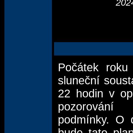
202
Počátek roku 
sluneční sousta
22 hodin v op
pozorování 
podmínky. O d
bude tato plan