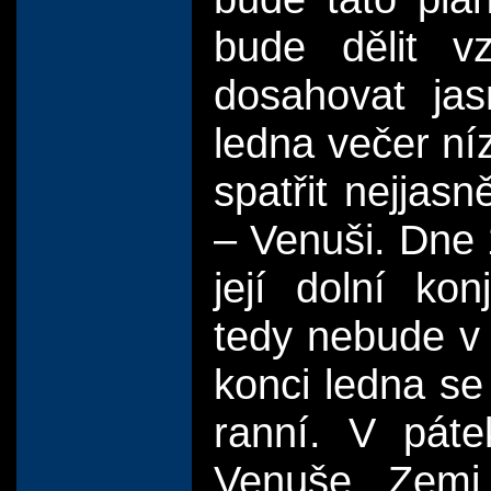
bude dělit v
dosahovat jas
ledna večer n
spatřit nejjasn
– Venuši. Dne 
její dolní ko
tedy nebude v 
konci ledna se 
ranní. V pát
Venuše Zemi 