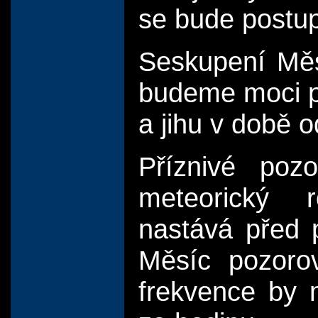
se bude postup
Seskupení Měs
budeme moci p
a jihu v době o
Příznivé poz
meteorický 
nastává před p
Měsíc pozorov
frekvence by 