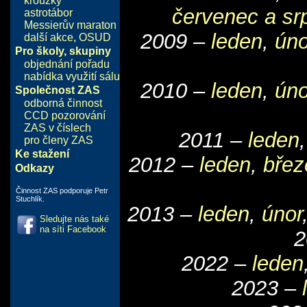
kroužky
červenec a sr
astrotábor
Messierův maraton
2009 –
leden
,
úno
další akce
,
OSUD
Pro školy, skupiny
objednání pořadu
nabídka využití sálu
2010 –
leden
,
úno
Společnost ZAS
odborná činnost
CCD pozorování
ZAS v číslech
2011 –
leden
pro členy ZAS
Ke stažení
2012 –
leden
,
břez
Odkazy
Činnost ZAS podporuje Petr
Stuchlík.
2013 –
leden
,
únor
Sledujte nás také
na síti Facebook
2
2022 –
leden
2023 –