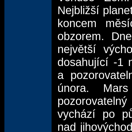
Nejbližší plane
koncem měsíc
obzorem. Dne
největší vých
dosahující -1 
a pozorovatel
února. Mar
pozorovateln
vychází po pů
nad jihovýchod