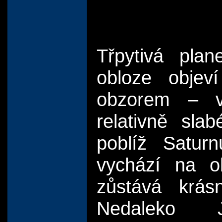
Třpytivá pla
obloze objev
obzorem – v
relativně sla
poblíž Satur
vychází na o
zůstává krás
Nedaleko 