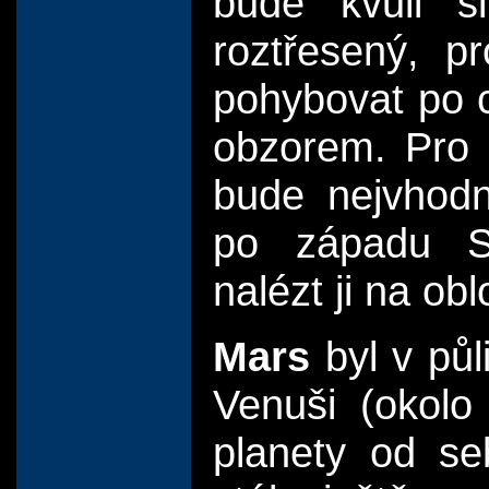
bude kvůli si
roztřesený, p
pohybovat po c
obzorem. Pro 
bude nejvhodně
po západu Sl
nalézt ji na ob
Mars
byl v půl
Venuši (okolo
planety od se