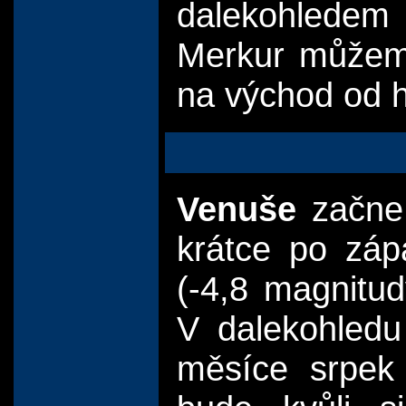
dalekohledem
Merkur můžeme 
na východ od 
Venuše
začne 
krátce po záp
(-4,8 magnitu
V dalekohledu
měsíce srpek