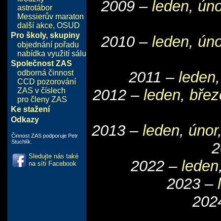
2009 –
leden
,
úno
astrotábor
Messierův maraton
další akce
,
OSUD
Pro školy, skupiny
2010 –
leden
,
úno
objednání pořadu
nabídka využití sálu
Společnost ZAS
odborná činnost
2011 –
leden
CCD pozorování
ZAS v číslech
2012 –
leden
,
břez
pro členy ZAS
Ke stažení
Odkazy
2013 –
leden
,
únor
Činnost ZAS podporuje Petr
Stuchlík.
2
Sledujte nás také
2022 –
leden
na síti Facebook
2023 –
202