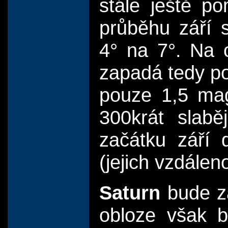
stále ještě p
průběhu září s
4° na 7°. Na 
zapadá tedy po
pouze 1,5 mag
300krát slab
začátku září 
(jejich vzdálen
Saturn
bude zá
obloze však b