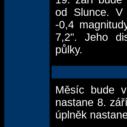
od Slunce. V 
-0,4 magnitud
7,2". Jeho d
půlky.
Měsíc bude v 
nastane 8. září
úplněk nastane