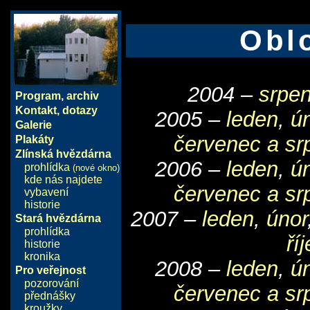
Oblo
2004 –
srpen
Program
,
archiv
Kontakt, dotazy
2005 –
leden
,
ú
Galerie
červenec a sr
Plakáty
Zlínská hvězdárna
2006 –
leden
,
ú
prohlídka
(nové okno)
kde nás najdete
červenec a sr
vybavení
historie
2007 –
leden
,
únor
Stará hvězdárna
prohlídka
ří
historie
kronika
2008 –
leden
,
ú
Pro veřejnost
pozorování
červenec a sr
přednášky
kroužky