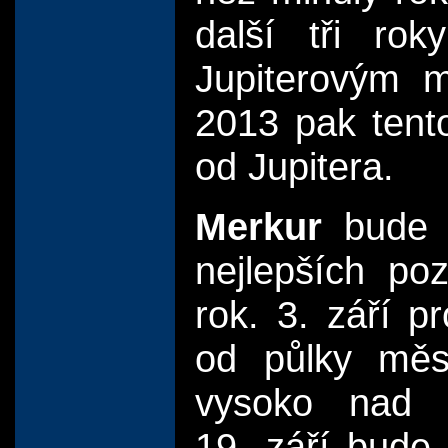
další tři ro
Jupiterovým m
2013 pak tent
od Jupitera.
Merkur
bude v
nejlepších po
rok. 3. září p
od půlky měsí
vysoko nad 
19. září bude 