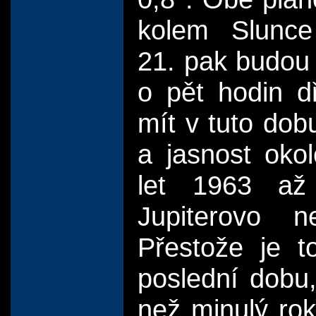
kolem Slunce
21. pak budou 
o pět hodin d
mít v tuto dob
a jasnost oko
let 1963 až
Jupiterovo n
Přestože je to
poslední dobu
než minulý ro