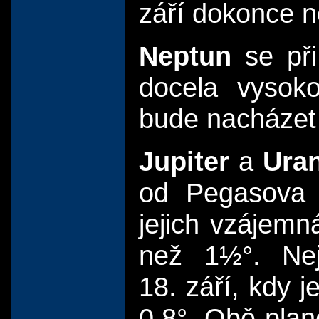
září dokonce n
Neptun
se při
docela vysok
bude nacházet
Jupiter
a
Ura
od Pegasova č
jejich vzájemn
než 1½°. Nej
18. září, kdy 
0,8°. Obě plan