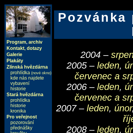
Pozvánka 
Program
,
archiv
Kontakt, dotazy
2004 –
srpen
Galerie
Plakáty
2005 –
leden
,
ú
Zlínská hvězdárna
prohlídka
(nové okno)
červenec a sr
kde nás najdete
vybavení
2006 –
leden
,
ú
historie
Stará hvězdárna
červenec a sr
prohlídka
historie
2007 –
leden
,
únor
kronika
ří
Pro veřejnost
pozorování
2008 –
leden
,
ú
přednášky