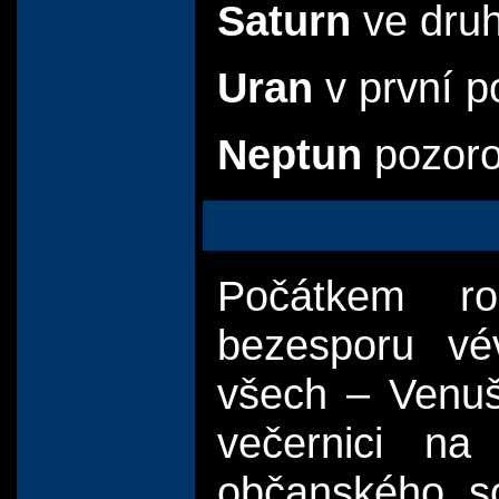
Saturn
ve druh
Uran
v první p
Neptun
pozoro
Počátkem ro
bezesporu vév
všech – Venuš
večernici na
občanského s