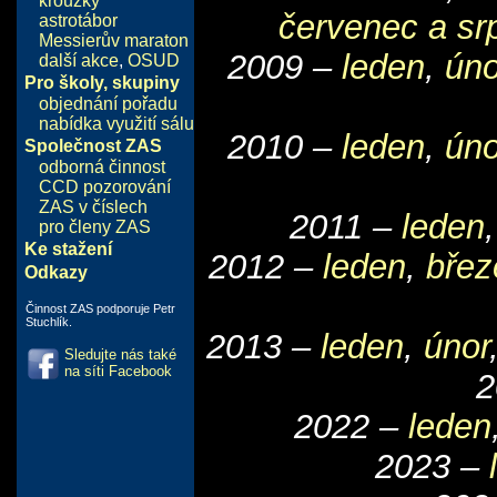
kroužky
červenec a sr
astrotábor
Messierův maraton
2009 –
leden
,
úno
další akce
,
OSUD
Pro školy, skupiny
objednání pořadu
nabídka využití sálu
2010 –
leden
,
úno
Společnost ZAS
odborná činnost
CCD pozorování
ZAS v číslech
2011 –
leden
pro členy ZAS
Ke stažení
2012 –
leden
,
břez
Odkazy
Činnost ZAS podporuje Petr
Stuchlík.
2013 –
leden
,
únor
Sledujte nás také
na síti Facebook
2
2022 –
leden
2023 –