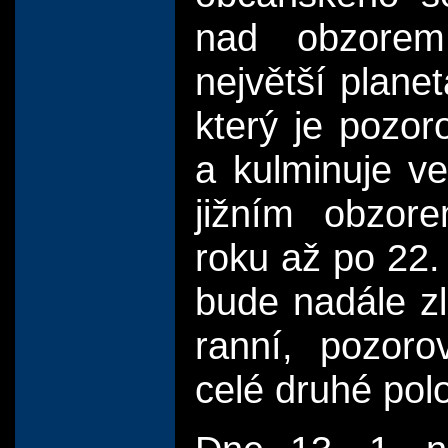
nad obzorem
největší planet
který je pozor
a kulminuje v
jižním obzor
roku až po 22. 
bude nadále zl
ranní, pozor
celé druhé polo