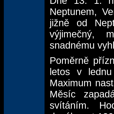
Dne 13. 1. n
Neptunem, Ve
jižně od Nep
výjimečný, 
snadnému vyhl
Poměrně přízn
letos v lednu
Maximum nastá
Měsíc zapad
svítáním. Ho