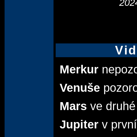
202
Vid
Merkur
nepozo
Venuše
pozoro
Mars
ve druhé 
Jupiter
v první