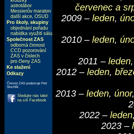
kroužky
červenec a sr
astrotábor
Messierův maraton
2009 –
leden
,
úno
další akce
,
OSUD
Pro školy, skupiny
objednání pořadu
nabídka využití sálu
2010 –
leden
,
úno
Společnost ZAS
odborná činnost
CCD pozorování
ZAS v číslech
2011 –
leden
pro členy ZAS
Ke stažení
2012 –
leden
,
břez
Odkazy
Činnost ZAS podporuje Petr
Stuchlík.
2013 –
leden
,
únor
Sledujte nás také
na síti Facebook
2
2022 –
leden
2023 –