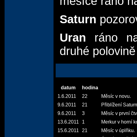
měsíce ráno n
Saturn
pozorov
Uran
ráno n
druhé polovině
datum
hodina
1.6.2011
22
Měsíc v novu.
9.6.2011
21
Přiblížení Saturn
9.6.2011
3
Měsíc v první čtvr
13.6.2011
1
Merkur v horní 
15.6.2011
21
Měsíc v úplňku.