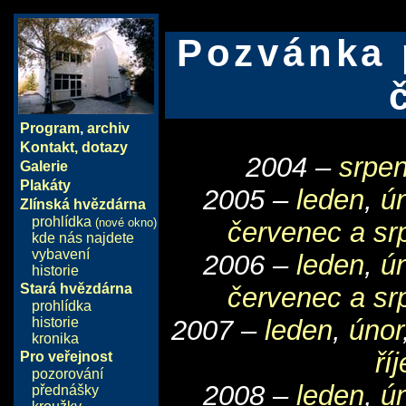
Pozvánka 
Program
,
archiv
Kontakt, dotazy
2004 –
srpen
Galerie
Plakáty
2005 –
leden
,
ú
Zlínská hvězdárna
prohlídka
(nové okno)
červenec a sr
kde nás najdete
vybavení
2006 –
leden
,
ú
historie
Stará hvězdárna
červenec a sr
prohlídka
historie
2007 –
leden
,
únor
kronika
ří
Pro veřejnost
pozorování
2008 –
leden
,
ú
přednášky