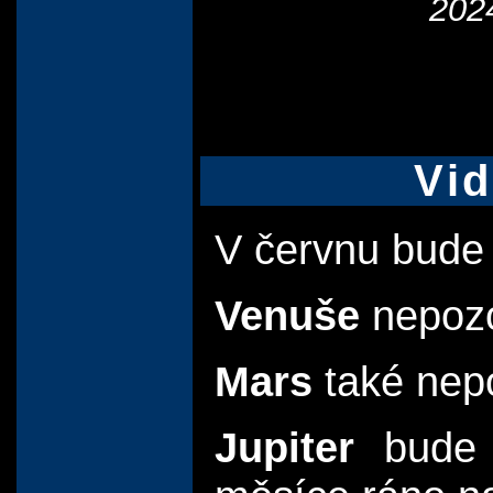
202
Vid
V červnu bud
Venuše
nepozo
Mars
také nep
Jupiter
bude v