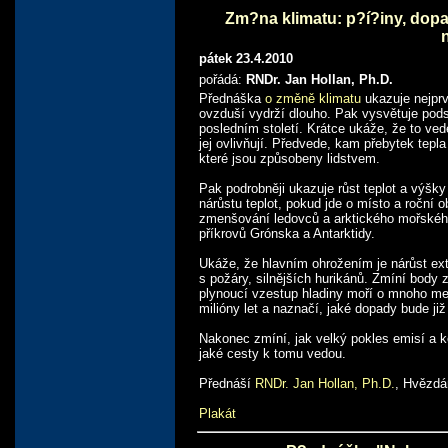
Zm?na klimatu: p?í?iny, dopa
pátek 23.4.2010
pořádá:
RNDr. Jan Hollan, Ph.D.
Přednáška
o změně klimatu
ukazuje nejprv
ovzduší vydrží dlouho. Pak vysvětuje pods
posledním století. Krátce ukáže, že to ved
jej ovlivňují. Předvede, kam přebytek tepla
které jsou způsobeny lidstvem.
Pak podrobněji ukazuje růst teplot a výšk
nárůstu teplot, pokud jde o místo a roční 
zmenšování ledovců a arktického mořského
příkrovů Grónska a Antarktidy.
Ukáže, že hlavním ohrožením je nárůst ext
s požáry, silnějších hurikánů. Zmíní body 
plynoucí vzestup hladiny moří o mnoho me
milióny let a naznačí, jaké dopady bude již
Nakonec zmíní, jak velký pokles emisí a ko
jaké cesty k tomu vedou.
Přednáší
RNDr. Jan Hollan, Ph.D.
, Hvězdá
Plakát