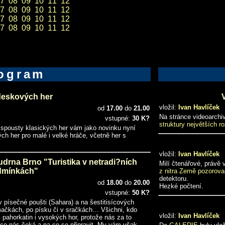
7
08
09
10
11
12
7
08
09
10
11
12
7
08
09
10
11
12
7
08
09
10
11
12
ogram
deskových her
vložil:
Ivan Havlíček
od
17.00
do
21.00
Na stránce videoarch
vstupné:
30 K?
struktury největších r
 spousty klasických her vám jako novinku nyní
h her pro malé i velké hráče, včetně her s
vložil:
Ivan Havlíček
rna Brno "Turistika v netradi?ních
Milí čtenářové, právě
dmínkách"
z nitra Země pozorov
detektoru.
od
18.00
do
20.00
Hezké počtení.
vstupné:
50 K?
 písečné poušti (Sahara) a na šestitisícových
mačkách, po písku či v sračkách… Všichni, kdo
vložil:
Ivan Havlíček
, pahorkatin i vysokých hor, protože nás za to
co nás čeká a na co se připravit. My vám však