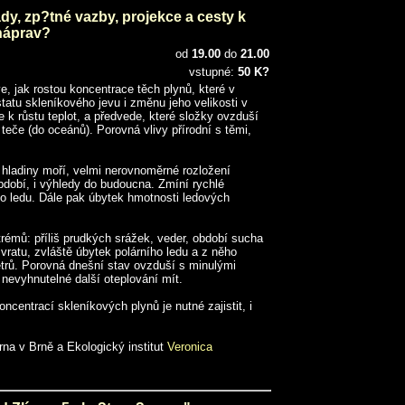
dy, zp?tné vazby, projekce a cesty k
náprav?
od
19.00
do
21.00
vstupné:
50 K?
e, jak rostou koncentrace těch plynů, které v
tatu skleníkového jevu i změnu jeho velikosti v
e k růstu teplot, a předvede, které složky ovzduší
 teče (do oceánů). Porovná vlivy přírodní s těmi,
y hladiny moří, velmi nerovnoměrné rozložení
období, i výhledy do budoucna. Zmíní rychlé
 ledu. Dále pak úbytek hmotnosti ledových
rémů: příliš prudkých srážek, veder, období sucha
zvratu, zvláště úbytek polárního ledu a z něho
trů. Porovná dnešní stav ovzduší s minulými
 nevyhnutelné další oteplování mít.
ncentrací skleníkových plynů je nutné zajistit, i
rna v Brně a Ekologický institut
Veronica