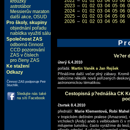
2022
–
01
02
03
04
05
06
0
kroužky
2023
–
01
02
03
04
05
06
0
astrotábor
2024
–
01
02
03
04
05
06
0
Messierův maraton
2025
–
01
02
03
04
05
06
0
další akce
,
OSUD
2026
–
01
02
03
04
05
06
Pro školy, skupiny
objednání pořadu
nabídka využití sálu
Společnost ZAS
Pr
odborná činnost
CCD pozorování
ZAS v číslech
Ve?er 
pro členy ZAS
úterý 6.4.2010
Ke stažení
pořádá:
Martin Vaněk a Jan Rejšek
Odkazy
Přinášíme další večer plný zábavy. Kromě
nabízíme několik nově pořízených deskovýc
Činnost ZAS podporuje Petr
astronomickou tématikou.
Stuchlík.
Cestopisná p?ednáška CK Kud
Sledujte nás také
na síti Facebook
po
čtvrtek 8.4.2010
přednáší:
Marie Klementová, Robi Mahel
v tropickém deštném pralese (Amazonie), v
vrcholech (Andy) aneb s velbloudem či v 
milujeme turistiku, často vyrážíme do lesů
příroda odmění. A všichni víceméně víme, 