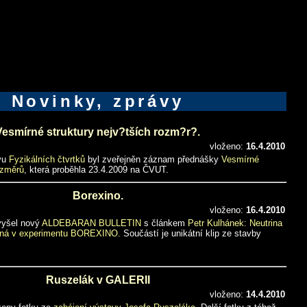
Novinky, zprávy
Vesmírné struktury nejv?tších rozm?r?.
vloženo:
16.4.2010
ivu
Fyzikálních čtvrtků
byl zveřejněn záznam přednášky
Vesmírné
ozměrů
, která proběhla 23.4.2009 na ČVUT.
Borexino.
vloženo:
16.4.2010
 vyšel nový
ALDEBARAN BULLETIN
s článkem
Petr Kulhánek: Neutrina
aná v experimentu BOREXINO.
Součástí je unikátní klip ze stavby
Ruszelák v GALERII
vloženo:
14.4.2010