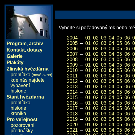
Vyberte si požadovaný rok nebo měs
2004
–
01
02
03
04
05
06
0
2005
–
01
02
03
04
05
06
0
Program
,
archiv
2006
–
01
02
03
04
05
06
0
Kontakt, dotazy
2007
–
01
02
03
04
05
06
0
Galerie
2008
–
01
02
03
04
05
06
0
Plakáty
2009
–
01
02
03
04
05
06
0
Zlínská hvězdárna
2010
–
01
02
03
04
05
06
0
prohlídka
(nové okno)
2011
–
01
02
03
04
05
06
0
kde nás najdete
2012
–
01
02
03
04
05
06
0
vybavení
2013
–
01
02
03
04
05
06
0
historie
2014
–
01
02
03
04
05
06
0
Stará hvězdárna
2015
–
01
02
03
04
05
06
0
prohlídka
2016
–
01
02
03
04
05
06
0
historie
2017
–
01
02
03
04
05
06
0
kronika
2018
–
01
02
03
04
05
06
0
2019
–
01
02
03
04
05
06
0
Pro veřejnost
2020
–
01
02
03
04
05
06
0
pozorování
2021
–
01
02
03
04
05
06
0
přednášky