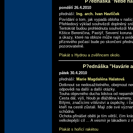
P?ednáška "Nebe nad
pondělí 26.4.2010
přednáší:
Ing. arch. Ivan Havlíček
Povídání o tom, jak vypadá obloha v našic
Přehledový výklad souhvězdí doplněný sní
Tentokrát budou prohlédnuta souhvězdí Ma
Kštice Bereničina, Pastýř, Severní korun
a úkazy, které na obloze může najít a uvi
příznivého počasí bude po skončení předn
pozorovatelně.
Plakát s Hydrou a zvěřincem okolo.
P?ednáška "Havárie a
pátek 30.4.2010
přednáší:
Marie Magdaléna Halatová
Dotknout se nedosažitelného, obejmout neuc
odpovědi na další a další otázky.
Touha objevného ducha lidstva od nepamět
Cesta dál, výš, hloub je dlážděna kameny,
Bílými, značícími vítězství a úspěchy, i č
kteří na cestě zůstali. Mají zde své význ
schůdná.
Ochota přinášet oběti je tím větší, čím krá
velkolepější cíl ... A vesmír je lákadlem z
Plakát s hořící rakétou