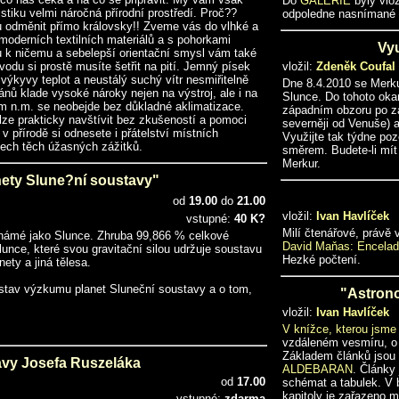
Do
GALERIE
byly vlo
stiku velmi náročná přírodní prostředí. Proč??
odpoledne nasnímané 
 odměnit přímo královsky!! Zveme vás do vlhké a
oderních textilních materiálů a s pohorkami
Vyu
ou k ničemu a sebelepší orientační smysl vám také
odu si prostě musíte šetřit na pití. Jemný písek
vložil:
Zdeněk Coufal
výkyvy teplot a neustálý suchý vítr nesmiřitelně
Dne 8.4.2010 se Merkur
ánů klade vysoké nároky nejen na výstroj, ale i na
Slunce. Do tohoto oka
 m n.m. se neobejde bez důkladné aklimatizace.
západním obzoru po zá
elze prakticky navštívit bez zkušeností a pomoci
severněji od Venuše) a
 přírodě si odnesete i přátelství místních
Využijte tak týdne po
šech těch úžasných zážitků.
směrem. Budete-li mít 
Merkur.
ety Slune?ní soustavy"
od
19.00
do
21.00
vložil:
Ivan Havlíček
vstupné:
40 K?
Milí čtenářové, právě
námé jako Slunce. Zhruba 99,866 % celkové
David Maňas: Encelad
unce, které svou gravitační silou udržuje soustavu
Hezké počtení.
ety a jiná tělesa.
stav výzkumu planet Sluneční soustavy a o tom,
"Astrono
vložil:
Ivan Havlíček
V knížce, kterou jsme 
vzdáleném vesmíru, o n
Základem článků jsou
avy Josefa Ruszeláka
ALDEBARAN
. Články
od
17.00
schémat a tabulek. V 
kapitoly je zařazeno m
vstupné:
zdarma