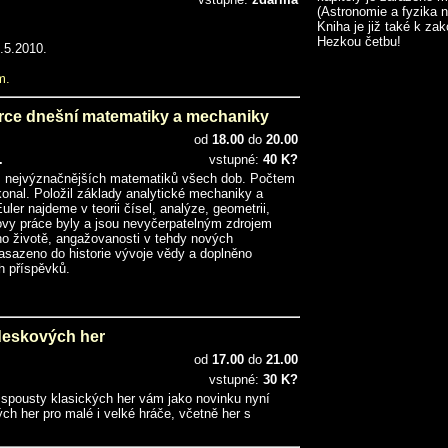
(Astronomie a fyzika n
Kniha je již také k za
Hezkou četbu!
.5.2010.
m.
ce dnešní matematiky a mechaniky
od
18.00
do
20.00
.
vstupné:
40 K?
z nejvýznačnějších matematiků všech dob. Počtem
konal. Položil základy analytické mechaniky a
ler najdeme v teorii čísel, analýze, geometrii,
erovy práce byly a jsou nevyčerpatelným zdrojem
ho životě, angažovanosti v tehdy nových
zasazeno do historie vývoje vědy a doplněno
h příspěvků.
deskových her
od
17.00
do
21.00
vstupné:
30 K?
 spousty klasických her vám jako novinku nyní
h her pro malé i velké hráče, včetně her s