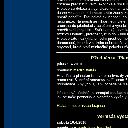
chceme představit velmi exotická a pro turi
Protože se dokáží za vynaloženou námahu
dusné Amazonie, kde neuplatníte žádný z m
prostě pohoříte. Dlouholeté zkušenosti js
nepomůže. Na poušti se nikde neumyjete, v
pronikne do jakéhokoliv oblečení a vysoké 
prověří vaši psychiku. Svět horských velik
fyzickou kondici, protože výstup do 6.000
Protože tato nezvyklá přírodní prostředí n
domorodců, kromě vlastního dobrodružství v
obyvatel, které tvoří minimálně polovinu v
P?ednáška "Plan
pátek 9.4.2010
přednáší:
Martin Vaněk
Povídání o planetárním systému hvězdy z
hmotnosti Sluneční soustavy tvoří samo Sl
pohromadě. Zbylých 0,13 % připadá na plan
Přehledová přednáška shrnující současný 
jak se naše poznatky o planetách vyvíjely.
Plakát s nezemskou krajinou
Vernisáž výst
sobota 10.4.2010
pořádá:
Ing. arch. Ivan Havlíček