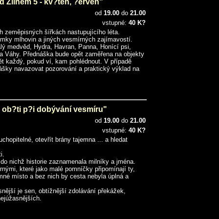
 Zlínem 5 - kv?ten, ?erven"
od
19.00
do
21.00
vstupné:
40 K?
h zeměpisných šířkách nastupujícího léta.
mky mlhovin a jiných vesmírných zajímavostí.
lý medvěd, Hydra, Havran, Panna, Honící psi,
a a Váhy. Přednáška bude opět zaměřena na objekty
dět každý, pokud ví, kam pohlédnout. V případě
ášky navazovat pozorování a praktický výklad na
 ob?ti p?i dobývání vesmíru"
od
19.00
do
21.00
vstupné:
40 K?
hopitelné, otevřít brány tajemna ... a hledat
i.
 do nichž historie zaznamenala milníky a jména.
ernými, které jako malé pomníčky připomínají ty,
amné místo a bez nich by cesta nebyla úplná a
snější je sen, obtížnější zdolávání překážek,
 nejúžasnějších.