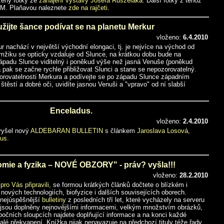
ženy fotky ze
zahájení výstavy Josefa Ruszeláka.
Další fotky z téhož
M. Plaňavou naleznete
zde na rajčeti.
žijte šance podívat se na planetu Merkur
vloženo:
6.4.2010
 nachází v největší východní elongaci, tj. je nejvíce na východ od
mžiku se opticky vzdaluje od Slunce, na krátkou dobu bude na
padu Slunce viditelný i poněkud výše než jasná Venuše (poněkud
 pak se začne rychle přibližovat Slunci a stane se nepozorovatelný.
zorovatelnosti Merkura a podívejte se po západu Slunce západním
štěstí a dobré oči, uvidíte jasnou Venuši a "vpravo" od ní slabší
Enceladus.
vloženo:
2.4.2010
 vyšel nový
ALDEBARAN BULLETIN
s článkem
Jaroslava Losová,
us.
mie a fyzika – NOVÉ OBZORY" - práv? vyšla!!!
vloženo:
28.2.2010
pro Vás připravili,
se formou krátkých článků dočtete o blízkém i
ových technologiích, biofyzice i dalších souvisejících oborech.
 nejúspěšnější
bulletiny
z posledních tří let, které vycházely na serveru
 jsou doplněny nejnovějšími informacemi, velkým množstvím obrázků,
bočních sloupcích najdete doplňující informace a na konci každé
alé překvapení. Knížka nijak nenavazuje na předchozí tituly téže řady