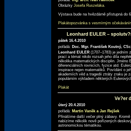
Obrázky
Josefa Ruszeláka
.
Výstava bude na hvězdárně přístupná do 6
Plakátopozvánka s vesmírným očekávání
Leonhard EULER – spolutv?r
pátek 16.4.2010
pořádá:
Doc. Mgr. František Koutný, CSc
Leonhard EULER
(1707–1783) je jedním 
prací a témat nikdo rozsah jeho díla nepře
několika matematických disciplin. Jméno Eu
diferenciálních rovnicích, fyzice atd. Eul
inspirace nejen matematiků. Povídání o je
akademiích věd a tragedii ztráty zraku je 
populárním výkladem některých Eulerovýc
Plakát
Ve?er 
úterý 20.4.2010
pořádá:
Martin Vaněk a Jan Rejšek
Přinášíme další večer plný zábavy. Kromě
nabízíme několik nově pořízených deskovýc
astronomickou tématikou.