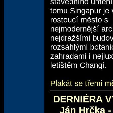
stavebního umění.
tomu Singapur je 
rostoucí město s
nejmodernější arc
nejdražšími budov
rozsáhlými botan
zahradami i nejlu
letištěm Changi.
Plakát se třemi m
DERNIÉRA V
Ján Hrčka -