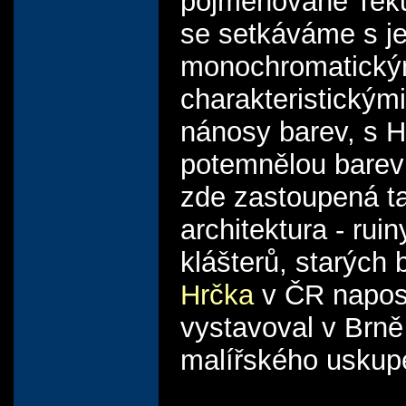
pojmenované Teku
se setkáváme s j
monochromatickým
charakteristickým
nánosy barev, s 
potemnělou barevn
zde zastoupená t
architektura - ruin
klášterů, starých
Hrčka
v ČR napos
vystavoval v Brně
malířského uskup