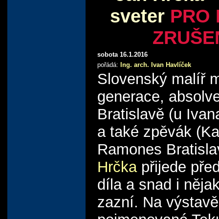
sveter
PRO
ZRUŠE
sobota 16.1.2016
pořádá:
Ing. arch. Ivan Havlíček
Slovenský malíř m
generace, absolv
Bratislavě (u Iva
a také zpěvák (Ka
Ramones Bratisl
Hrčka
přijede před
díla a snad i něj
zazní. Na výstavě