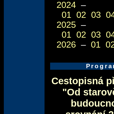
2024
–
01
02
03
0
2025
–
01
02
03
0
2026
–
01
0
Progr
Cestopisná p
"Od starov
budoucno