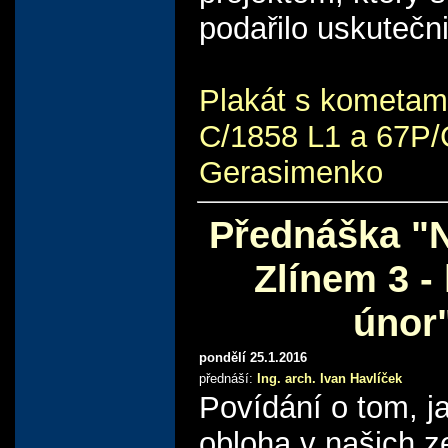
podařilo uskutečni
Plakát s kometam
C/1858 L1 a 67P
Gerasimenko
Přednáška "
Zlínem 3 - 
únor
pondělí 25.1.2016
přednáší:
Ing. arch. Ivan Havlíček
Povídání o tom, j
obloha v našich 