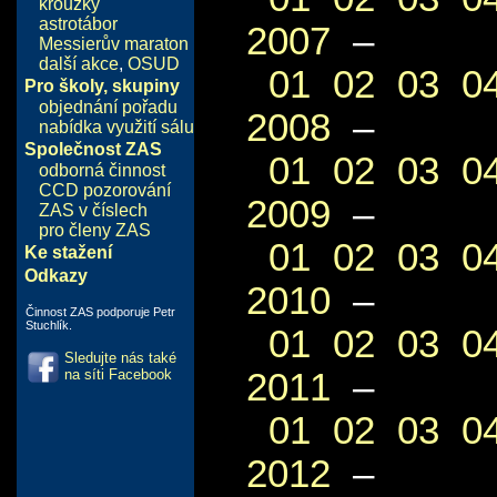
kroužky
astrotábor
2007
–
Messierův maraton
další akce
,
OSUD
01
02
03
0
Pro školy, skupiny
objednání pořadu
2008
–
nabídka využití sálu
Společnost ZAS
01
02
03
0
odborná činnost
CCD pozorování
2009
–
ZAS v číslech
pro členy ZAS
01
02
03
0
Ke stažení
Odkazy
2010
–
Činnost ZAS podporuje Petr
Stuchlík.
01
02
03
0
Sledujte nás také
2011
–
na síti Facebook
01
02
03
0
2012
–