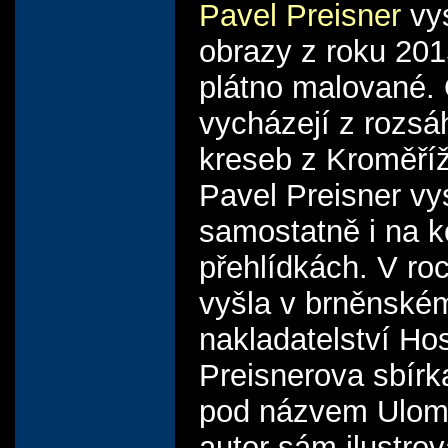
Pavel Preisner
vys
obrazy z roku 201
plátno malované.
vycházejí z rozsá
kreseb z Kroměří
Pavel Preisner vy
samostatně i na k
přehlídkách. V ro
vyšla v brněnské
nakladatelství Hos
Preisnerova sbírk
pod názvem Ulomil
autor sám ilustrov