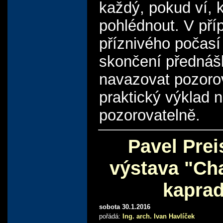
každý, pokud ví,
pohlédnout. V pří
příznivého počasí
skončení přednáš
navazovat pozoro
praktický výklad 
pozorovatelně.
Pavel Prei
výstava "Ch
kaprad
sobota 30.1.2016
pořádá:
Ing. arch. Ivan Havlíček