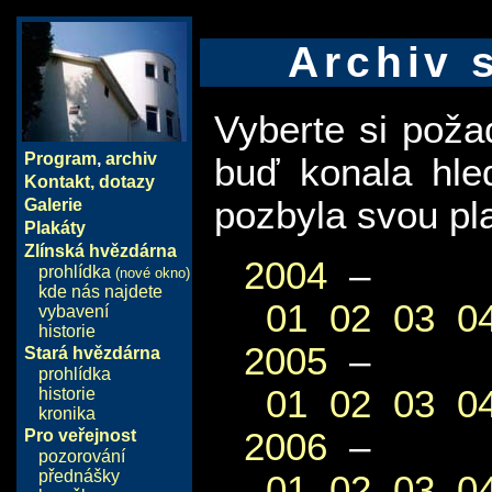
Archiv 
Vyberte si pož
Program
,
archiv
buď konala hle
Kontakt, dotazy
pozbyla svou pla
Galerie
Plakáty
Zlínská hvězdárna
2004
–
prohlídka
(nové okno)
kde nás najdete
01
02
03
0
vybavení
historie
2005
–
Stará hvězdárna
prohlídka
01
02
03
0
historie
kronika
2006
–
Pro veřejnost
pozorování
přednášky
01
02
03
0