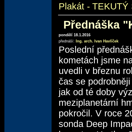
Plakát - TEKUT
Přednáška "
pondělí 18.1.2016
přednáší:
Ing. arch. Ivan Havlíček
Poslední přednáš
kometách jsme n
uvedli v březnu r
čas se podrobněji
jak od té doby v
meziplanetární h
pokročil. V roce 
sonda Deep Impac