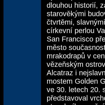
dlouhou historií, 
starověkými budo
čtvrtěmi, slavným
církevní perlou V
San Francisco př
město současnost
mrakodrapů v cent
vězeňským ostro
Alcatraz i nejslav
mostem Golden Ga
ve 30. letech 20. s
představoval vrch