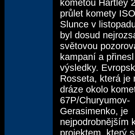
kometou Hartley 
průlet komety IS
Slunce v listopad
byl dosud nejrozsá
světovou pozorov
kampaní a přinesl
výsledky. Evrops
Rosseta, která je
dráze okolo kome
67P/Churyumov-
Gerasimenko, je
nejpodrobnějším 
projektem, který 