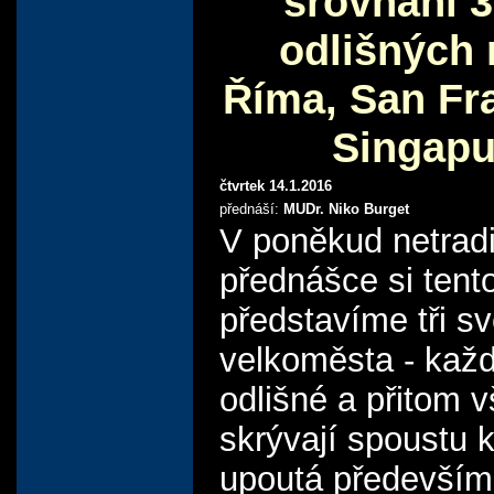
srovnání 3
odlišných 
Říma, San Fr
Singapu
čtvrtek 14.1.2016
přednáší:
MUDr. Niko Burget
V poněkud netrad
přednášce si tent
představíme tři s
velkoměsta - kaž
odlišné a přitom 
skrývají spoustu 
upoutá především