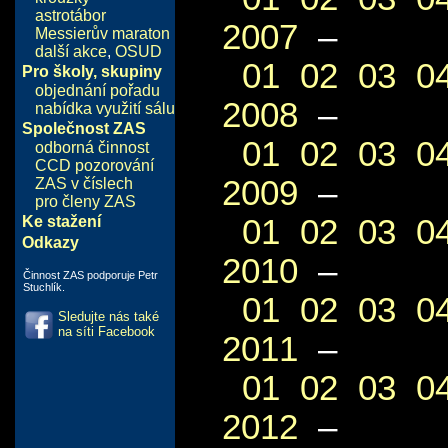
astrotábor
2007
–
Messierův maraton
další akce
,
OSUD
01
02
03
0
Pro školy, skupiny
objednání pořadu
2008
–
nabídka využití sálu
Společnost ZAS
01
02
03
0
odborná činnost
CCD pozorování
2009
–
ZAS v číslech
pro členy ZAS
01
02
03
0
Ke stažení
Odkazy
2010
–
Činnost ZAS podporuje Petr
Stuchlík.
01
02
03
0
Sledujte nás také
na síti Facebook
2011
–
01
02
03
0
2012
–