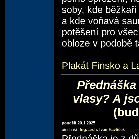
soby, kde běžkaři 
a kde voňavá sauna
potěšení pro všec
obloze v podobě t
Plakát Finsko a 
Přednáška 
vlasy? A js
(bud
pondělí 20.1.2025
přednáší:
Ing. arch. Ivan Havlíček
Přednáška je z d