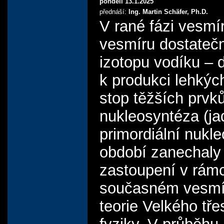
pondělí 13.1.2025
přednáší:
Ing. Martin Schäfer, Ph.D.
V rané fázi vesmí
vesmíru dostatečn
izotopu vodíku – 
k produkci lehkých
stop těžších prvk
nukleosyntéza (ja
primordiální nukl
období zanechaly 
zastoupení v rámc
současném vesmíru
teorie Velkého tř