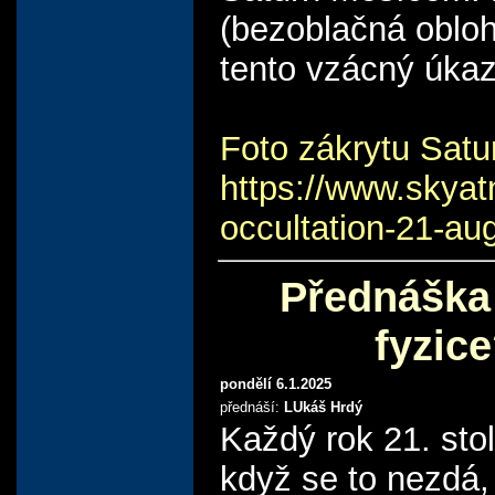
(bezoblačná obloh
tento vzácný úka
Foto zákrytu Satu
https://www.skyat
occultation-21-au
Přednáška 
fyzic
pondělí 6.1.2025
přednáší:
LUkáš Hrdý
Každý rok 21. stol
když se to nezdá, 