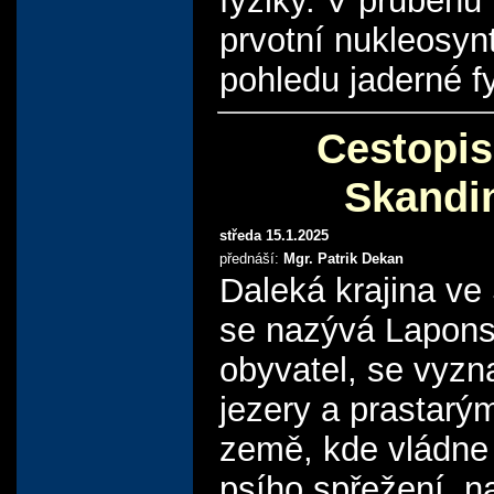
fyziky. V průběhu
prvotní nukleosyn
pohledu jaderné fy
Cestopis
Skandi
středa 15.1.2025
přednáší:
Mgr. Patrik Dekan
Daleká krajina ve
se nazývá Laponsk
obyvatel, se vyzn
jezery a prastarý
země, kde vládne
psího spřežení, 