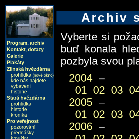
Archiv 
Vyberte si pož
Program
,
archiv
buď konala hle
Kontakt, dotazy
Galerie
pozbyla svou pla
Plakáty
Zlínská hvězdárna
2004
–
prohlídka
(nové okno)
kde nás najdete
vybavení
01
02
03
0
historie
Stará hvězdárna
2005
–
prohlídka
historie
01
02
03
0
kronika
Pro veřejnost
2006
–
pozorování
přednášky
01
02
03
0
kroužky