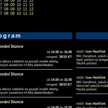
7
08
09
10
11
12
7
08
09
10
11
12
7
08
09
10
11
12
7
08
09
10
11
12
ogram
ování Slunce
vložil:
Ivan Havlíček
od
14.00
do
16.00
Milí čtenářové, právě
vstupné:
30/15 K?
lepší pohled na rentg
a obloze viditelné na pozadí modré oblohy,
Hezké počtení.
novým slunečním H-Alfa dalekohledem.
ování Slunce
vložil:
Ivan Havlíček
od
14.00
do
16.00
Milí čtenářové, právě
vstupné:
30/15 K?
Herschel nalezla molek
a obloze viditelné na pozadí modré oblohy,
Hezké počtení.
novým slunečním H-Alfa dalekohledem.
ování Slunce
vložil:
Ivan Havlíček
od
14.00
do
16.00