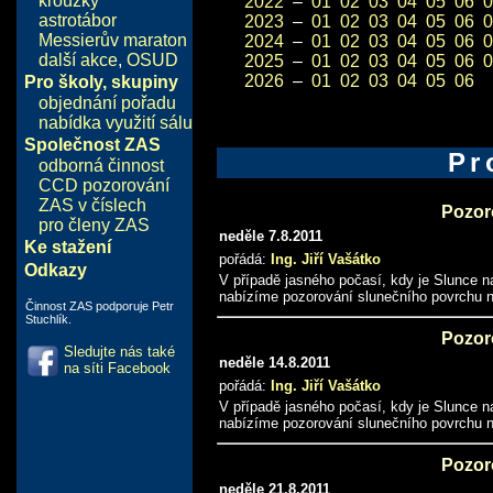
kroužky
2022
–
01
02
03
04
05
06
0
astrotábor
2023
–
01
02
03
04
05
06
0
Messierův maraton
2024
–
01
02
03
04
05
06
0
další akce
,
OSUD
2025
–
01
02
03
04
05
06
0
2026
–
01
02
03
04
05
06
Pro školy, skupiny
objednání pořadu
nabídka využití sálu
Společnost ZAS
Pr
odborná činnost
CCD pozorování
ZAS v číslech
Pozor
pro členy ZAS
neděle 7.8.2011
Ke stažení
pořádá:
Ing. Jiří Vašátko
Odkazy
V případě jasného počasí, kdy je Slunce n
nabízíme pozorování slunečního povrchu 
Činnost ZAS podporuje Petr
Stuchlík.
Pozor
Sledujte nás také
neděle 14.8.2011
na síti Facebook
pořádá:
Ing. Jiří Vašátko
V případě jasného počasí, kdy je Slunce n
nabízíme pozorování slunečního povrchu 
Pozor
neděle 21.8.2011