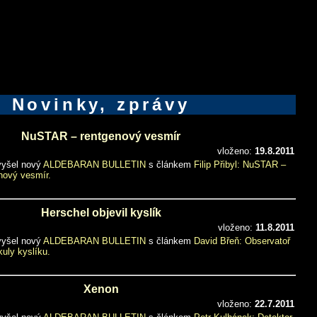
Novinky, zprávy
NuSTAR – rentgenový vesmír
vloženo:
19.8.2011
 vyšel nový
ALDEBARAN BULLETIN
s článkem
Filip Přibyl: NuSTAR –
enový vesmír.
Herschel objevil kyslík
vloženo:
11.8.2011
 vyšel nový
ALDEBARAN BULLETIN
s článkem
David Břeň: Observatoř
uly kyslíku.
Xenon
vloženo:
22.7.2011