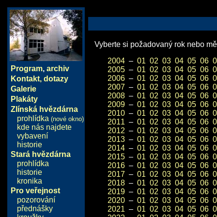
Vyberte si požadovaný rok nebo měs
2004
–
01
02
03
04
05
06
0
Program
,
archiv
2005
–
01
02
03
04
05
06
0
2006
–
01
02
03
04
05
06
0
Kontakt, dotazy
2007
–
01
02
03
04
05
06
0
Galerie
2008
–
01
02
03
04
05
06
0
Plakáty
2009
–
01
02
03
04
05
06
0
Zlínská hvězdárna
2010
–
01
02
03
04
05
06
0
prohlídka
(nové okno)
2011
–
01
02
03
04
05
06
0
kde nás najdete
2012
–
01
02
03
04
05
06
0
vybavení
2013
–
01
02
03
04
05
06
0
historie
2014
–
01
02
03
04
05
06
0
Stará hvězdárna
2015
–
01
02
03
04
05
06
0
prohlídka
2016
–
01
02
03
04
05
06
0
historie
2017
–
01
02
03
04
05
06
0
kronika
2018
–
01
02
03
04
05
06
0
Pro veřejnost
2019
–
01
02
03
04
05
06
0
pozorování
2020
–
01
02
03
04
05
06
0
přednášky
2021
–
01
02
03
04
05
06
0