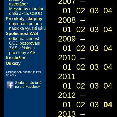
2007
–
astrotábor
01
02
03
04
Messierův maraton
další akce
,
OSUD
2008
–
Pro školy, skupiny
objednání pořadu
01
02
03
04
nabídka využití sálu
Společnost ZAS
2009
–
odborná činnost
CCD pozorování
01
02
03
04
ZAS v číslech
pro členy ZAS
2010
–
Ke stažení
Odkazy
01
02
03
04
Činnost ZAS podporuje Petr
2011
–
Stuchlík.
Sledujte nás také
01
02
03
04
na síti Facebook
2012
–
01
02
03
04
2013
–