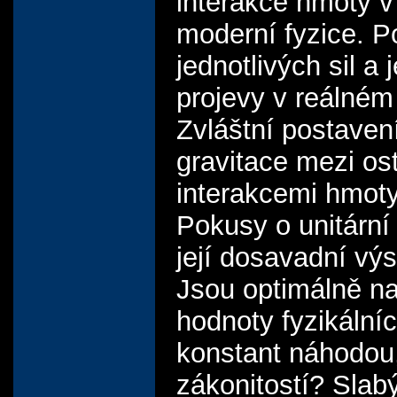
interakce hmoty v
moderní fyzice. P
jednotlivých sil a j
projevy v reálném
Zvláštní postaven
gravitace mezi os
interakcemi hmoty
Pokusy o unitární 
její dosavadní výs
Jsou optimálně n
hodnoty fyzikální
konstant náhodou
zákonitostí? Slabý