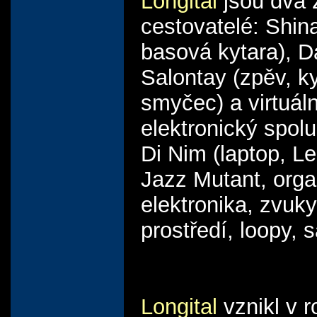
Longital
jsou dva 
cestovatelé: Shin
basová kytara), D
Salontay (zpěv, ky
smyčec) a virtuáln
elektronický spolu
Di Nim (laptop, L
Jazz Mutant, orga
elektronika, zvuky
prostředí, loopy, 
Longital
vznikl v 