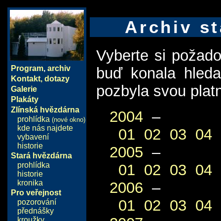
Archiv st
Vyberte si požad
Program
,
archiv
buď konala hled
Kontakt, dotazy
pozbyla svou plat
Galerie
Plakáty
Zlínská hvězdárna
2004
–
prohlídka
(nové okno)
kde nás najdete
01
02
03
04
vybavení
historie
2005
–
Stará hvězdárna
prohlídka
01
02
03
04
historie
kronika
2006
–
Pro veřejnost
01
02
03
04
pozorování
přednášky
kroužky