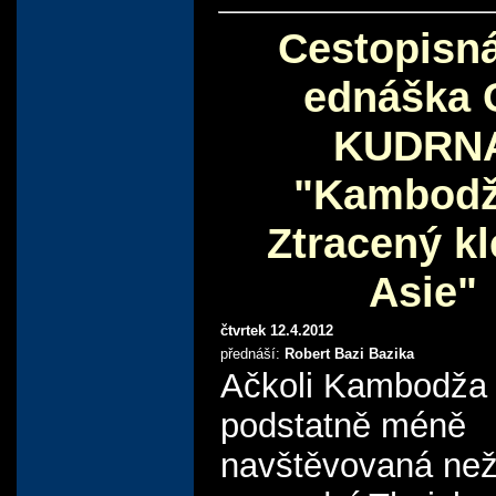
Cestopisn
ednáška 
KUDRN
"Kambodž
Ztracený kl
Asie"
čtvrtek 12.4.2012
přednáší:
Robert Bazi Bazika
Ačkoli Kambodža 
podstatně méně
navštěvovaná ne