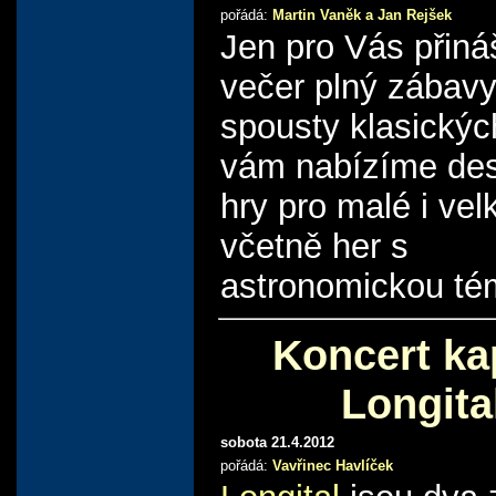
pořádá:
Martin Vaněk a Jan Rejšek
Jen pro Vás přin
večer plný zábav
spousty klasickýc
vám nabízíme de
hry pro malé i vel
včetně her s
astronomickou té
Koncert ka
Longita
sobota 21.4.2012
pořádá:
Vavřinec Havlíček