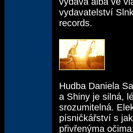
vydává alba ve vl
vydavatelství Sln
records.
Hudba Daniela Sa
a Shiny je silná, l
srozumitelná. Ele
písničkářství s ja
přivřenýma očima: