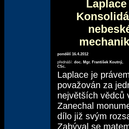
Laplace 
Konsolidá
nebesk
mechanik
pondělí 16.4.2012
přednáší:
doc. Mgr. František Koutný,
CSc.
Laplace je práve
považován za jed
největších vědců 
Zanechal monume
dílo již svým roz
Zabýval se matem