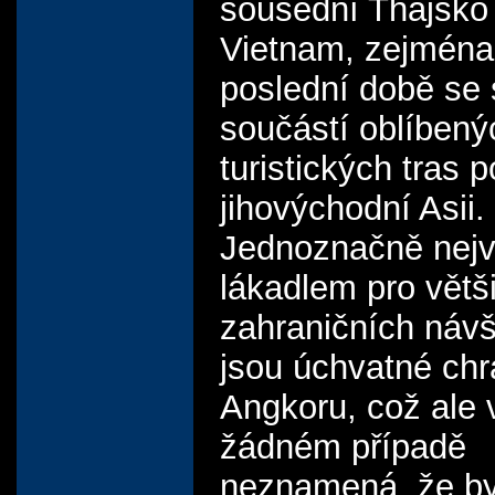
sousední Thajsko 
Vietnam, zejména
poslední době se 
součástí oblíbený
turistických tras p
jihovýchodní Asii.
Jednoznačně nej
lákadlem pro větš
zahraničních náv
jsou úchvatné ch
Angkoru, což ale 
žádném případě
neznamená, že b