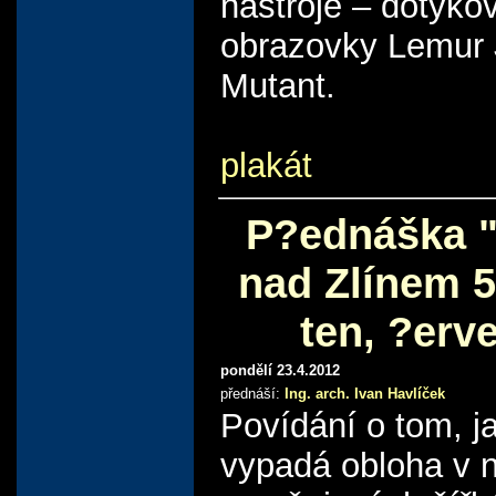
nástroje – dotyko
obrazovky Lemur
Mutant.
plakát
P?ednáška 
nad Zlínem 5
ten, ?erv
pondělí 23.4.2012
přednáší:
Ing. arch. Ivan Havlíček
Povídání o tom, j
vypadá obloha v 