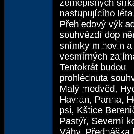
zeměpisných šířk
nastupujícího léta
Přehledový výkla
souhvězdí doplně
snímky mlhovin a 
vesmírných zajím
Tentokrát budou
prohlédnuta souh
Malý medvěd, Hyd
Havran, Panna, H
psi, Kštice Bereni
Pastýř, Severní k
Váhy. Přednáška