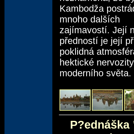
Kambodža postrá
mnoho dalších
zajímavostí. Její 
předností je její p
poklidná atmosfér
hektické nervozity
moderního světa.
P?ednáška 