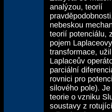
analýzou, teorií
pravděpodobnosti
nebeskou mechan
teorií potenciálu, 
pojem Laplaceov
transformace, užil
Laplaceův operáto
parciální diferenci
rovnici pro potenc
silového pole). J
teorie o vzniku Sl
soustavy z rotujíc