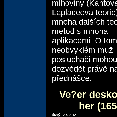
mlhoviny (Kantov
Laplaceova teorie
mnoha dalších teo
metod s mnoha
aplikacemi. O tom
neobvyklém muži
posluchači moho
dozvědět právě n
přednášce.
Ve?er desk
her (165
úterý 17.4.2012