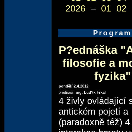
2026
–
01
02
Program
P?ednáška "A
filosofie a m
fyzika"
pondělí 2.4.2012
přednáší:
ing. Lud?k Frkal
4 živly ovládající 
antickém pojetí a
(paradoxně též) 4