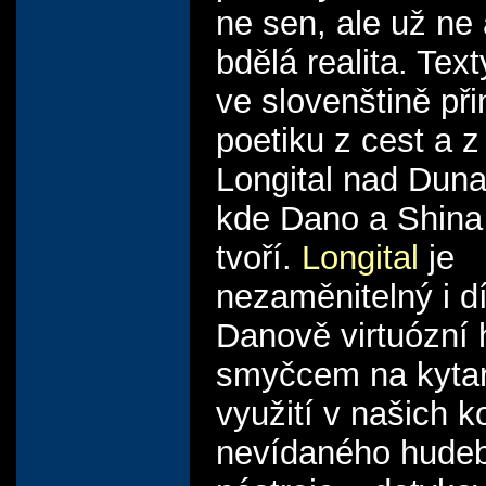
ne sen, ale už ne 
bdělá realita. Text
ve slovenštině při
poetiku z cest a 
Longital nad Dun
kde Dano a Shina 
tvoří.
Longital
je
nezaměnitelný i d
Danově virtuózní 
smyčcem na kyta
využití v našich 
nevídaného hude