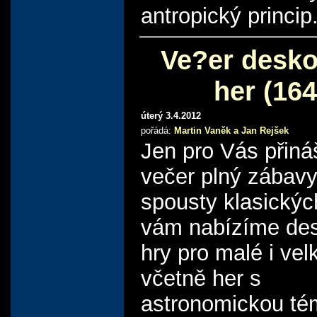
antropický princip
Ve?er desk
her (164
úterý 3.4.2012
pořádá:
Martin Vaněk a Jan Rejšek
Jen pro Vás přin
večer plný zábav
spousty klasickýc
vám nabízíme de
hry pro malé i vel
včetně her s
astronomickou té