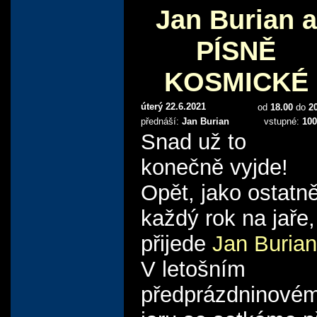
Jan Burian a
PÍSNĚ
KOSMICKÉ
úterý 22.6.2021
od
18.00
do
2
přednáší:
Jan Burian
vstupné:
100
Snad už to
konečně vyjde!
Opět, jako ostatn
každý rok na jaře,
přijede
Jan Burian
V letošním
předprázdninové