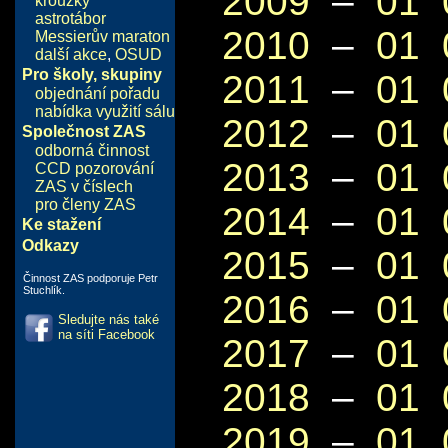
2009
–
01
kroužky
astrotábor
2010
–
01
Messierův maraton
další akce
,
OSUD
Pro školy, skupiny
2011
–
01
objednání pořadu
nabídka využití sálu
2012
–
01
Společnost ZAS
odborná činnost
2013
–
01
CCD pozorování
ZAS v číslech
pro členy ZAS
2014
–
01
Ke stažení
Odkazy
2015
–
01
Činnost ZAS podporuje Petr
Stuchlík.
2016
–
01
Sledujte nás také
na síti Facebook
2017
–
01
2018
–
01
2019
–
01