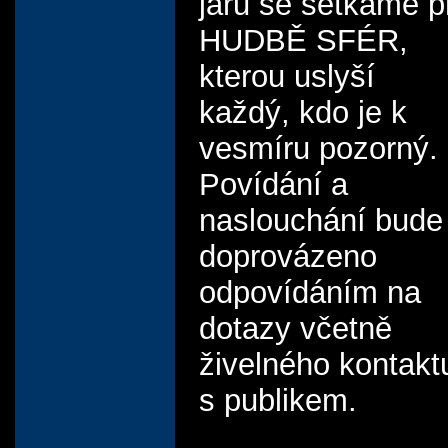
jaru se setkáme p
HUDBĚ SFÉR,
kterou uslyší
každý, kdo je k
vesmíru pozorný.
Povídání a
naslouchání bude
doprovázeno
odpovídáním na
dotazy včetně
živelného kontakt
s publikem.