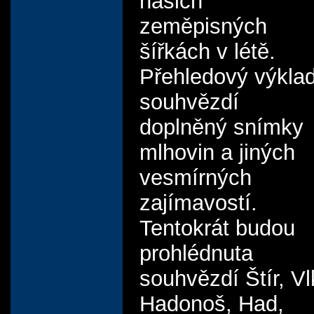
našich
zeměpisných
šířkách v létě.
Přehledový výkla
souhvězdí
doplněný snímky
mlhovin a jiných
vesmírných
zajímavostí.
Tentokrát budou
prohlédnuta
souhvězdí Štír, Vl
Hadonoš, Had,