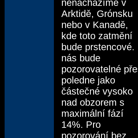
nenacházíme v
Arktidě, Grónsku
nebo v Kanadě,
kde toto zatmění
bude prstencové.
nás bude
pozorovatelné pře
poledne jako
částečné vysoko
nad obzorem s
maximální fází
14%. Pro
pozorování bez