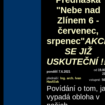
"Nebe nad
Zlínem 6 -
červenec,
srpenec"
AKC
SE JIŽ
USKUTEČNÍ !!
od
19.0
pondělí 7.6.2021
2
přednáší:
Ing. arch. Ivan
vstupné:
50
Havlíček
Povídání o tom, j
vypadá obloha v