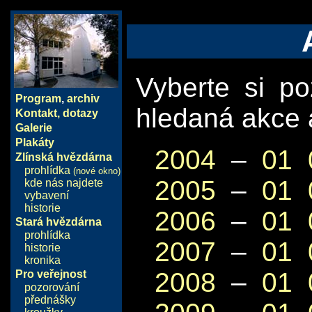
Vyberte si p
Program
,
archiv
hledaná akce 
Kontakt, dotazy
Galerie
Plakáty
2004
–
01
Zlínská hvězdárna
prohlídka
(nové okno)
2005
–
01
kde nás najdete
vybavení
historie
2006
–
01
Stará hvězdárna
prohlídka
2007
–
01
historie
kronika
2008
–
01
Pro veřejnost
pozorování
přednášky