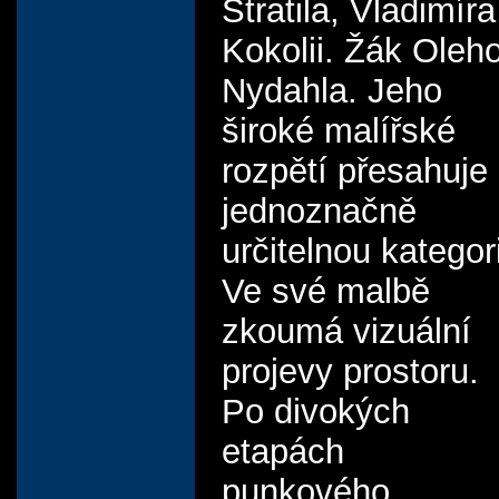
Stratila, Vladimíra
Kokolii. Žák Oleh
Nydahla. Jeho
široké malířské
rozpětí přesahuje
jednoznačně
určitelnou kategori
Ve své malbě
zkoumá vizuální
projevy prostoru.
Po divokých
etapách
punkového