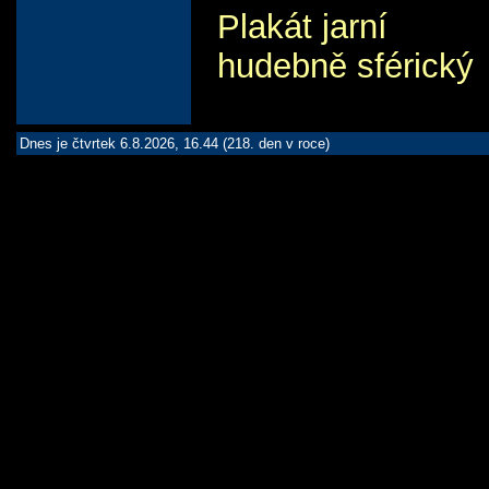
Plakát jarní
hudebně sférický
Dnes je čtvrtek 6.8.2026, 16.44 (218. den v roce)