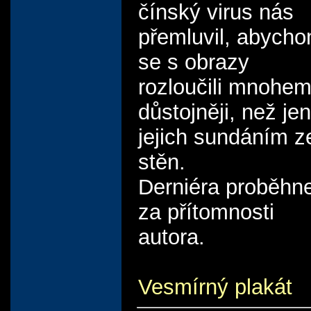
čínský virus nás
přemluvil, abych
se s obrazy
rozloučili mnohe
důstojněji, než jen
jejich sundáním z
stěn.
Derniéra proběhn
za přítomnosti
autora.
Vesmírný plakát