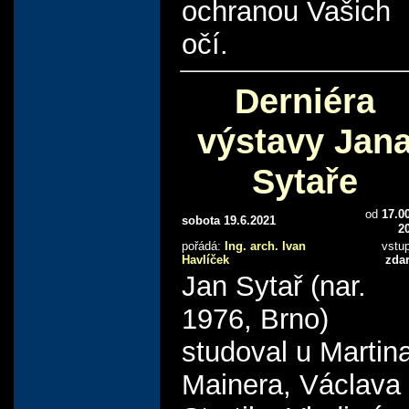
ochranou Vašich
očí.
Derniéra
výstavy Jan
Sytaře
od
17.0
sobota 19.6.2021
2
pořádá:
Ing. arch. Ivan
vstu
Havlíček
zda
Jan Sytař (nar.
1976, Brno)
studoval u Martin
Mainera, Václava