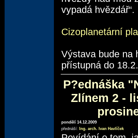
vypadá hvězdář“.
Cizoplanetární pl
Výstava bude na 
přístupná do 18.2
P?ednáška "
Zlínem 2 - l
prosin
pondělí 14.12.2009
přednáší:
Ing. arch. Ivan Havlíček
Povídání o tom, j