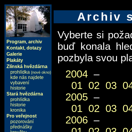
Archiv 
Vyberte si pož
Program
,
archiv
buď konala hle
Kontakt, dotazy
Galerie
pozbyla svou pla
Plakáty
Zlínská hvězdárna
2004
–
prohlídka
(nové okno)
kde nás najdete
01
02
03
0
vybavení
historie
2005
–
Stará hvězdárna
prohlídka
historie
01
02
03
0
kronika
Pro veřejnost
2006
–
pozorování
přednášky
01
02
03
0