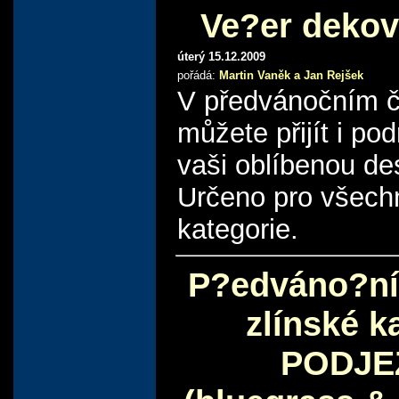
Ve?er dekov
úterý 15.12.2009
pořádá:
Martin Vaněk a Jan Rejšek
V předvánočním č
můžete přijít i po
vaši oblíbenou de
Určeno pro všech
kategorie.
P?edváno?ní
zlínské k
PODJE