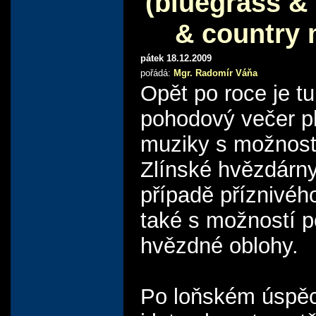
(bluegrass &
& country 
pátek 18.12.2009
pořádá:
Mgr. Radomír Váňa
Opět po roce je tu 
pohodový večer p
muziky s možností
Zlínské hvězdárny
případě příznivéh
také s možností 
hvězdné oblohy.
Po loňském úspě