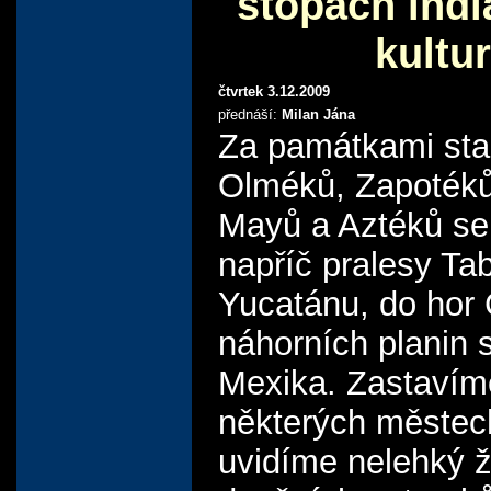
stopách ind
kultur
čtvrtek 3.12.2009
přednáší:
Milan Jána
Za památkami sta
Olméků, Zapotéků,
Mayů a Aztéků s
napříč pralesy Ta
Yucatánu, do hor 
náhorních planin 
Mexika. Zastavím
některých městec
uvidíme nelehký ži