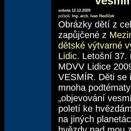
vesmír
sobota 12.12.2009
pořádá:
Ing. arch. Ivan Havlíček
Obrázky dětí z ce
zapůjčené z
Mezi
dětské výtvarné v
Lidic
. Letošní 37.
MDVV Lidice 2009
VESMÍR. Děti se i
mnoha podtématy
„objevování vesmír
poletí ke hvězdám“
na jiných planetác
hvězdy nad mou z