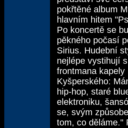
pokřtěné album M
hlavním hitem "Ps
Po koncertě se b
pěkného počasí p
Sirius. Hudební st
nejlépe vystihují 
frontmana kapely 
Kyšperského: Mám
hip-hop, staré blu
elektroniku, šansó
se, svým způsobe
tom, co děláme." Př