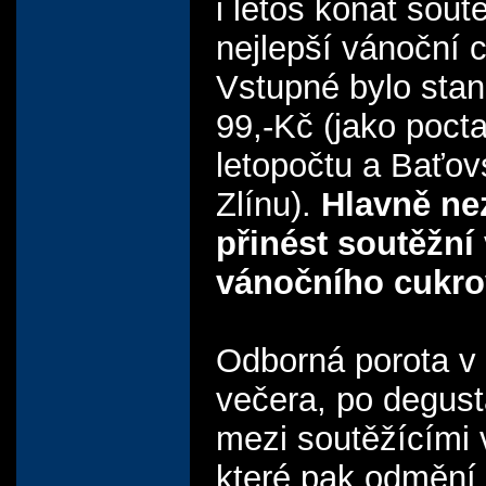
i letos konat sout
nejlepší vánoční c
Vstupné bylo sta
99,-Kč (jako poct
letopočtu a Baťo
Zlínu).
Hlavně n
přinést soutěžní
vánočního cukrov
Odborná porota v
večera, po degust
mezi soutěžícími 
které pak odmění