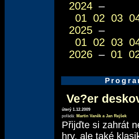
2024
–
01
02
03
0
2025
–
01
02
03
0
2026
–
01
0
Progr
Ve?er desko
úterý 1.12.2009
pořádá:
Martin Vaněk a Jan Rejšek
Přijďte si zahrát n
hry, ale také klasi