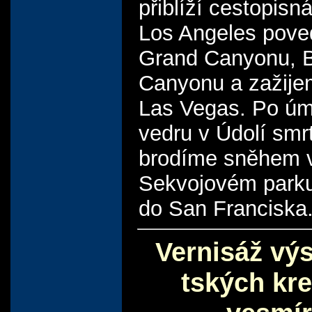
přiblíží cestopisn
Los Angeles pove
Grand Canyonu, 
Canyonu a zažije
Las Vegas. Po ú
vedru v Údolí smrt
brodíme sněhem 
Sekvojovém parku
do San Franciska
Vernisáž vý
tských kr