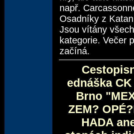
např. Carcassonn
Osadníky z Katan
Jsou vítány všec
kategorie. Večer 
začíná.
Cestopis
ednáška CK
Brno "MEX
ZEM? OPÉ
HADA ane