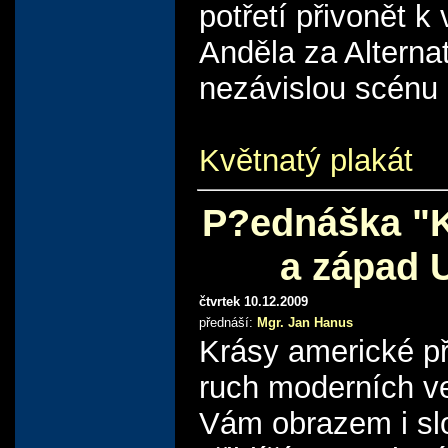
potřetí přivonět k
Anděla za Alternat
nezávislou scénu 
Květnatý plakát
P?ednáška "K
a západ 
čtvrtek 10.12.2009
přednáší:
Mgr. Jan Hanus
Krásy americké př
ruch moderních v
Vám obrazem i s