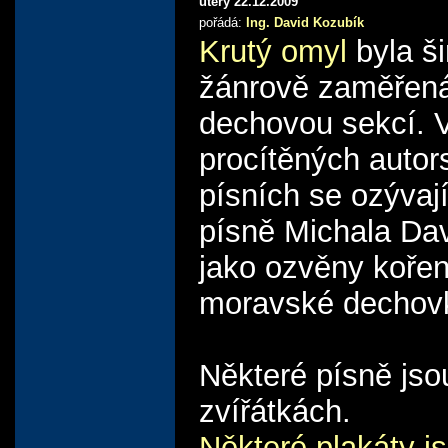
úterý 22.12.2009
pořádá:
Ing. David Kozubík
Krutý omyl
byla ši
žánrově zaměřená
dechovou sekcí. V
procítěných autor
písních se ozývaj
písně Michala Dav
jako ozvěny kořen
moravské dechov
Některé písně jso
zvířátkách.
Některé plakáty j