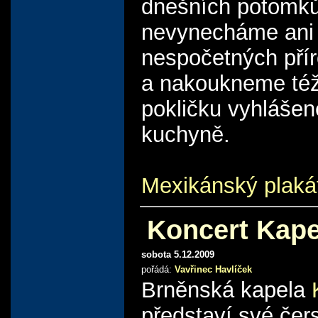
dnešních potomků
nevynecháme ani 
nespočetných přír
a nakoukneme té
pokličku vyhláše
kuchyně.
Mexikánský plaká
Koncert Kape
sobota 5.12.2009
pořádá:
Vavřinec Havlíček
Brněnská kapela
představí své čer