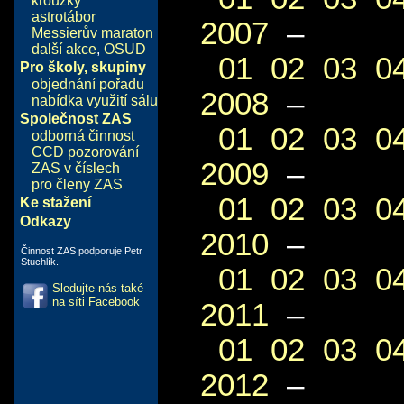
kroužky
astrotábor
2007
–
Messierův maraton
další akce
,
OSUD
01
02
03
0
Pro školy, skupiny
objednání pořadu
2008
–
nabídka využití sálu
Společnost ZAS
01
02
03
0
odborná činnost
CCD pozorování
2009
–
ZAS v číslech
pro členy ZAS
01
02
03
0
Ke stažení
Odkazy
2010
–
Činnost ZAS podporuje Petr
Stuchlík.
01
02
03
0
Sledujte nás také
na síti Facebook
2011
–
01
02
03
0
2012
–