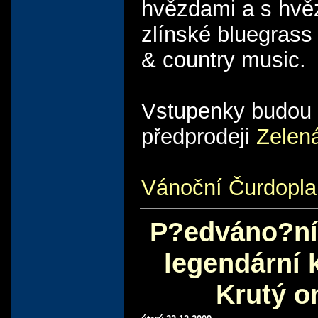
hvězdami a s hvě
zlínské bluegrass
& country music.
Vstupenky budou 
předprodeji
Zelen
Vánoční Čurdoplak
P?edváno?ní
legendární 
Krutý o