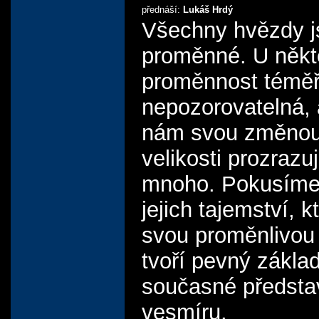
přednáší:
Lukáš Hrdý
Všechny hvězdy j
proměnné. U někt
proměnnost témě
nepozorovatelná, a
nám svou změnou
velikosti prozrazu
mnoho. Pokusíme 
jejich tajemství, k
svou proměnlivou
tvoří pevný zákla
současné předsta
vesmíru.