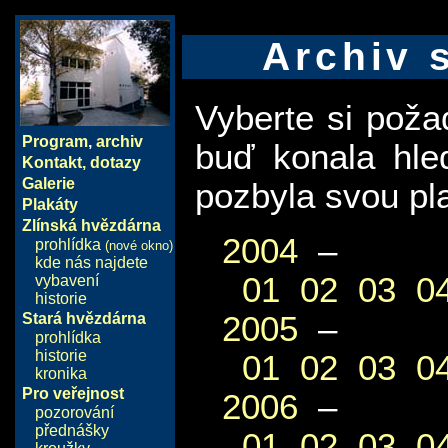
Archiv 
Vyberte si pož
Program
,
archiv
buď konala hle
Kontakt, dotazy
Galerie
pozbyla svou pla
Plakáty
Zlínská hvězdárna
2004
–
prohlídka
(nové okno)
kde nás najdete
01
02
03
0
vybavení
historie
2005
–
Stará hvězdárna
prohlídka
historie
01
02
03
0
kronika
Pro veřejnost
2006
–
pozorování
přednášky
01
02
03
0