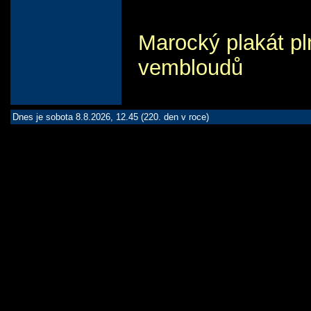
Marocký plakát pl
vembloudů
Dnes je sobota 8.8.2026, 12.45 (220. den v roce)