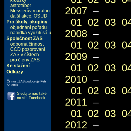
kroužky
astrotábor
2007
–
Messierův maraton
další akce
,
OSUD
01
02
03
0
Pro školy, skupiny
objednání pořadu
2008
–
nabídka využití sálu
Společnost ZAS
01
02
03
0
odborná činnost
CCD pozorování
2009
–
ZAS v číslech
pro členy ZAS
01
02
03
0
Ke stažení
Odkazy
2010
–
Činnost ZAS podporuje Petr
Stuchlík.
01
02
03
0
Sledujte nás také
na síti Facebook
2011
–
01
02
03
0
2012
–