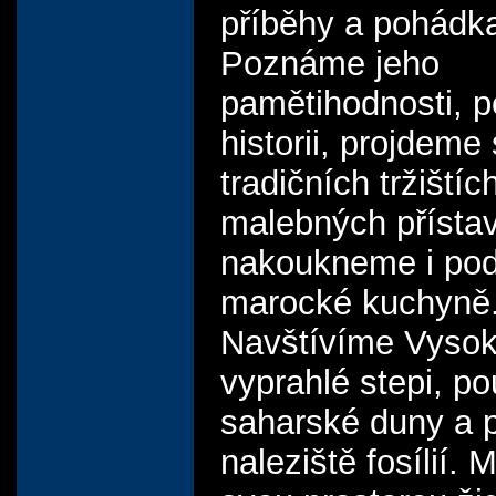
příběhy a pohádk
Poznáme jeho
pamětihodnosti, p
historii, projdeme
tradičních tržištíc
malebných přísta
nakoukneme i pod
marocké kuchyně
Navštívíme Vysok
vyprahlé stepi, po
saharské duny a p
naleziště fosílií.