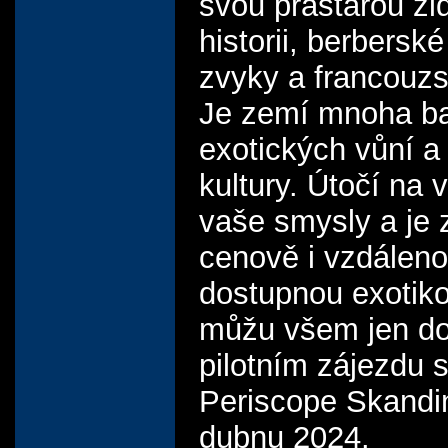
svou prastarou ž
historii, berbers
zvyky a francouz
Je zemí mnoha ba
exotických vůní a
kultury. Útočí na
vaše smysly a je 
cenově i vzdálen
dostupnou exotiko
můžu všem jen do
pilotním zájezdu 
Periscope Skandi
dubnu 2024.