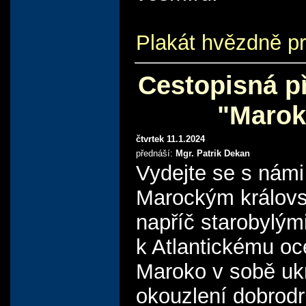
Plakát hvězdně 
Cestopisná p
"Marok
čtvrtek 11.1.2024
přednáší:
Mgr. Patrik Dekan
Vydejte se s námi
Marockým královs
napříč starobylým
k Atlantickému oc
Maroko v sobě uk
okouzlení dobrod