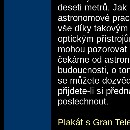
deseti metrů. Jak 
astronomové pracu
vše díky takovým
optickým přístroj
mohou pozorovat 
čekáme od astron
budoucnosti, o t
se můžete dozvěd
přijdete-li si před
poslechnout.
Plakát s Gran Tel