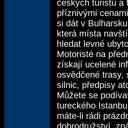
českých turistů a 
příznivými cenami
si dát v Bulharsku
která místa navští
hledat levné ubyt
Motoristé na pře
získají ucelené in
osvědčené trasy, 
silnic, předpisy at
Můžete se podíva
tureckého Istanbu
máte-li rádi prázd
dobrodružství, zp