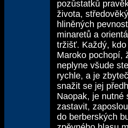
pozůstatků pravě
života, středověk
hliněných pevnost
minaretů a orientá
tržišť. Každý, kdo 
Maroko pochopí, 
neplyne všude ste
rychle, a je zbyte
snažit se jej předh
Naopak, je nutné 
zastavit, zaposlo
do berberských b
zpěvného hlasu 