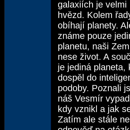
galaxiích je velm
hvězd. Kolem řad
obíhají planety. A
známe pouze jedi
planetu, naši Zemi
nese život. A sou
je jediná planeta,
dospěl do intelige
podoby. Poznali j
náš Vesmír vypad
kdy vznikl a jak se
Zatím ale stále 
odpověď na otázku,