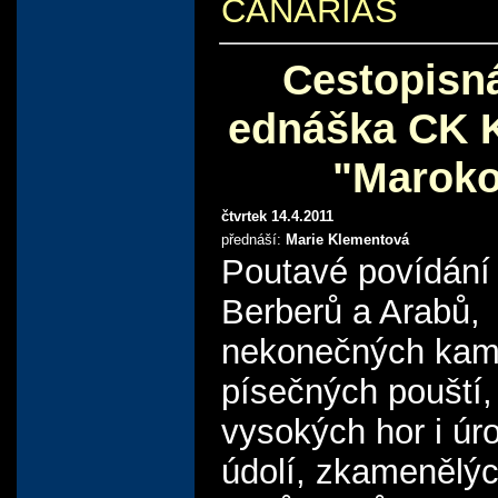
CANARIAS
Cestopisn
ednáška CK 
"Marok
čtvrtek 14.4.2011
přednáší:
Marie Klementová
Poutavé povídání
Berberů a Arabů,
nekonečných kam
písečných pouští,
vysokých hor i úr
údolí, zkamenělý