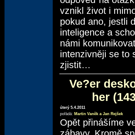
vznikl život i mim
pokud ano, jestli 
inteligence a scho
námi komunikovat
intenzivněji se to
zjistit…
Ve?er desk
her (143
úterý 5.4.2011
pořádá:
Martin Vaněk a Jan Rejšek
Opět přinášíme ve
zábavy. Kromě sp