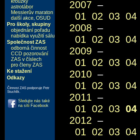
kroužky
2007
–
astrotábor
Messierův maraton
01
02
03
04
další akce
,
OSUD
Pro školy, skupiny
2008
–
objednání pořadu
nabídka využití sálu
01
02
03
04
Společnost ZAS
2009
–
odborná činnost
CCD pozorování
ZAS v číslech
01
02
03
04
pro členy ZAS
2010
–
Ke stažení
Odkazy
01
02
03
04
Činnost ZAS podporuje Petr
Stuchlík.
2011
–
Sledujte nás také
01
02
03
04
na síti Facebook
2012
–
01
02
03
04