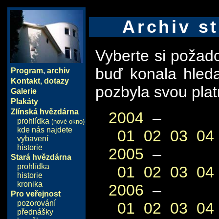
Archiv st
Vyberte si požad
buď konala hled
Program
,
archiv
Kontakt, dotazy
pozbyla svou plat
Galerie
Plakáty
Zlínská hvězdárna
2004
–
prohlídka
(nové okno)
kde nás najdete
01
02
03
04
vybavení
historie
2005
–
Stará hvězdárna
prohlídka
01
02
03
04
historie
kronika
2006
–
Pro veřejnost
pozorování
01
02
03
04
přednášky