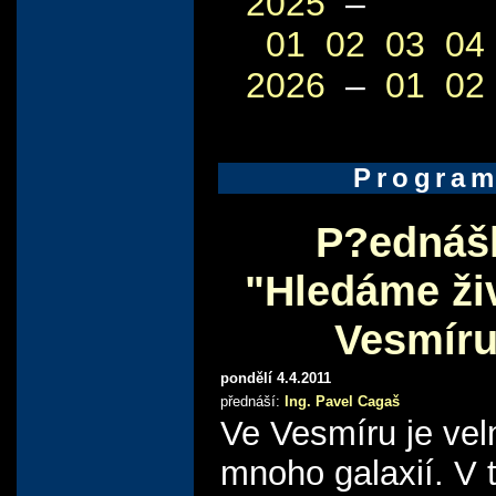
2025
–
01
02
03
04
2026
–
01
02
Progra
P?ednáš
"Hledáme ži
Vesmíru
pondělí 4.4.2011
přednáší:
Ing. Pavel Cagaš
Ve Vesmíru je vel
mnoho galaxií. V 