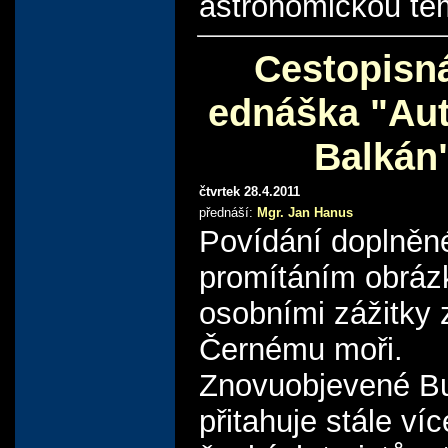
astronomickou té
Cestopisn
ednáška "Au
Balkán
čtvrtek 28.4.2011
přednáší:
Mgr. Jan Hanus
Povídání doplněn
promítáním obráz
osobními zážitky 
Černému moři.
Znovuobjevené B
přitahuje stále víc