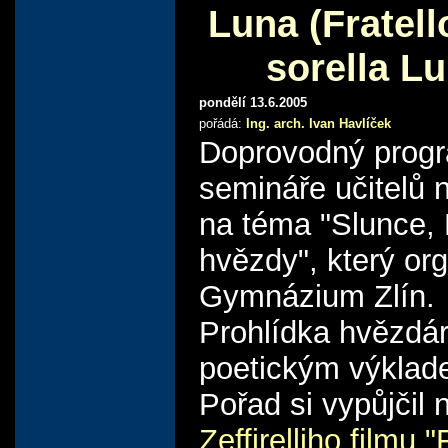
Luna (Fratell
sorella L
pondělí 13.6.2005
pořádá:
Ing. arch. Ivan Havlíček
Doprovodný prog
semináře učitelů 
na téma "Slunce,
hvězdy", který or
Gymnázium Zlín.
Prohlídka hvězdá
poetickým výklad
Pořad si vypůjčil 
Zeffirelliho filmu "