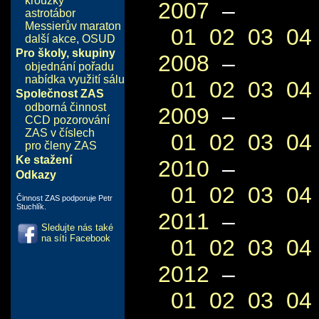
kroužky
2007
–
astrotábor
Messierův maraton
01
02
03
04
další akce
,
OSUD
Pro školy, skupiny
2008
–
objednání pořadu
nabídka využití sálu
01
02
03
04
Společnost ZAS
odborná činnost
2009
–
CCD pozorování
ZAS v číslech
01
02
03
04
pro členy ZAS
Ke stažení
2010
–
Odkazy
01
02
03
04
Činnost ZAS podporuje Petr
Stuchlík.
2011
–
Sledujte nás také
na síti Facebook
01
02
03
04
2012
–
01
02
03
04