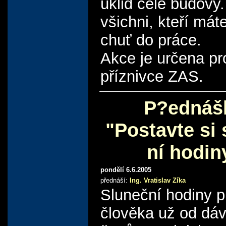
úklid celé budovy.
všichni, kteří mát
chuť do práce.
Akce je určena pr
příznivce ZAS.
P?ednáš
"Postavte si
ní hodin
pondělí 6.6.2005
přednáší:
Ing. Vratislav Zíka
Sluneční hodiny p
člověka už od dá