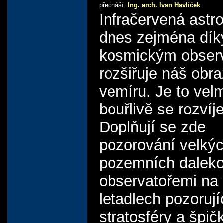
přednáší:
Ing. arch. Ivan Havlíček
Infračervená astr
dnes zejména dík
kosmickým obser
rozšiřuje náš obra
vemíru. Je to vel
bouřlivě se rozvíje
Doplňují se zde
pozorování velký
pozemních daleko
observatořemi na
letadlech pozorují
stratosféry a špič