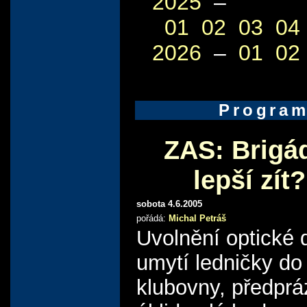
2025
–
01
02
03
04
2026
–
01
02
Progra
ZAS: Brigá
lepší zít
sobota 4.6.2005
pořádá:
Michal Petráš
Uvolnění optické d
umytí ledničky do
klubovny, předpr