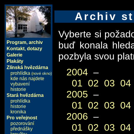
Archiv st
Vyberte si požad
buď konala hled
Program
,
archiv
Kontakt, dotazy
pozbyla svou plat
Galerie
Plakáty
Zlínská hvězdárna
2004
–
prohlídka
(nové okno)
kde nás najdete
01
02
03
04
vybavení
historie
2005
–
Stará hvězdárna
prohlídka
01
02
03
04
historie
kronika
2006
–
Pro veřejnost
pozorování
01
02
03
04
přednášky