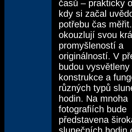
časů – prakticky 
kdy si začal uvě
potřebu čas měřit
okouzlují svou kr
promyšleností a
originálností. V p
budou vysvětleny 
konstrukce a fung
různých typů slun
hodin. Na mnoha
fotografiích bude
představena širok
slunečních hodin