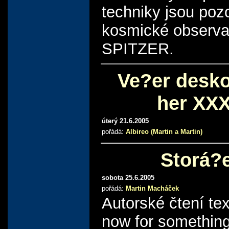
techniky jsou poz
kosmické observa
SPITZER.
Ve?er desk
her XXX
úterý 21.6.2005
pořádá:
Albireo (Martin a Martin)
Storá?
sobota 25.6.2005
pořádá:
Martin Macháček
Autorské čtení te
now for somethin