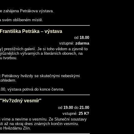
e zahájena Petrákova výstava.
na svém oblíbeném místě.
Františka Petráka – výstava
od
18.00
vstupné:
zdarma
) prestižních galerií. Je si toho vědom a zjevně to
jrůznějších výtvarných a literárních oborech, na
u tvorbou.
t Petrákovy hvězdy se skutečnými nebeskými
kohledem.
.00, výstava potrvá do konce června.
"Hv?zdný vesmír"
od
19.00
do
21.00
vstupné:
25 K?
s víme a nevíme o vesmíru. Ze Sluneční soustavy
sti až na okraj dnes známých končin vesmíru.
o Hvězdárnu Zlín.