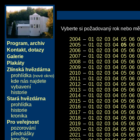
Vyberte si požadovaný rok nebo měs
2004
–
01
02
03
04
05
06
0
Program
,
archiv
2005
–
01
02
03
04
05
06
0
Kontakt, dotazy
2006
–
01
02
03
04
05
06
0
2007
–
01
02
03
04
05
06
0
Galerie
2008
–
01
02
03
04
05
06
0
Plakáty
2009
–
01
02
03
04
05
06
0
Zlínská hvězdárna
2010
–
01
02
03
04
05
06
0
prohlídka
(nové okno)
2011
–
01
02
03
04
05
06
0
kde nás najdete
2012
–
01
02
03
04
05
06
0
vybavení
2013
–
01
02
03
04
05
06
0
historie
2014
–
01
02
03
04
05
06
0
Stará hvězdárna
2015
–
01
02
03
04
05
06
0
prohlídka
2016
–
01
02
03
04
05
06
0
historie
2017
–
01
02
03
04
05
06
0
kronika
2018
–
01
02
03
04
05
06
0
Pro veřejnost
2019
–
01
02
03
04
05
06
0
pozorování
2020
–
01
02
03
04
05
06
0
přednášky
2021
–
01
02
03
04
05
06
0
kroužky