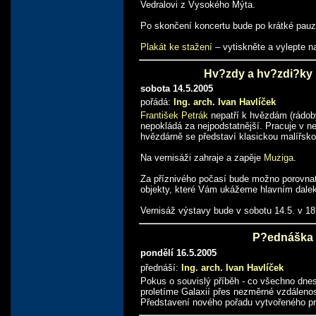
Vedralovi z Vysokého Mýta.
Po skončení koncertu bude po krátké pauz
Plakát ke stažení
– vytiskněte a vylepte 
Hv?zdy a hv?zdi?ky 
sobota 14.5.2005
pořádá:
Ing. arch. Ivan Havlíček
František Petrák
nepatří k hvězdám (rádoby
nepokládá za nejpodstatnější. Pracuje v ne
hvězdárně se představí klasickou malířsko
Na vernisáži zahraje a zapěje
Muziga
.
Za příznivého počasí bude možno porovna
objekty, které Vám ukážeme hlavním dale
Vernisáž výstavy bude v sobotu 14.5. v 18
P?ednáška 
pondělí 16.5.2005
přednáší:
Ing. arch. Ivan Havlíček
Pokus o souvislý příběh - co všechno dne
proletíme Galaxií přes nezměrné vzdáleno
Představení nového pořadu vytvořeného pr