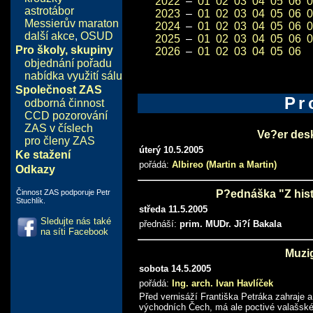
2022
–
01
02
03
04
05
06
0
astrotábor
2023
–
01
02
03
04
05
06
0
Messierův maraton
2024
–
01
02
03
04
05
06
0
další akce
,
OSUD
2025
–
01
02
03
04
05
06
0
Pro školy, skupiny
2026
–
01
02
03
04
05
06
objednání pořadu
nabídka využití sálu
Společnost ZAS
Pr
odborná činnost
CCD pozorování
ZAS v číslech
Ve?er des
pro členy ZAS
úterý 10.5.2005
Ke stažení
pořádá:
Albireo (Martin a Martin)
Odkazy
P?ednáška "Z his
Činnost ZAS podporuje Petr
Stuchlík.
středa 11.5.2005
Sledujte nás také
přednáší:
prim. MUDr. Ji?í Bakala
na síti Facebook
Muzi
sobota 14.5.2005
pořádá:
Ing. arch. Ivan Havlíček
Před vernisáží Františka Petráka zahraje 
východních Čech, má ale poctivé valašské 