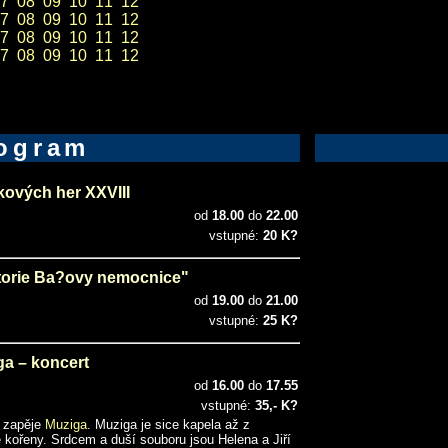
7
08
09
10
11
12
7
08
09
10
11
12
7
08
09
10
11
12
7
08
09
10
11
12
ogram
kových her XXVIII
od
18.00
do
22.00
vstupné:
20 K?
torie Ba?ovy nemocnice"
od
19.00
do
21.00
vstupné:
25 K?
ga – koncert
od
16.00
do
17.55
vstupné:
35,- K?
a zapěje
Muziga
. Muziga je sice kapela až z
kořeny. Srdcem a duší souboru jsou Helena a Jiří