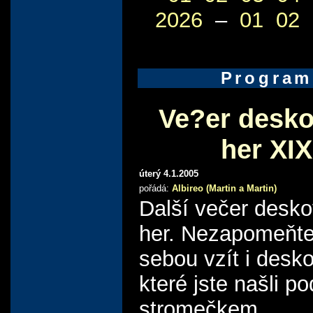
2026
–
01
02
Program
Ve?er desk
her XIX
úterý 4.1.2005
pořádá:
Albireo (Martin a Martin)
Další večer desk
her. Nezapomeňte
sebou vzít i desko
které jste našli po
stromečkem.