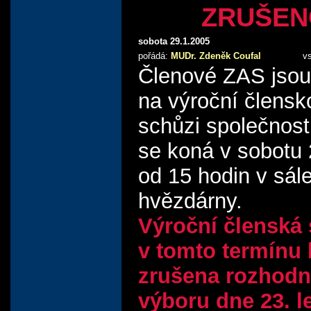
ZRUŠEN
sobota 29.1.2005
pořádá:
MUDr. Zdeněk Coufal
v
Členové ZAS jsou
na výroční člensk
schůzi společnosti
se koná v sobotu 
od 15 hodin v sál
hvězdárny.
Výroční členská
v tomto termínu 
zrušena rozhodn
výboru dne 23. l