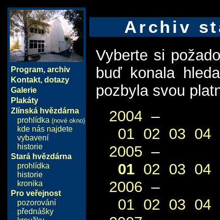
Archiv st
Vyberte si požad
buď konala hled
Program
,
archiv
Kontakt, dotazy
pozbyla svou plat
Galerie
Plakáty
Zlínská hvězdárna
2004
–
prohlídka
(nové okno)
kde nás najdete
01
02
03
04
vybavení
historie
2005
–
Stará hvězdárna
01
02
03
04
prohlídka
historie
2006
–
kronika
Pro veřejnost
01
02
03
04
pozorování
přednášky