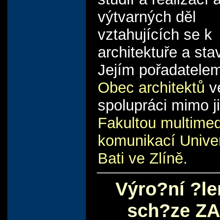
výtvarných děl
vztahujících se k
architektuře a stav
Jejím pořadatelem
Obec architektů
v
spolupráci mimo j
Fakultou multimed
komunikací Univer
Bati ve Zlíně
.
Výro?ní ?l
sch?ze Z