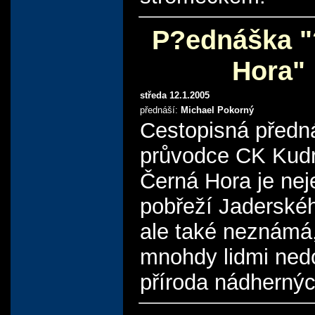
P?ednáška "
Hora"
středa 12.1.2005
přednáší:
Michael Pokorný
Cestopisná předn
průvodce CK Kud
Černá Hora je ne
pobřeží Jaderské
ale také neznámá
mnohdy lidmi ned
příroda nádhernýc