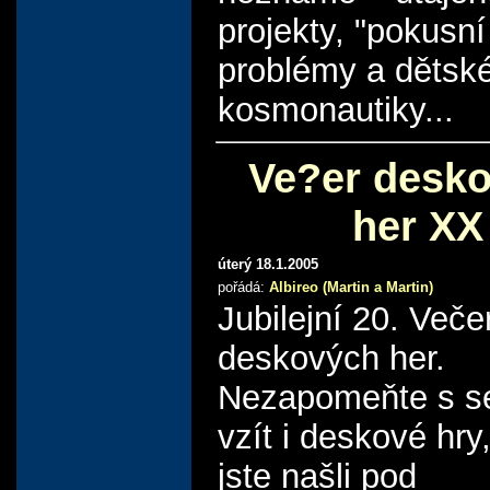
projekty, "pokusní 
problémy a dětsk
kosmonautiky...
Ve?er desk
her XX
úterý 18.1.2005
pořádá:
Albireo (Martin a Martin)
Jubilejní 20. Veče
deskových her.
Nezapomeňte s s
vzít i deskové hry
jste našli pod