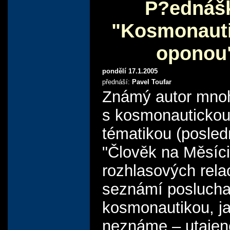
P?ednáš
"Kosmonauti
oponou
pondělí 17.1.2005
přednáší:
Pavel Toufar
Známý autor mno
s kosmonauticko
tématikou (posledn
"Člověk na Měsíci
rozhlasových rela
seznámí poslucha
kosmonautikou, jak
neznáme – utajen