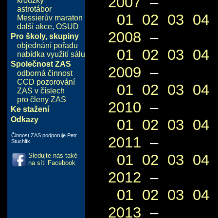
2007
–
kroužky
astrotábor
01
02
03
04
Messierův maraton
další akce
,
OSUD
2008
–
Pro školy, skupiny
objednání pořadu
01
02
03
04
nabídka využití sálu
Společnost ZAS
2009
–
odborná činnost
CCD pozorování
01
02
03
04
ZAS v číslech
pro členy ZAS
2010
–
Ke stažení
Odkazy
01
02
03
04
Činnost ZAS podporuje Petr
2011
–
Stuchlík.
01
02
03
04
Sledujte nás také
na síti Facebook
2012
–
01
02
03
04
2013
–