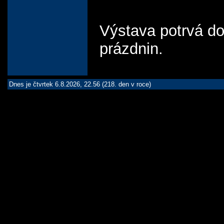
Výstava potrvá d
prázdnin.
Dnes je čtvrtek 6.8.2026, 22.56 (218. den v roce)