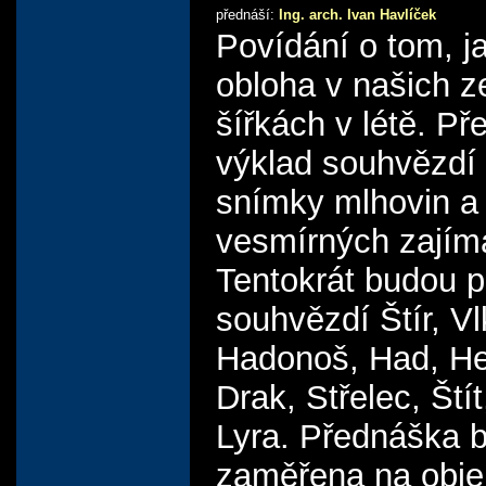
přednáší:
Ing. arch. Ivan Havlíček
Povídání o tom, j
obloha v našich 
šířkách v létě. Př
výklad souhvězdí
snímky mlhovin a 
vesmírných zajím
Tentokrát budou p
souhvězdí Štír, Vl
Hadonoš, Had, He
Drak, Střelec, Štít
Lyra. Přednáška 
zaměřena na obje