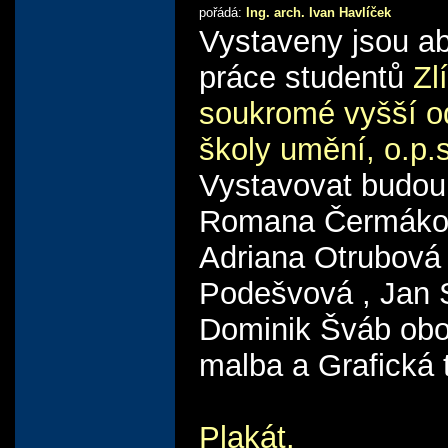
pořádá:
Ing. arch. Ivan Havlíček
Vystaveny jsou abs
práce studentů
Zl
soukromé vyšší o
školy umění, o.p.s
Vystavovat budou 
Romana Čermáko
Adriana Otrubová 
Podešvová , Jan 
Dominik Šváb obo
malba a Grafická 
Plakát.