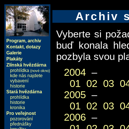
Archiv 
Vyberte si pož
Program
,
archiv
buď konala hle
Kontakt, dotazy
Galerie
pozbyla svou pla
Plakáty
Zlínská hvězdárna
2004
–
prohlídka
(nové okno)
kde nás najdete
01
02
03
0
vybavení
historie
2005
–
Stará hvězdárna
prohlídka
historie
01
02
03
0
kronika
Pro veřejnost
2006
–
pozorování
přednášky
01
02
03
0