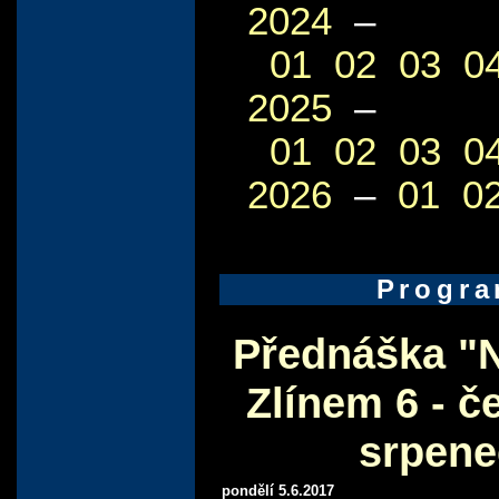
2024
–
01
02
03
0
2025
–
01
02
03
0
2026
–
01
0
Progr
Přednáška "
Zlínem 6 - č
srpene
pondělí 5.6.2017