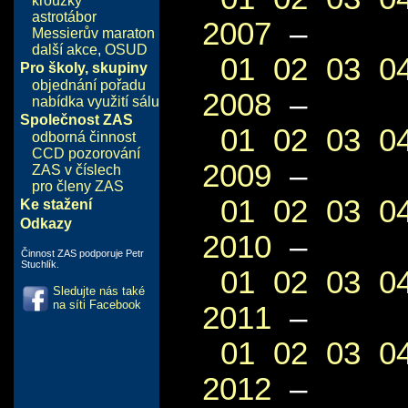
kroužky
astrotábor
2007
–
Messierův maraton
další akce
,
OSUD
01
02
03
0
Pro školy, skupiny
objednání pořadu
2008
–
nabídka využití sálu
Společnost ZAS
01
02
03
0
odborná činnost
CCD pozorování
2009
–
ZAS v číslech
pro členy ZAS
01
02
03
0
Ke stažení
Odkazy
2010
–
Činnost ZAS podporuje Petr
Stuchlík.
01
02
03
0
Sledujte nás také
na síti Facebook
2011
–
01
02
03
0
2012
–