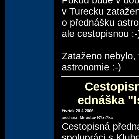
Pokud bude v dob
v Turecku zataže
o přednášku astr
ale cestopisnou :-
Zataženo nebylo,
astronomie :-)
Cestopis
ednáška "I
čtvrtek 20.4.2006
přednáší:
Miloslav R?ži?ka
Cestopisná předn
spolupráci s Klu