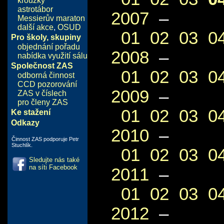
kroužky
astrotábor
2007
–
Messierův maraton
další akce
,
OSUD
01
02
03
0
Pro školy, skupiny
objednání pořadu
2008
–
nabídka využití sálu
Společnost ZAS
01
02
03
0
odborná činnost
CCD pozorování
2009
–
ZAS v číslech
pro členy ZAS
01
02
03
0
Ke stažení
Odkazy
2010
–
Činnost ZAS podporuje Petr
Stuchlík.
01
02
03
0
Sledujte nás také
na síti Facebook
2011
–
01
02
03
0
2012
–