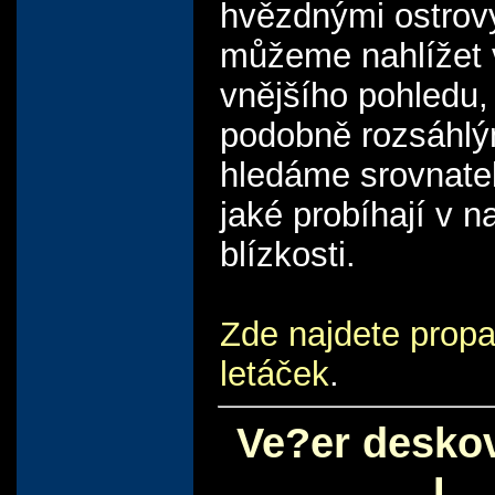
hvězdnými ostrovy
můžeme nahlížet 
vnějšího pohledu,
podobně rozsáhlým
hledáme srovnatel
jaké probíhají v n
blízkosti.
Zde najdete prop
letáček
.
Ve?er desko
L