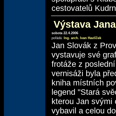
cestovatelů Kudr
Výstava Jana
sobota 22.4.2006
pořádá:
Ing. arch. Ivan Havlíček
Jan Slovák z Pro
vystavuje své graf
frotáže z posledn
vernisáži byla př
kniha místních po
legend "Stará svě
kterou Jan svými
vybavil a celou d