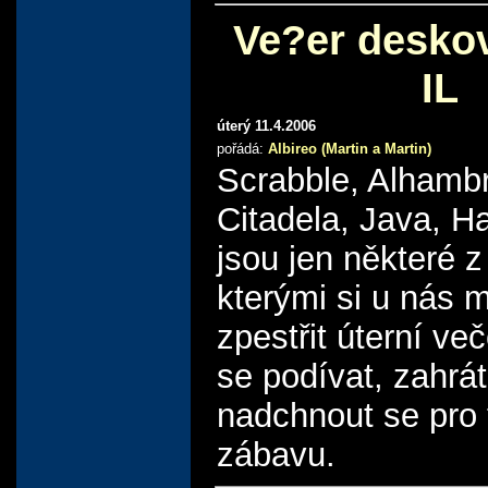
Ve?er desko
IL
úterý 11.4.2006
pořádá:
Albireo (Martin a Martin)
Scrabble, Alhamb
Citadela, Java, Hal
jsou jen některé 
kterými si u nás 
zpestřit úterní več
se podívat, zahrát
nadchnout se pro 
zábavu.