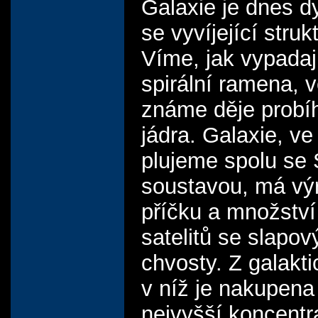
Galaxie je dnes 
se vyvíjející struk
Víme, jak vypadaj
spirální ramena, 
známe děje probíh
jádra. Galaxie, ve
plujeme spolu se 
soustavou, má vý
příčku a množstv
satelitů se slapov
chvosty. Z galakti
v níž je nakupena 
nejvyšší koncentr