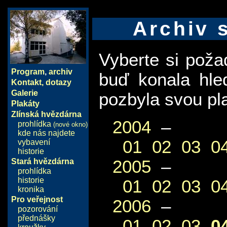
Archiv 
Vyberte si pož
Program
,
archiv
buď konala hle
Kontakt, dotazy
Galerie
pozbyla svou pla
Plakáty
Zlínská hvězdárna
2004
–
prohlídka
(nové okno)
kde nás najdete
01
02
03
0
vybavení
historie
2005
–
Stará hvězdárna
prohlídka
historie
01
02
03
0
kronika
Pro veřejnost
2006
–
pozorování
přednášky
01
02
03
0