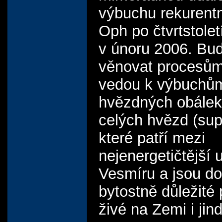
výbuchu rekurent
Oph po čtvrtstolet
v únoru 2006. Bu
věnovat procesům
vedou k výbuchů
hvězdných obálek 
celých hvězd (sup
které patří mezi
nejenergetičtější 
Vesmíru a jsou do
bytostně důležité 
živé na Zemi i jin