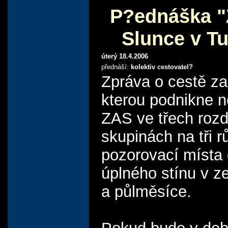
P?ednáška "
Slunce v T
úterý 18.4.2006
přednáší:
kolektiv cestovatel?
Zpráva o cestě z
kterou podnikne n
ZAS ve třech rozd
skupinách na tři r
pozorovací místa
úplného stínu v z
a půlměsíce.