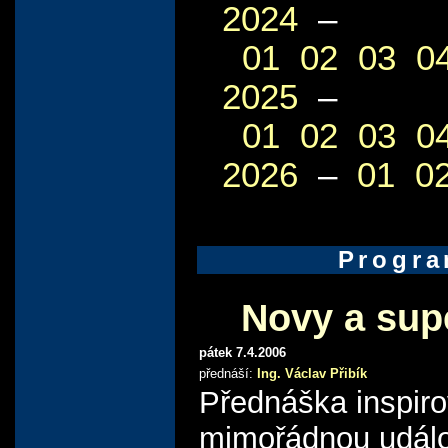
2024
–
01
02
03
0
2025
–
01
02
03
0
2026
–
01
0
Progr
Novy a sup
pátek 7.4.2006
přednáší:
Ing. Václav Přibík
Přednáška inspir
mimořádnou událo