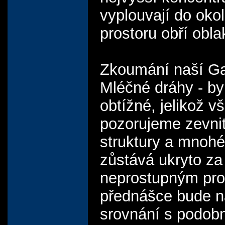
vyplouvají do oko
prostoru obří obl
Zkoumání naší Ga
Mléčné dráhy - by
obtížné, jelikož v
pozorujeme zevnit
struktury a mnoh
zůstává ukryto za
neprostupným pro
přednášce bude n
srovnání s podob