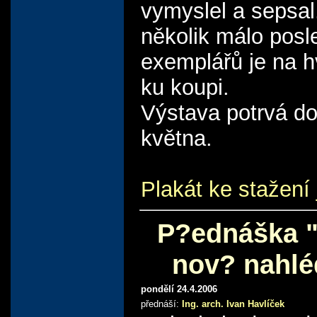
vymyslel a sepsal
několik málo posl
exemplářů je na 
ku koupi.
Výstava potrvá d
května.
Plakát ke stažení 
P?ednáška "
nov? nahlé
pondělí 24.4.2006
přednáší:
Ing. arch. Ivan Havlíček