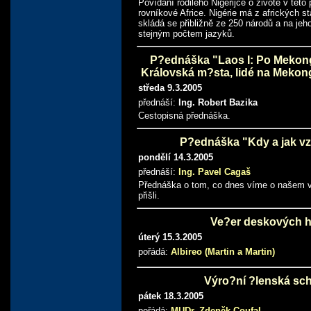
Povídání rodilého Nigerijce o životě v tét
rovníkové Africe. Nigérie má z afrických st
skládá se přibližně ze 250 národů a na je
stejným počtem jazyků.
P?ednáška "Laos I: Po Mekon
Královská m?sta, lidé na Mekon
středa 9.3.2005
přednáší:
Ing. Robert Bazika
Cestopisná přednáška.
P?ednáška "Kdy a jak vz
pondělí 14.3.2005
přednáší:
Ing. Pavel Cagaš
Přednáška o tom, co dnes víme o našem v
přišli.
Ve?er deskových h
úterý 15.3.2005
pořádá:
Albireo (Martin a Martin)
Výro?ní ?lenská sc
pátek 18.3.2005
pořádá:
MUDr. Zdeněk Coufal