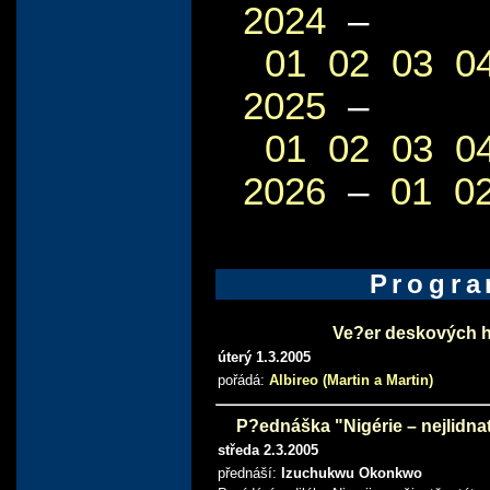
2024
–
01
02
03
0
2025
–
01
02
03
0
2026
–
01
0
Progr
Ve?er deskových he
úterý 1.3.2005
pořádá:
Albireo (Martin a Martin)
P?ednáška "Nigérie – nejlidnat
středa 2.3.2005
přednáší:
Izuchukwu Okonkwo