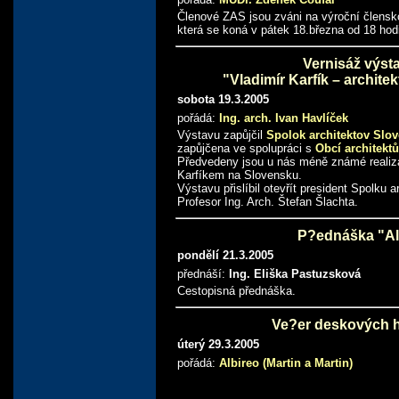
Členové ZAS jsou zváni na výroční člensk
která se koná v pátek 18.března od 18 hod
Vernisáž výst
"Vladimír Karfík – architek
sobota 19.3.2005
pořádá:
Ing. arch. Ivan Havlíček
Výstavu zapůjčil
Spolok architektov Slo
zapůjčena ve spolupráci s
Obcí architektů
Předvedeny jsou u nás méně známé realiz
Karfíkem na Slovensku.
Výstavu přislíbil otevřít president Spolku 
Profesor Ing. Arch. Štefan Šlachta.
P?ednáška "Al
pondělí 21.3.2005
přednáší:
Ing. Eliška Pastuzsková
Cestopisná přednáška.
Ve?er deskových 
úterý 29.3.2005
pořádá:
Albireo (Martin a Martin)