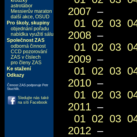
kroužky
astrotábor
2007
–
Messierův maraton
další akce
,
OSUD
01
02
03
0
Pro školy, skupiny
objednání pořadu
2008
–
nabídka využití sálu
Společnost ZAS
01
02
03
0
odborná činnost
CCD pozorování
2009
–
ZAS v číslech
pro členy ZAS
01
02
03
0
Ke stažení
Odkazy
2010
–
Činnost ZAS podporuje Petr
Stuchlík.
01
02
03
0
Sledujte nás také
na síti Facebook
2011
–
01
02
03
0
2012
–