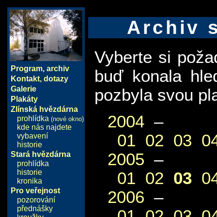
Archiv 
Vyberte si pož
Program
,
archiv
buď konala hle
Kontakt, dotazy
Galerie
pozbyla svou pla
Plakáty
Zlínská hvězdárna
2004
–
prohlídka
(nové okno)
kde nás najdete
01
02
03
0
vybavení
historie
2005
–
Stará hvězdárna
prohlídka
historie
01
02
03
0
kronika
Pro veřejnost
2006
–
pozorování
přednášky
01
02
03
0