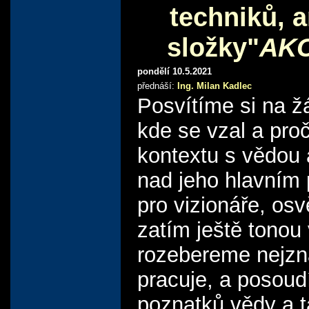
techniků, 
složky"
AKC
pondělí 10.5.2021
přednáší:
Ing. Milan Kadlec
Posvítíme si na žá
kde se vzal a pro
kontextu s vědou 
nad jeho hlavním 
pro vizionáře, osv
zatím ještě tonou
rozebereme nejzná
pracuje, a posoud
poznatků vědy a t