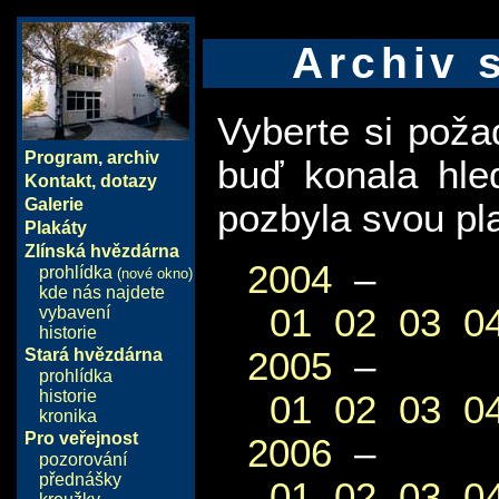
Archiv 
Vyberte si pož
Program
,
archiv
buď konala hle
Kontakt, dotazy
Galerie
pozbyla svou pla
Plakáty
Zlínská hvězdárna
2004
–
prohlídka
(nové okno)
kde nás najdete
01
02
03
0
vybavení
historie
2005
–
Stará hvězdárna
prohlídka
historie
01
02
03
0
kronika
Pro veřejnost
2006
–
pozorování
přednášky
01
02
03
0