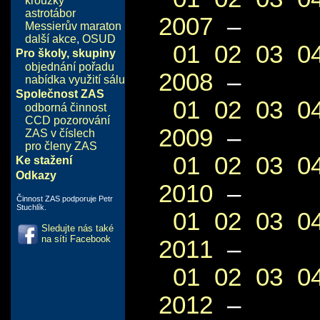
kroužky
astrotábor
2007
–
Messierův maraton
další akce
,
OSUD
01
02
03
0
Pro školy, skupiny
objednání pořadu
2008
–
nabídka využití sálu
Společnost ZAS
01
02
03
0
odborná činnost
CCD pozorování
2009
–
ZAS v číslech
pro členy ZAS
01
02
03
0
Ke stažení
Odkazy
2010
–
Činnost ZAS podporuje Petr
Stuchlík.
01
02
03
0
Sledujte nás také
na síti Facebook
2011
–
01
02
03
0
2012
–