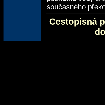
současného překo
Cestopisná p
do