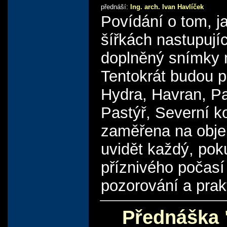
přednáší:
Ing. arch. Ivan Havlíček
Povídání o tom, 
šířkách nastupují
doplněný snímky m
Tentokrát budou 
Hydra, Havran, Pa
Pastýř, Severní 
zaměřena na objek
uvidět každý, pok
příznivého počas
pozorování a prak
Přednáška "