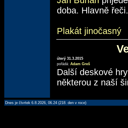
Jan Burian
přijede
doba. Hlavně řeči
Plakát jinočasný
Ve
úterý 31.3.2015
pořádá:
Adam Greš
Další deskové hry
některou z naší ši
Dnes je čtvrtek 6.8.2026, 06.24 (218. den v roce)