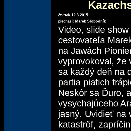
Kazachs
čtvrtek 12.3.2015
přednáší:
Marek Slobodník
Video, slide show
cestovateľa Marek
na Jawách Pionier
vyprovokoval, že v
sa každý deň na d
partia piatich tr
Neskôr sa Ďuro, a
vysychajúceho Ara
jasný. Uvidieť na 
katastrôf, zapríč