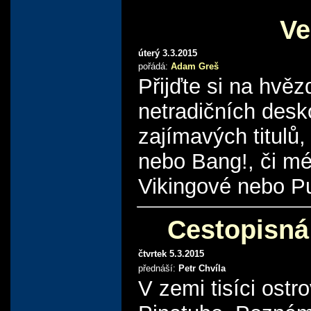
Ve
úterý 3.3.2015
pořádá:
Adam Greš
Přijďte si na hvěz
netradičních des
zajímavých titulů,
nebo Bang!, či m
Vikingové nebo Pu
Cestopisná
čtvrtek 5.3.2015
přednáší:
Petr Chvíla
V zemi tisíci ost