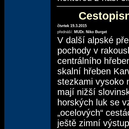
Cestopisn
čtvrtek 19.3.2015
přednáší:
MUDr. Niko Burget
V další alpské př
pochody v rakousk
centrálního hřebe
skalní hřeben Kar
stezkami vysoko n
mají nižší slovin
horských luk se v
„ocelových“ cestá
ještě zimní výstu