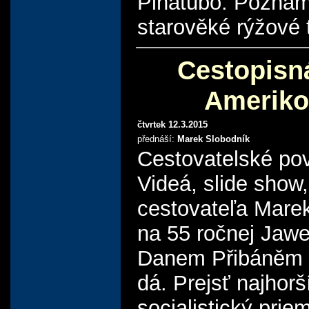
Pinatubo. Poznám
starověké rýžové 
Cestopisn
Ameriko
čtvrtek 12.3.2015
přednáší:
Marek Slobodník
Cestovatelské po
Videá, slide show
cestovateľa Mare
na 55 ročnej Jaw
Danem Přibáněm a
dá. Prejsť najhor
socialistický prie