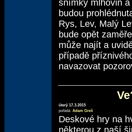
snímky mlhovin a 
budou prohlédnut
Rys, Lev, Malý L
bude opět zaměřen
může najít a uvid
případě příznivé
navazovat pozorov
Ve
úterý 17.3.2015
pořádá:
Adam Greš
Deskové hry na hv
některou z naší ši