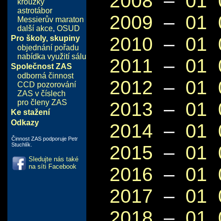
2008
–
01
kroužky
astrotábor
2009
–
01
Messierův maraton
další akce
,
OSUD
2010
–
01
Pro školy, skupiny
objednání pořadu
nabídka využití sálu
2011
–
01
Společnost ZAS
odborná činnost
2012
–
01
CCD pozorování
ZAS v číslech
pro členy ZAS
2013
–
01
Ke stažení
Odkazy
2014
–
01
Činnost ZAS podporuje Petr
Stuchlík.
2015
–
01
Sledujte nás také
na síti Facebook
2016
–
01
2017
–
01
2018
–
01