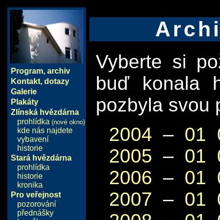
Archi
Vyberte si p
Program
,
archiv
buď konala 
Kontakt, dotazy
Galerie
pozbyla svou p
Plakáty
Zlínská hvězdárna
prohlídka
(nové okno)
2004
–
01
kde nás najdete
vybavení
historie
2005
–
01
Stará hvězdárna
prohlídka
2006
–
01
historie
kronika
2007
–
01
Pro veřejnost
pozorování
přednášky