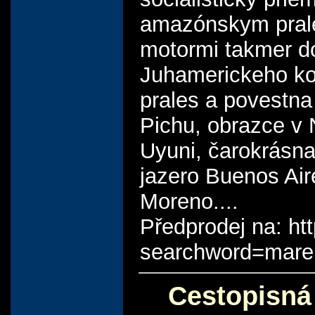
amazónskym prale
motormi takmer do
Juhamerickeho ko
prales a povestn
Pichu, obrazce v 
Uyuni, čarokrásna
jazero Buenos Air
Moreno....
Předprodej na: ht
searchword=mar
Cestopisná