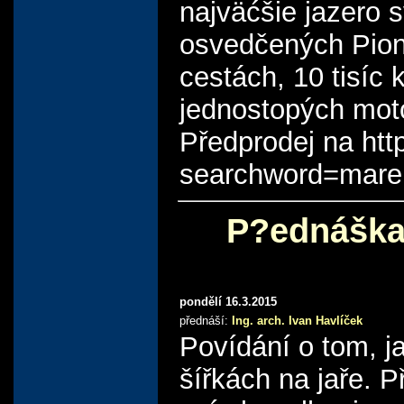
najväćšie jazero 
osvedčených Pioni
cestách, 10 tisíc 
jednostopých mot
Předprodej na htt
searchword=mar
P?ednáška 
pondělí 16.3.2015
přednáší:
Ing. arch. Ivan Havlíček
Povídání o tom, 
šířkách na jaře. 