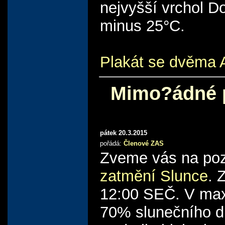
nejvyšší vrchol D
minus 25°C.
Plakát se dvěma 
Mimo?ádné p
pátek 20.3.2015
pořádá:
Členové ZAS
Zveme vás na po
zatmění Slunce
. 
12:00 SEČ. V maxi
70% slunečního d