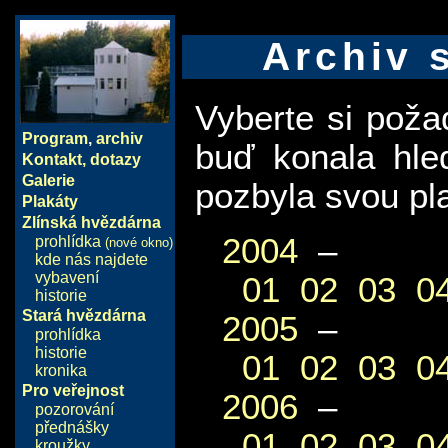
Archiv 
Vyberte si pož
Program
,
archiv
buď konala hle
Kontakt, dotazy
Galerie
pozbyla svou pla
Plakáty
Zlínská hvězdárna
2004
–
prohlídka
(nové okno)
kde nás najdete
vybavení
01
02
03
0
historie
Stará hvězdárna
2005
–
prohlídka
historie
01
02
03
0
kronika
Pro veřejnost
2006
–
pozorování
přednášky
01
02
03
0
kroužky