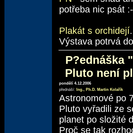
potřeba nic psát :-
Plakát s orchidejí
.
Výstava potrvá do
P?ednáška "
Pluto není p
pondělí 4.12.2006
přednáší:
Ing., Ph.D. Martin Kolařík
Astronomové po 7
Pluto vyřadili ze
planet po složité d
Proč se tak rozhod