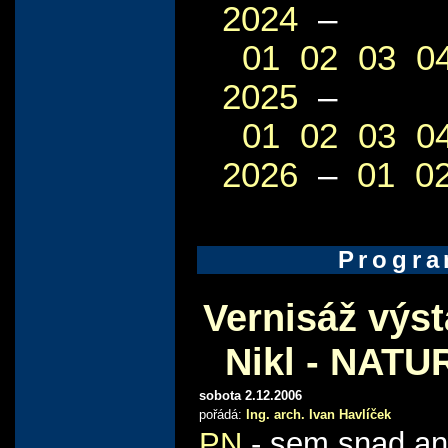
2024
–
01
02
03
0
2025
–
01
02
03
0
2026
–
01
0
Progr
Vernisáž výst
Nikl - NAT
sobota 2.12.2006
pořádá:
Ing. arch. Ivan Havlíček
PN
- sem snad an