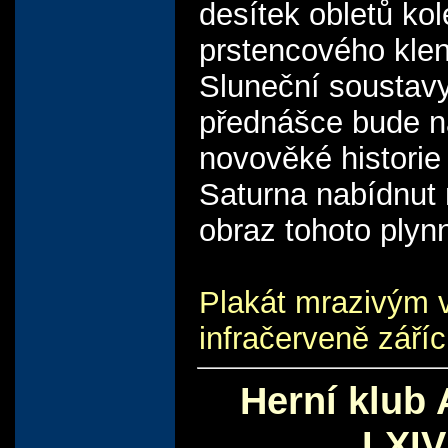
desítek obletů ko
prstencového kle
Sluneční soustavy
přednášce bude n
novověké historie
Saturna nabídnut 
obraz tohoto plyn
Plakát mrazivým
infračerveně záříc
Herní klub 
LXIV