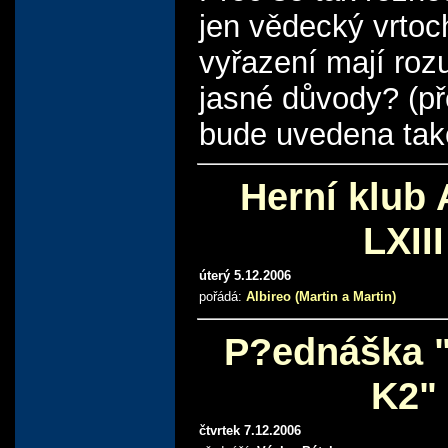
jen vědecký vrtoc
vyřazení mají ro
jasné důvody? (p
bude uvedena také
Herní klub 
LXIII
úterý 5.12.2006
pořádá:
Albireo (Martin a Martin)
P?ednáška "
K2"
čtvrtek 7.12.2006