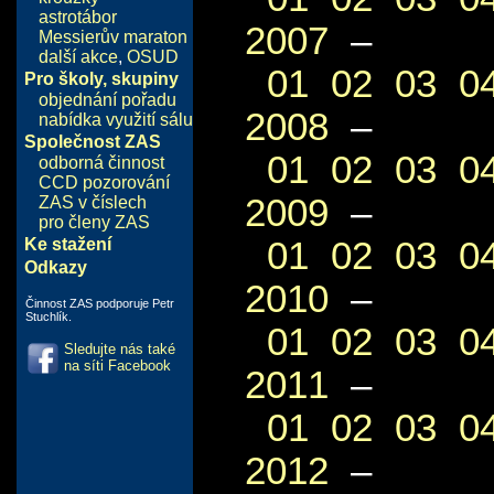
astrotábor
2007
–
Messierův maraton
další akce
,
OSUD
01
02
03
0
Pro školy, skupiny
objednání pořadu
2008
–
nabídka využití sálu
Společnost ZAS
01
02
03
0
odborná činnost
CCD pozorování
2009
–
ZAS v číslech
pro členy ZAS
01
02
03
0
Ke stažení
Odkazy
2010
–
Činnost ZAS podporuje Petr
Stuchlík.
01
02
03
0
Sledujte nás také
na síti Facebook
2011
–
01
02
03
0
2012
–