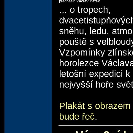
přednáší:
Václav Pátek
... o tropech,
dvacetistupňovýc
sněhu, ledu, atmo
pouště s velbloudy,
Vzpomínky zlíns
horolezce Václav
letošní expedici k
nejvyšší hoře svě
Plakát s obrazem 
bude řeč
.