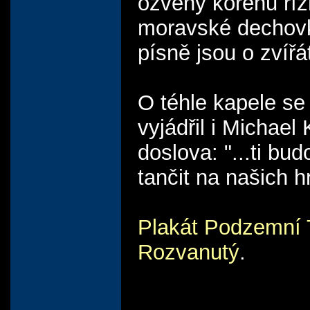
ozvěny kořenů ří
moravské dechovk
písně jsou o zvířá
O téhle kapele se
vyjádřil i Michael
doslova: "...ti bud
tančit na našich h
Plakát Podzemní 
Rozvanutý
.