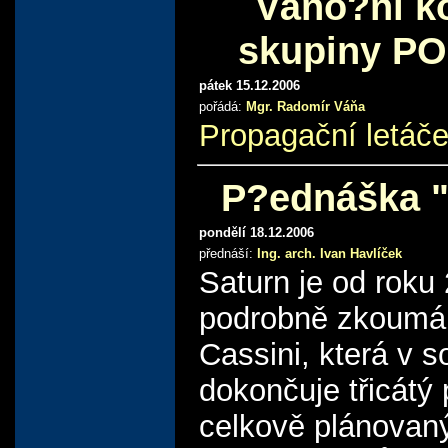
Váno?ní k
skupiny P
pátek 15.12.2006
pořádá:
Mgr. Radomír Váňa
Propagační letáče
P?ednáška "
pondělí 18.12.2006
přednáší:
Ing. arch. Ivan Havlíček
Saturn je od roku
podrobně zkoumá
Cassini, která v 
dokončuje třicátý 
celkově plánovan