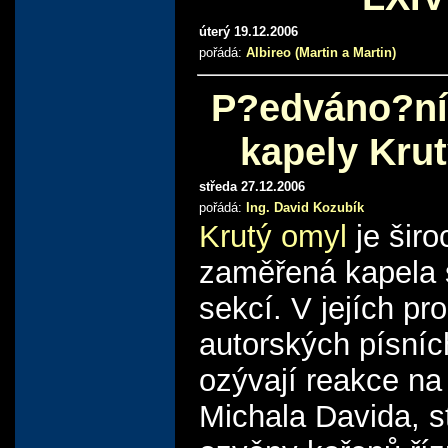
úterý 19.12.2006
pořádá:
Albireo (Martin a Martin)
P?edváno?ní
kapely Kru
středa 27.12.2006
pořádá:
Ing. David Kozubík
Krutý omyl
je širo
zaměřená kapela
sekcí. V jejích pr
autorských písníc
ozývají reakce na
Michala Davida, s