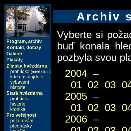
Archiv 
Vyberte si pož
Program
,
archiv
buď konala hle
Kontakt, dotazy
Galerie
pozbyla svou pla
Plakáty
Zlínská hvězdárna
2004
–
prohlídka
(nové okno)
kde nás najdete
01
02
03
0
vybavení
historie
2005
–
Stará hvězdárna
prohlídka
historie
01
02
03
0
kronika
Pro veřejnost
2006
–
pozorování
přednášky
01
02
03
0