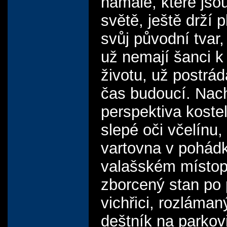
namále, které jsou
světě, ještě drží 
svůj původní tvar,
už nemají šanci k
životu, už postrád
čas budoucí. Nac
perspektiva koste
slepé oči včelínu,
vartovna v pohá
valašském místop
zborcený stan po 
vichřici, rozláman
deštník na parkovi