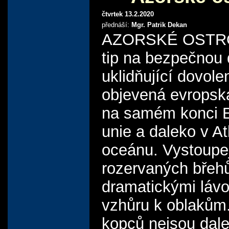
čtvrtek 13.2.2020
přednáší:
Mgr. Patrik Dekan
AZORSKÉ OSTRO
tip na bezpečnou 
uklidňující dovol
objevená evropsk
na samém konci 
unie a daleko v A
oceánu. Vystoupe
rozervaných břeh
dramatickými láv
vzhůru k oblakům.
kopců nejsou dal