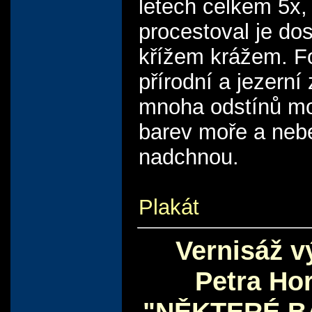
letech celkem 5x,
procestoval je do
křížem krážem. F
přírodní a jezerní
mnoha odstínů m
barev moře a nebe
nadchnou.
Plakát
Vernisáž v
Petra Ho
"NĚKTERÉ B