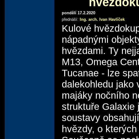
hvězdok
pondělí 17.2.2020
přednáší:
Ing. arch. Ivan Havlíček
Kulové hvězdokup
nápadnými objekt
hvězdami. Ty nejja
M13, Omega Centa
Tucanae - lze spat
dalekohledu jako 
majáky nočního n
struktuře Galaxie 
soustavy obsahují
hvězdy, o kterých