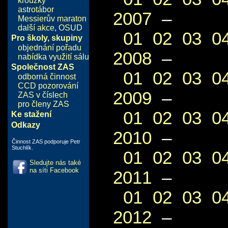
kroužky
astrotábor
2007
–
Messierův maraton
další akce
,
OSUD
01
02
03
0
Pro školy, skupiny
objednání pořadu
2008
–
nabídka využití sálu
Společnost ZAS
01
02
03
0
odborná činnost
CCD pozorování
2009
–
ZAS v číslech
pro členy ZAS
01
02
03
0
Ke stažení
Odkazy
2010
–
Činnost ZAS podporuje Petr
Stuchlík.
01
02
03
0
Sledujte nás také
na síti Facebook
2011
–
01
02
03
0
2012
–