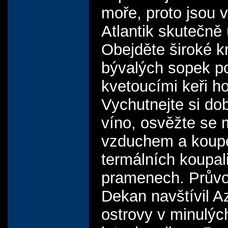
moře, proto jsou 
Atlantik skutečně
Obejděte široké k
bývalých sopek po
kvetoucími keři ho
Vychutnejte si do
víno, osvěžte se
vzduchem a koup
termálních koupali
pramenech. Průvo
Dekan navštívil A
ostrovy v minulýc