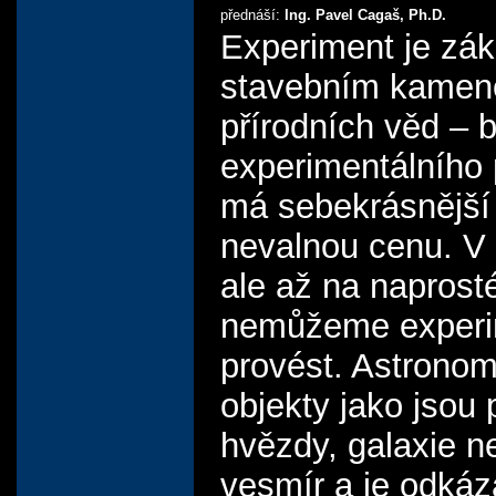
přednáší:
Ing. Pavel Cagaš, Ph.D.
Experiment je zá
stavebním kame
přírodních věd – 
experimentálního 
má sebekrásnější 
nevalnou cenu. V 
ale až na naprost
nemůžeme experi
provést. Astrono
objekty jako jsou 
hvězdy, galaxie ne
vesmír a je odká