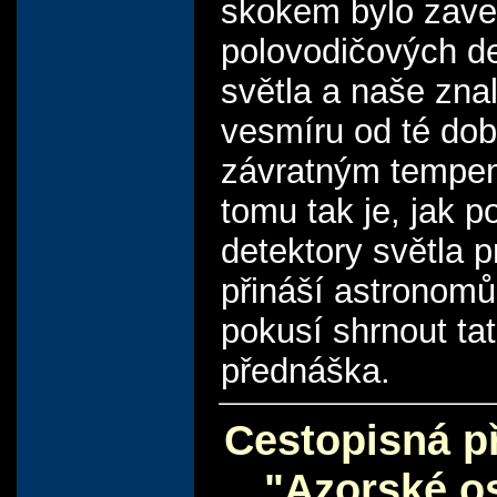
skokem bylo zave
polovodičových de
světla a naše znal
vesmíru od té dob
závratným tempe
tomu tak je, jak p
detektory světla p
přináší astronom
pokusí shrnout ta
přednáška.
Cestopisná p
"Azorské o