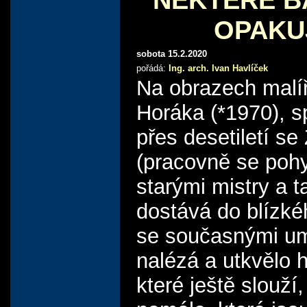
OPAKU
sobota 15.2.2020
pořádá:
Ing. arch. Ivan Havlíček
Na obrazech malí
Horáka (*1970), s
přes desetiletí se
(pracovně se poh
starými mistry a t
dostává do blízké
se současnými um
nalézá a utkvělo 
které ještě slouží,