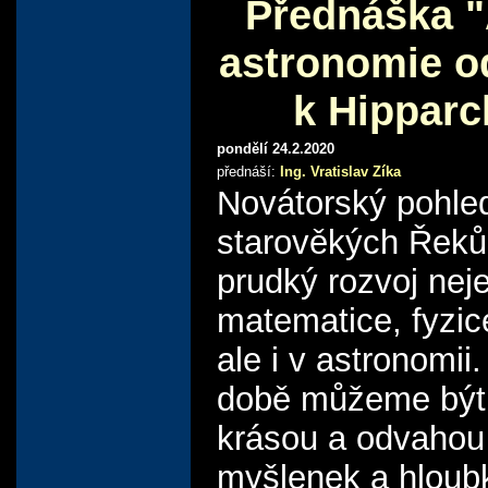
Přednáška "
astronomie o
k Hipparc
pondělí 24.2.2020
přednáší:
Ing. Vratislav Zíka
Novátorský pohle
starověkých Řeků 
prudký rozvoj nej
matematice, fyzice 
ale i v astronomii.
době můžeme být 
krásou a odvahou 
myšlenek a hloubk