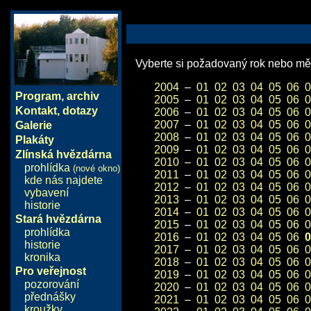
Vyberte si požadovaný rok nebo měs
2004
–
01
02
03
04
05
06
0
Program
,
archiv
2005
–
01
02
03
04
05
06
0
Kontakt, dotazy
2006
–
01
02
03
04
05
06
0
2007
–
01
02
03
04
05
06
0
Galerie
2008
–
01
02
03
04
05
06
0
Plakáty
2009
–
01
02
03
04
05
06
0
Zlínská hvězdárna
2010
–
01
02
03
04
05
06
0
prohlídka
(nové okno)
2011
–
01
02
03
04
05
06
0
kde nás najdete
2012
–
01
02
03
04
05
06
0
vybavení
2013
–
01
02
03
04
05
06
0
historie
2014
–
01
02
03
04
05
06
0
Stará hvězdárna
2015
–
01
02
03
04
05
06
0
prohlídka
2016
–
01
02
03
04
05
06
0
historie
2017
–
01
02
03
04
05
06
0
kronika
2018
–
01
02
03
04
05
06
0
Pro veřejnost
2019
–
01
02
03
04
05
06
0
pozorování
2020
–
01
02
03
04
05
06
0
přednášky
2021
–
01
02
03
04
05
06
0
kroužky