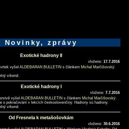
Novinky, zprávy
Exotické hadrony II
vloženo:
17.7.2016
tvrtek vyšel
ALDEBARAN BULLETIN
s článkem
Michal Marčišovský:
lný víkend.
Exotické hadrony I
vloženo:
7.7.2016
čerstvě vyšel
ALDEBARAN BULLETIN
s článkem
Michal Marčišovský:
e o pokračování v lekcích českoslovenčiny. Hadrony sú hadrony.
lný víkend.
Od Fresnela k metašošovkám
vloženo:
30.6.2016