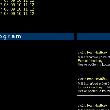
7
08
09
10
11
12
7
08
09
10
11
12
7
08
09
10
11
12
7
08
09
10
11
12
ogram
vložil:
Ivan Havlíček
Milí čtenářové již ve č
Exotické hadrony II.
Hezké počtení a kouze
vložil:
Ivan Havlíček
Milí čtenářové právě 
Exotické hadrony I.
Jd
Hezké počtení a kouze
vložil:
Ivan Havlíček