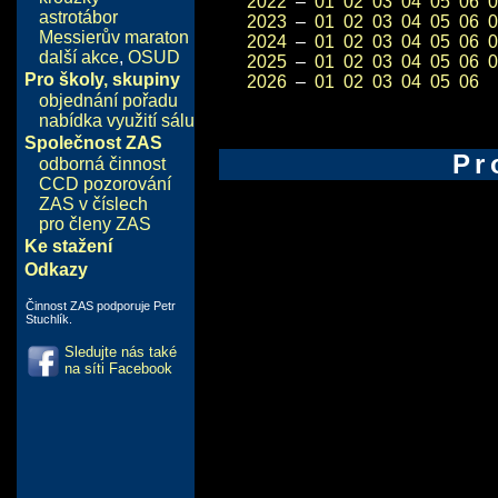
2022
–
01
02
03
04
05
06
0
astrotábor
2023
–
01
02
03
04
05
06
0
Messierův maraton
2024
–
01
02
03
04
05
06
0
další akce
,
OSUD
2025
–
01
02
03
04
05
06
0
Pro školy, skupiny
2026
–
01
02
03
04
05
06
objednání pořadu
nabídka využití sálu
Společnost ZAS
Pr
odborná činnost
CCD pozorování
ZAS v číslech
pro členy ZAS
Ke stažení
Odkazy
Činnost ZAS podporuje Petr
Stuchlík.
Sledujte nás také
na síti Facebook