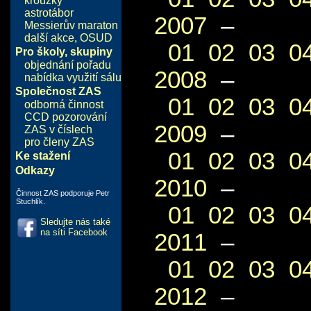
kroužky
astrotábor
2007
–
Messierův maraton
další akce
,
OSUD
01
02
03
0
Pro školy, skupiny
objednání pořadu
2008
–
nabídka využití sálu
Společnost ZAS
01
02
03
0
odborná činnost
CCD pozorování
2009
–
ZAS v číslech
pro členy ZAS
01
02
03
0
Ke stažení
Odkazy
2010
–
Činnost ZAS podporuje Petr
Stuchlík.
01
02
03
0
Sledujte nás také
na síti Facebook
2011
–
01
02
03
0
2012
–