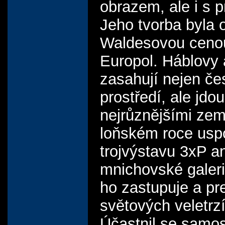
obrazem, ale i s 
Jeho tvorba byla
Waldesovou ceno
Europol. Háblovy a
zasahují nejen če
prostředí, ale jdo
nejrůznějšími ze
loňském roce usp
trojvýstavu 3xP a
mnichovské galerii
ho zastupuje a pr
světových veletrz
Účastnil se samo