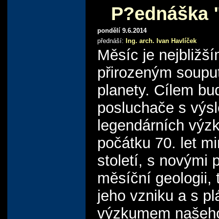
P?ednáška 
pondělí 9.6.2014
přednáší:
Ing. arch. Ivan Havlíček
Měsíc je nejbližš
přirozeným soupu
planety. Cílem bu
posluchače s výs
legendárních výz
počátku 70. let m
století, s novými 
měsíční geologii, 
jeho vzniku a s 
výzkumem našeh