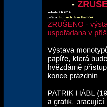
-
ZRUŠ
sobota 7.6.2014
pořádá:
Ing. arch. Ivan Havlíček
ZRUŠENO - výsta
uspořádána v příš
Výstava monotypů
papíře, která bud
hvězdárně přístu
konce prázdnin.
PATRIK HÁBL (197
a grafik, pracující