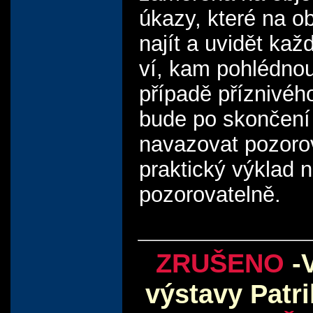
úkazy, které na o
najít a uvidět kaž
ví, kam pohlédnou
případě příznivéh
bude po skončení
navazovat pozoro
praktický výklad 
pozorovatelně.
ZRUŠENO
-V
výstavy Patr