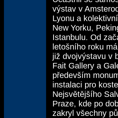
výstav v Amstero
Lyonu a kolektivn
New Yorku, Pekin
Istanbulu. Od zač
letošního roku m
již dvojvýstavu v
Fait Gallery a Gale
především monum
instalaci pro koste
Nejsvětějšího Sal
Praze, kde po do
zakryl všechny p