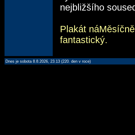
nejbližšího souse
Plakát náMěsíčně
fantastický.
Dnes je sobota 8.8.2026, 23.13 (220. den v roce)