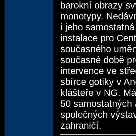
barokní obrazy s
monotypy. Nedávn
i jeho samostatná
instalace pro Cen
současného uměn
současné době pr
intervence ve stř
sbírce gotiky v 
klášteře v NG. M
50 samostatných 
společných výsta
zahraničí.