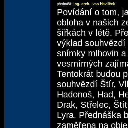
přednáší:
Ing. arch. Ivan Havlíček
Povídání o tom, j
obloha v našich 
šířkách v létě. Př
výklad souhvězdí
snímky mlhovin a 
vesmírných zajím
Tentokrát budou p
souhvězdí Štír, Vl
Hadonoš, Had, He
Drak, Střelec, Štít
Lyra. Přednáška 
zaměřena na obje