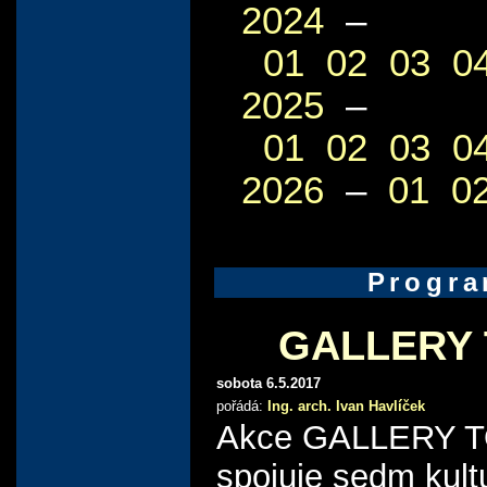
2024
–
01
02
03
0
2025
–
01
02
03
0
2026
–
01
0
Progr
GALLERY
sobota 6.5.2017
pořádá:
Ing. arch. Ivan Havlíček
Akce GALLERY 
spojuje sedm kult