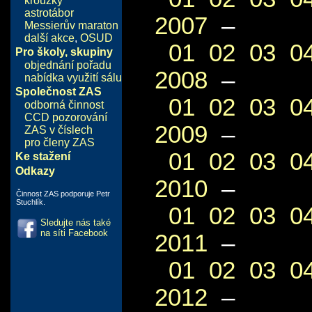
kroužky
astrotábor
2007
–
Messierův maraton
další akce
,
OSUD
01
02
03
0
Pro školy, skupiny
objednání pořadu
2008
–
nabídka využití sálu
Společnost ZAS
01
02
03
0
odborná činnost
CCD pozorování
2009
–
ZAS v číslech
pro členy ZAS
01
02
03
0
Ke stažení
Odkazy
2010
–
Činnost ZAS podporuje Petr
Stuchlík.
01
02
03
0
Sledujte nás také
na síti Facebook
2011
–
01
02
03
0
2012
–