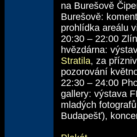
na Burešově Čiper
Burešově: komen
prohlídka areálu vi
20:30 – 22:00 Zlí
hvězdárna: výsta
Stratila
, za přízni
pozorování květno
22:30 – 24:00 Pho
gallery: výstava 
mladých fotografů
Budapešť), konce