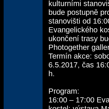
kulturními stanovi
bude postupně pro
stanovišti od 16:0
Evangelického kos
ukončení trasy bu
Photogether galle
Termín akce: sob
6.5.2017, čas 16:
h.
Program:
16:00 – 17:00 Eva
kostel: výstava M