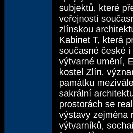
subjektů, které př
veřejnosti souča
zlínskou architektu
Kabinet T, která p
současné české i 
výtvarné umění, 
kostel Zlín, význ
památku mezivál
sakrální architekt
prostorách se real
výstavy zejména r
výtvarníků, socha