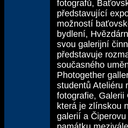
fotografů, Baťov
představující expo
možností baťovs
bydlení, Hvězdárnu
svou galerijní činn
představuje rozma
současného uměn
Photogether galler
studentů Ateliéru 
fotografie, Galerii
která je zlínskou 
galerií a Čiperovu 
památku mezivále