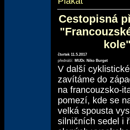
Plakát
Cestopisná p
"Francouzské
kole
čtvrtek 11.5.2017
přednáší:
MUDr. Niko Burget
V další cyklistick
zavítáme do zápa
na francouzsko-it
pomezí, kde se n
velká spousta vy
silničních sedel i 