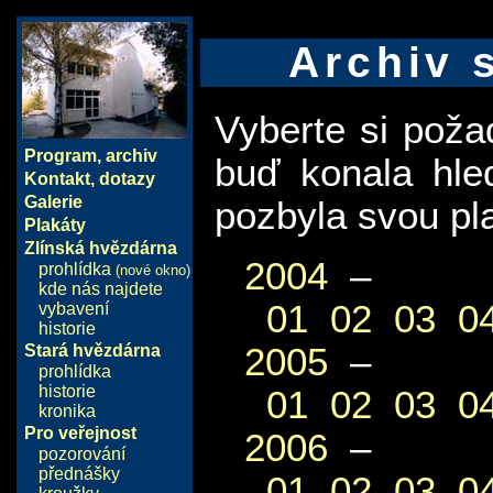
Archiv 
Vyberte si pož
Program
,
archiv
buď konala hle
Kontakt, dotazy
Galerie
pozbyla svou pla
Plakáty
Zlínská hvězdárna
2004
–
prohlídka
(nové okno)
kde nás najdete
01
02
03
0
vybavení
historie
2005
–
Stará hvězdárna
prohlídka
historie
01
02
03
0
kronika
Pro veřejnost
2006
–
pozorování
přednášky
01
02
03
0