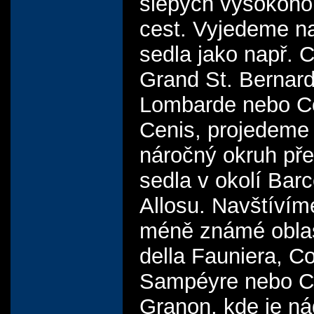
slepých vysokoho
cest. Vyjedeme 
sedla jako např. C
Grand St. Bernard
Lombarde nebo C
Cenis, projedeme 
náročný okruh př
sedla v okolí Barc
Allosu. Navštívíme
méně známé oblas
della Fauniera, Co
Sampéyre nebo C
Granon, kde je n