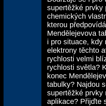
supertěžké prvky p
chemických vlastn
kterou předpovídá
Mendělejevova tab
i pro situace, kdy
elektrony těchto 
rychlosti velmi blí
rychlosti světla?
konec Menděleje
tabulky? Najdou s
supertěžké prvky 
aplikace? Přijďte 