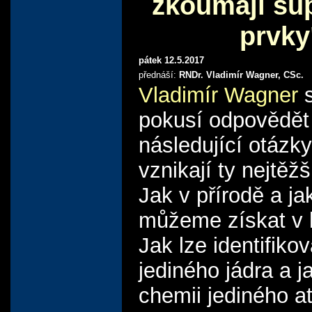
zkoumají su
prvky
pátek 12.5.2017
přednáší:
RNDr. Vladimír Wagner, CSc.
Vladimír Wagner
s
pokusí odpovědět
následující otázky
vznikají ty nejtěž
Jak v přírodě a jak
můžeme získat v l
Jak lze identifiko
jediného jádra a j
chemii jediného 