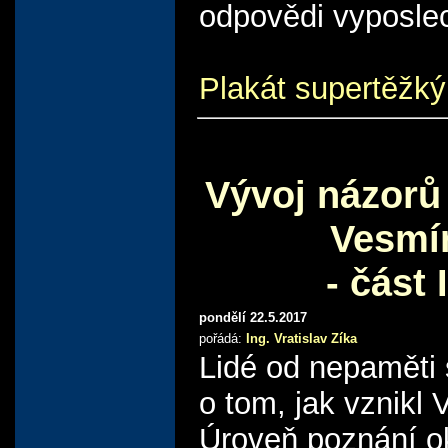
odpovědi vyposle
Plakát supertěžký
Vývoj názorů
Vesmí
- část I
pondělí 22.5.2017
pořádá:
Ing. Vratislav Zíka
Lidé od nepaměti 
o tom, jak vznikl 
Úroveň poznání o