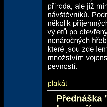
příroda, ale již m
návštěvníků. Pod
několik příjemnýc
výletů po otevřen
nenáročných hřeb
které jsou zde le
množstvím vojen
pevností.
plakát
Přednáška 