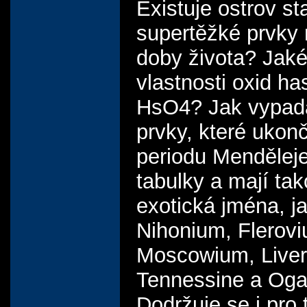
Existuje ostrov sta
supertěžké prvky 
doby života? Jak
vlastnosti oxid ha
HsO4? Jak vypada
prvky, které ukon
periodu Mendělej
tabulky a mají ta
exotická jména, ja
Nihonium, Flerov
Moscowium, Live
Tennessine a Og
Dodržuje se i pro 