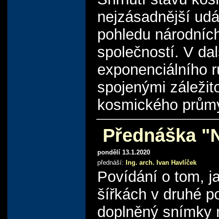
nejzásadnější udá
pohledu národníc
společností. V da
exponenciálního r
spojenými záleži
kosmického průmy
Přednáška "N
pondělí 13.1.2020
přednáší:
Ing. arch. Ivan Havlíček
Povídání o tom, 
šířkách v druhé p
doplněný snímky m