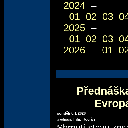
2024
–
01
02
03
0
2025
–
01
02
03
0
2026
–
01
0
Přednáška
Evropa
pondělí 6.1.2020
přednáší:
Filip Kocián
Shrnutí stavu kos