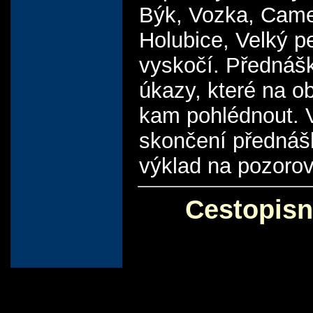
Býk, Vozka, Camelo
Holubice, Velký p
vyskočí. Přednáš
úkazy, které na o
kam pohlédnout. V
skončení přednáš
výklad na pozorov
Cestopisn