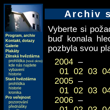
Archiv 
Vyberte si pož
Program
,
archiv
buď konala hle
Kontakt, dotazy
pozbyla svou pla
Galerie
Plakáty
Zlínská hvězdárna
2004
–
prohlídka
(nové okno)
kde nás najdete
01
02
03
0
vybavení
historie
2005
–
Stará hvězdárna
prohlídka
01
02
03
0
historie
kronika
2006
–
Pro veřejnost
pozorování
přednášky
01
02
03
0