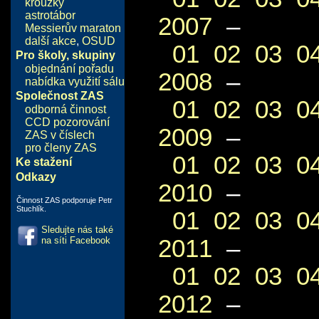
kroužky
astrotábor
2007
–
Messierův maraton
další akce
,
OSUD
01
02
03
0
Pro školy, skupiny
objednání pořadu
2008
–
nabídka využití sálu
Společnost ZAS
01
02
03
0
odborná činnost
CCD pozorování
2009
–
ZAS v číslech
pro členy ZAS
01
02
03
0
Ke stažení
Odkazy
2010
–
Činnost ZAS podporuje Petr
Stuchlík.
01
02
03
0
Sledujte nás také
2011
–
na síti Facebook
01
02
03
0
2012
–