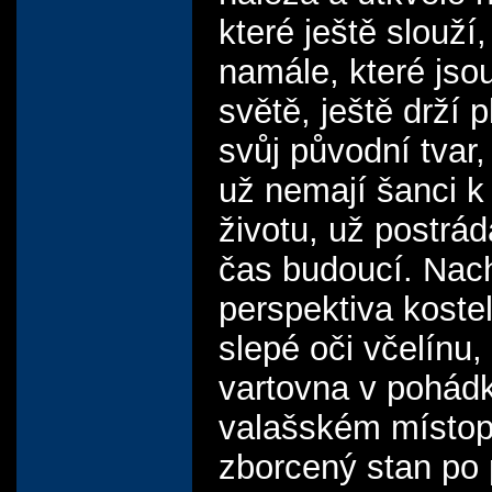
které ještě slouží,
namále, které jsou
světě, ještě drží 
svůj původní tvar,
už nemají šanci k
životu, už postrád
čas budoucí. Nac
perspektiva koste
slepé oči včelínu,
vartovna v pohá
valašském místop
zborcený stan po 