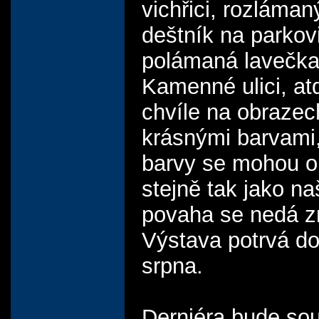
vichřici, rozláman
deštník na parkovi
polámaná lavečka
Kamenné ulici, a
chvíle na obrazec
krásnými barvami,
barvy se mohou o
stejně tak jako na
povaha se nedá z
Výstava potrvá d
srpna.
Derniéra bude sou