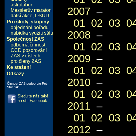
astrotábor
2007
–
Messierův maraton
další akce
,
OSUD
01
02
03
0
Pro školy, skupiny
objednání pořadu
2008
–
nabídka využití sálu
Společnost ZAS
01
02
03
0
odborná činnost
CCD pozorování
2009
–
ZAS v číslech
pro členy ZAS
01
02
03
0
Ke stažení
Odkazy
2010
–
Činnost ZAS podporuje Petr
Stuchlík.
01
02
03
0
Sledujte nás také
na síti Facebook
2011
–
01
02
03
0
2012
–