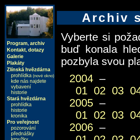
Archiv 
Vyberte si pož
Program
,
archiv
buď konala hle
Kontakt, dotazy
Galerie
pozbyla svou pla
Plakáty
Zlínská hvězdárna
2004
–
prohlídka
(nové okno)
kde nás najdete
vybavení
01
02
03
0
historie
Stará hvězdárna
2005
–
prohlídka
historie
01
02
03
0
kronika
Pro veřejnost
2006
–
pozorování
přednášky
01
02
03
0
kroužky