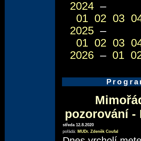
2024
–
01
02
03
0
2025
–
01
02
03
0
2026
–
01
0
Progr
Mimořá
pozorování -
středa 12.8.2020
pořádá:
MUDr. Zdeněk Coufal
Dnes vrcholí mete