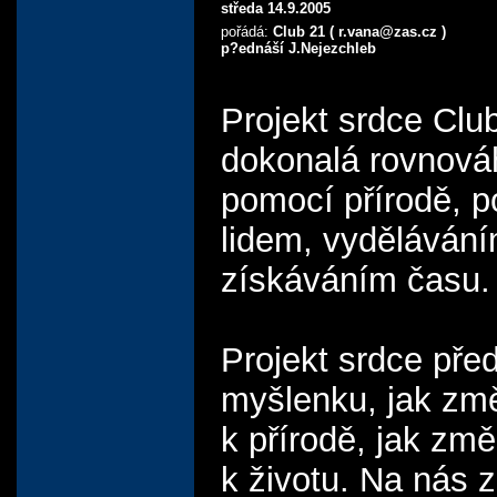
středa 14.9.2005
pořádá:
Club 21 ( r.vana@zas.cz )
p?ednáší J.Nejezchleb
Projekt srdce Clu
dokonalá rovnová
pomocí přírodě, 
lidem, vyděláván
získáváním času.
Projekt srdce pře
myšlenku, jak změ
k přírodě, jak změ
k životu. Na nás z