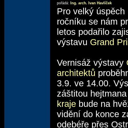
pořádá:
Ing. arch. Ivan Havlíček
Pro velký úspěch
ročníku se nám pro
letos podařilo zajis
výstavu
Grand Pri
Vernisáž výstavy
architektů
proběhn
3.9. ve 14.00. Vý
záštitou hejtman
kraje
bude na hvě
vidění do konce zá
odebéře přes Ost