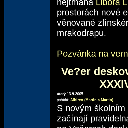
hejtmana
Libora 
prostorách nové 
věnované zlínsk
mrakodrapu.
Pozvánka na vern
Ve?er desko
XXXI
úterý 13.9.2005
pořádá:
Albireo (Martin a Martin)
S novým školním 
začínají pravidel