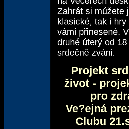
na Večerech desk
Zahrát si můžete 
klasické, tak i hr
vámi přinesené. 
druhé úterý od 18
srdečně zváni.
Projekt sr
život - proje
pro zdr
Ve?ejná pre
Clubu 21.s