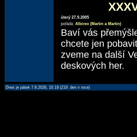
XXX
úterý 27.9.2005
pořádá:
Albireo (Martin a Martin)
Baví vás přemýšle
chcete jen pobavi
zveme na další V
deskových her.
Dnes je pátek 7.8.2026, 10.19 (219. den v roce)