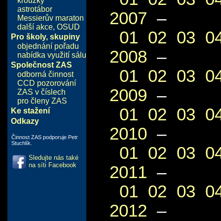
kroužky
astrotábor
2007
–
Messierův maraton
další akce
,
OSUD
01
02
03
0
Pro školy, skupiny
objednání pořadu
2008
–
nabídka využití sálu
Společnost ZAS
01
02
03
0
odborná činnost
CCD pozorování
2009
–
ZAS v číslech
pro členy ZAS
01
02
03
0
Ke stažení
Odkazy
2010
–
Činnost ZAS podporuje Petr
Stuchlík.
01
02
03
0
Sledujte nás také
na síti Facebook
2011
–
01
02
03
0
2012
–