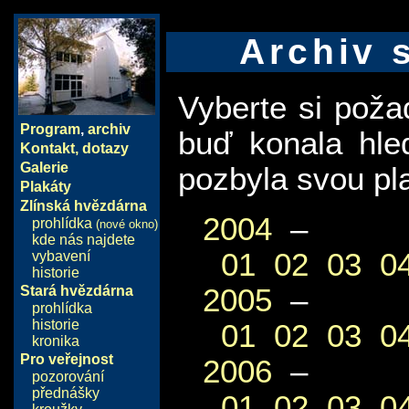
Archiv 
Vyberte si pož
Program
,
archiv
buď konala hle
Kontakt, dotazy
Galerie
pozbyla svou pla
Plakáty
Zlínská hvězdárna
2004
–
prohlídka
(nové okno)
kde nás najdete
01
02
03
0
vybavení
historie
2005
–
Stará hvězdárna
prohlídka
historie
01
02
03
0
kronika
Pro veřejnost
2006
–
pozorování
přednášky
01
02
03
0