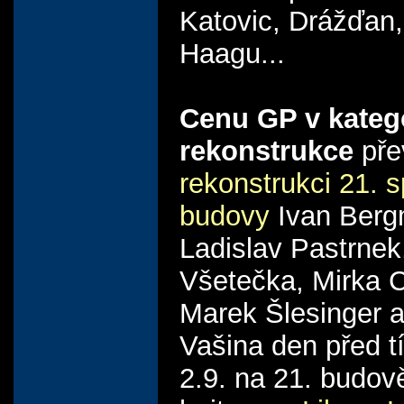
Katovic, Drážďan
Haagu...
Cenu GP v katego
rekonstrukce
pře
rekonstrukci 21. s
budovy
Ivan Ber
Ladislav Pastrnek
Všetečka, Mirka 
Marek Šlesinger a
Vašina den před t
2.9. na 21. budov