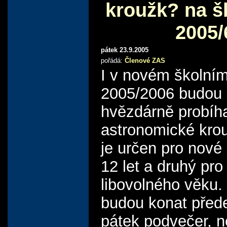
kroužk? na š
2005/
pátek 23.9.2005
pořádá:
Členové ZAS
I v novém školním
2005/2006 budou
hvězdárně probíh
astronomické krou
je určen pro nové
12 let a druhý pro 
libovolného věku.
budou konat před
pátek podvečer, n