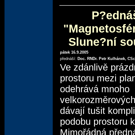
P?edná
"Magnetosfér
Slune?ní so
pátek 16.9.2005
přednáší:
Doc. RNDr. Petr Kulhánek, CSc
Ve zdánlivě práz
prostoru mezi pla
odehrává mnoho
velkorozměrových 
dávají tušit komp
podobu prostoru 
Mimořádná předn