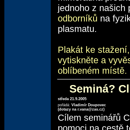
jednoho z našich 
odborníků
na fyzi
plasmatu.
Plakát ke stažení,
vytiskněte a vyvě
oblíbeném místě.
Seminá? Cl
středa 21.9.2005
pořádá:
Vladimír Doupovec
(dotazy na r.vana@zas.cz)
Cílem seminářů C
pomoci na cestě t