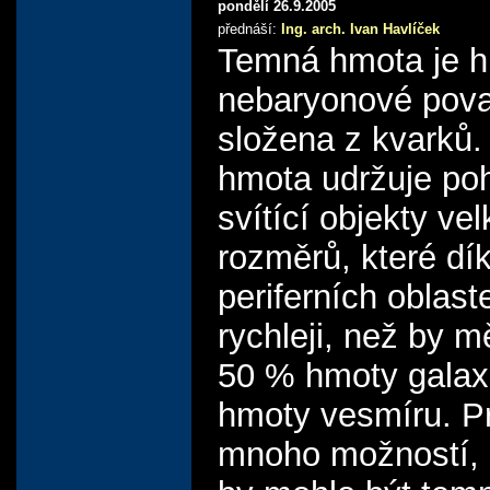
pondělí 26.9.2005
přednáší:
Ing. arch. Ivan Havlíček
Temná hmota je 
nebaryonové pova
složena z kvarků
hmota udržuje p
svítící objekty ve
rozměrů, které dík
periferních oblast
rychleji, než by m
50 % hmoty galax
hmoty vesmíru. P
mnoho možností,