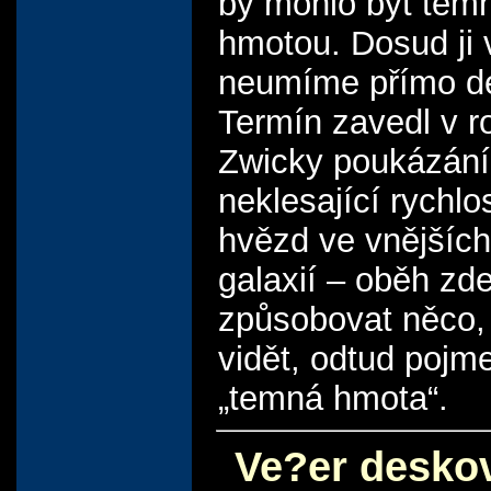
by mohlo být tem
hmotou. Dosud ji 
neumíme přímo de
Termín zavedl v r
Zwicky poukázán
neklesající rychlo
hvězd ve vnějších
galaxií – oběh zd
způsobovat něco,
vidět, odtud pojm
„temná hmota“.
Ve?er desko