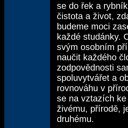
se do řek a rybník
čistota a život, zd
budeme moci zase
každé studánky. C
svým osobním př
naučit každého č
zodpovědnosti sa
spoluvytvářet a o
rovnováhu v přírod
se na vztazích k
živému, přírodě, j
druhému.