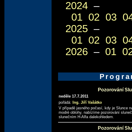
2024
–
01
02
03
0
2025
–
01
02
03
0
2026
–
01
0
Progr
Pozorování Sl
neděle 17.7.2011
pořádá:
Ing. Jiří Vašátko
V případě jasného počasí, kdy je Slunce na
modré oblohy, nabízíme pozorování slune
slunečním H-Alfa dalekohledem.
Pozorování Sl