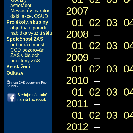
kroužky
astrotábor
2007
–
Messierův maraton
další akce
,
OSUD
01
02
03
0
Pro školy, skupiny
objednání pořadu
2008
–
nabídka využití sálu
Společnost ZAS
01
02
03
0
odborná činnost
CCD pozorování
2009
–
ZAS v číslech
pro členy ZAS
01
02
03
0
Ke stažení
Odkazy
2010
–
Činnost ZAS podporuje Petr
Stuchlík.
01
02
03
0
Sledujte nás také
na síti Facebook
2011
–
01
02
03
0
2012
–