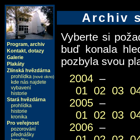
Archiv 
Vyberte si pož
Program
,
archiv
buď konala hle
Kontakt, dotazy
Galerie
pozbyla svou pla
Plakáty
Zlínská hvězdárna
2004
–
prohlídka
(nové okno)
kde nás najdete
01
02
03
0
vybavení
historie
2005
–
Stará hvězdárna
prohlídka
historie
01
02
03
0
kronika
Pro veřejnost
2006
–
pozorování
přednášky
01
02
03
0