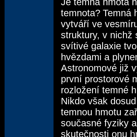
Je temná hmota 
temnota? Temná 
vytváří ve vesmír
struktury, v nichž
svítivé galaxie tv
hvězdami a plyne
Astronomové již vy
první prostorové
rozložení temné h
Nikdo však dosud 
temnou hmotu zař
současné fyziky a
skutečnosti onu 