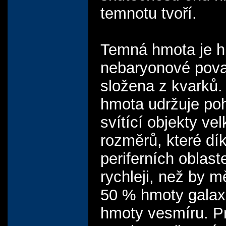
temnotu tvoří.
Temná hmota je 
nebaryonové pova
složena z kvarků
hmota udržuje p
svítící objekty ve
rozměrů, které dík
periferních oblast
rychleji, než by m
50 % hmoty galax
hmoty vesmíru. P