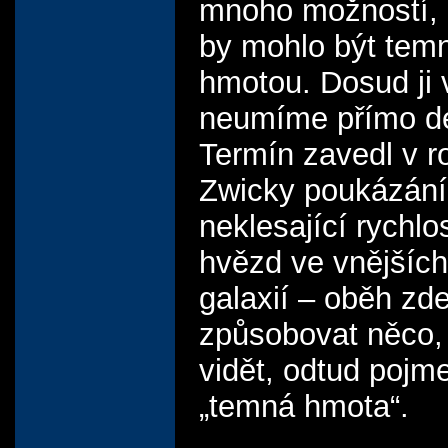
mnoho možností,
by mohlo být tem
hmotou. Dosud ji 
neumíme přímo de
Termín zavedl v r
Zwicky poukázán
neklesající rychlo
hvězd ve vnějších
galaxií – oběh zd
způsobovat něco,
vidět, odtud pojm
„temná hmota“.