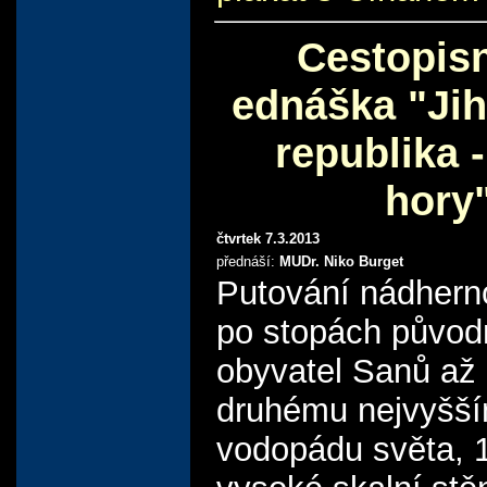
Cestopis
ednáška "Jih
republika -
hory
čtvrtek 7.3.2013
přednáší:
MUDr. Niko Burget
Putování nádherno
po stopách původ
obyvatel Sanů až
druhému nejvyšš
vodopádu světa,