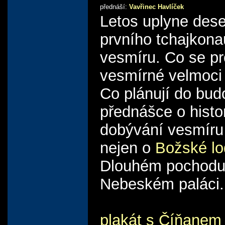
přednáší:
Vavřinec Havlíček
Letos uplyne dese
prvního tchajkona
vesmíru. Co se pr
vesmírné velmoci 
Co plánují do bu
přednášce o histo
dobývání vesmíru
nejen o
Božské lo
Dlouhém pochodu
Nebeském paláci.
plakát s Číňanem