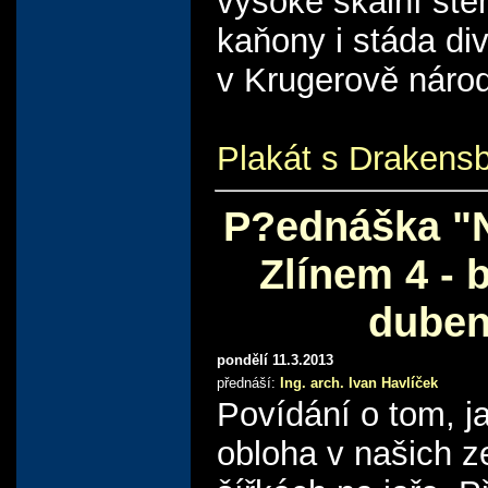
vysoké skalní stě
kaňony i stáda di
v Krugerově náro
Plakát s Drakens
P?ednáška "
Zlínem 4 - 
duben
pondělí 11.3.2013
přednáší:
Ing. arch. Ivan Havlíček
Povídání o tom, j
obloha v našich 