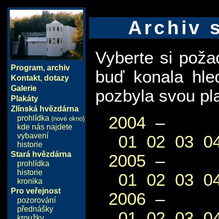
Archiv 
Vyberte si pož
Program
,
archiv
buď konala hle
Kontakt, dotazy
Galerie
pozbyla svou pla
Plakáty
Zlínská hvězdárna
2004
–
prohlídka
(nové okno)
kde nás najdete
vybavení
01
02
03
0
historie
Stará hvězdárna
2005
–
prohlídka
historie
01
02
03
0
kronika
Pro veřejnost
2006
–
pozorování
přednášky
01
02
03
0
kroužky