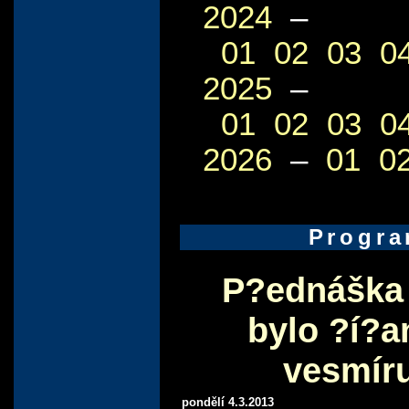
2024
–
01
02
03
0
2025
–
01
02
03
0
2026
–
01
0
Progr
P?ednáška 
bylo ?í?a
vesmír
pondělí 4.3.2013