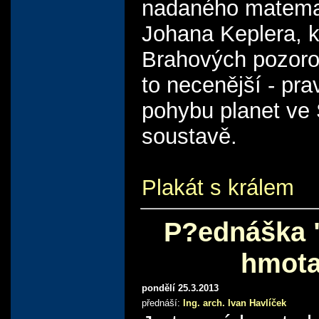
nadaného matema
Johana Keplera, k
Brahových pozorov
to necenější - pra
pohybu planet ve 
soustavě.
Plakát s králem
P?ednáška 
hmota
pondělí 25.3.2013
přednáší:
Ing. arch. Ivan Havlíček