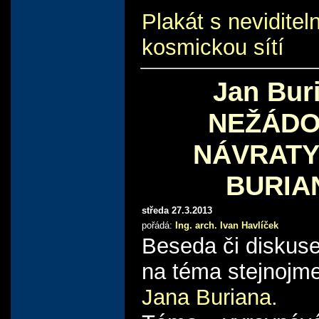
Plakát s neviditel
kosmickou sítí
Jan Bur
NEŽÁDO
NÁVRATY 
BURIA
středa 27.3.2013
pořádá:
Ing. arch. Ivan Havlíček
Beseda či diskuse
na téma stejnojm
Jana Buriana.