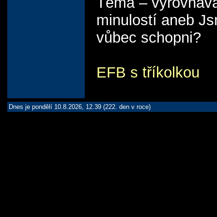
Téma – vyrovnává
minulostí aneb J
vůbec schopni?
EFB s tříkolkou
Dnes je pondělí 10.8.2026, 12.39 (222. den v roce)