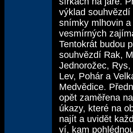
šířkách na jaře. 
výklad souhvězdí
snímky mlhovin a 
vesmírných zajím
Tentokrát budou p
souhvězdí Rak, M
Jednorožec, Rys,
Lev, Pohár a Velk
Medvědice. Před
opět zaměřena na
úkazy, které na o
najít a uvidět kaž
ví, kam pohlédnou