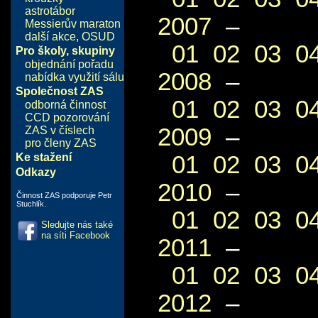
astrotábor
2007
–
Messierův maraton
další akce
,
OSUD
01
02
03
0
Pro školy, skupiny
objednání pořadu
2008
–
nabídka využití sálu
Společnost ZAS
01
02
03
0
odborná činnost
CCD pozorování
2009
–
ZAS v číslech
pro členy ZAS
01
02
03
0
Ke stažení
Odkazy
2010
–
Činnost ZAS podporuje Petr
Stuchlík.
01
02
03
0
Sledujte nás také
na síti Facebook
2011
–
01
02
03
0
2012
–