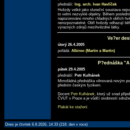
přednáší:
Ing. arch. Ivan Havlíček
Hvězdy velké jako sluneční soustava nejs
to velmi nezvyklé objekty. Během poslední
napozorováno mnoho chladných obřích hvě
nerozpoznatelné. Obří hvězdy odhazují bě
výrazných zdrojů mezihvězdné látky.
Ve?er des
úterý 26.4.2005
pořádá:
Albireo (Martin a Martin)
P?ednáška "An
pátek 29.4.2005
přednáší:
Petr Kulhánek
Mimořádná přednáška věnovaná novým poz
předním českým fyzikem.
Docent
Petr Kulhánek
, který už snad přije
ČVUT v Praze a je vůdčí osobností sdruž
Plakát ke stažení
.
Dnes je čtvrtek 6.8.2026, 14.33 (218. den v roce)