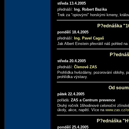
středa 13.4.2005
přednáší:
Ing. Robert Bazika
Trek za "opiovými" horskými kmeny, králo
P?ednáška "100 
pondělí 18.4.2005
přednáší:
Ing. Pavel Cagaš
Jak Albert Einstein převrátil náš pohled na 
P?ednáš
středa 20.4.2005
přednáší:
Členové ZAS
Prohlídka hvězdárny, pozorování oblohy, p
prohlídka výstavy.
Od soumr
pátek 22.4.2005
pořádá:
ZAS a Centrum prevence
Druhý ročník 16hodinové celonoční zlínské 
úkoly, akce, napětí. Více na
www.zas.cz/o
P?ednáška "H
pondělí 25.4.2005