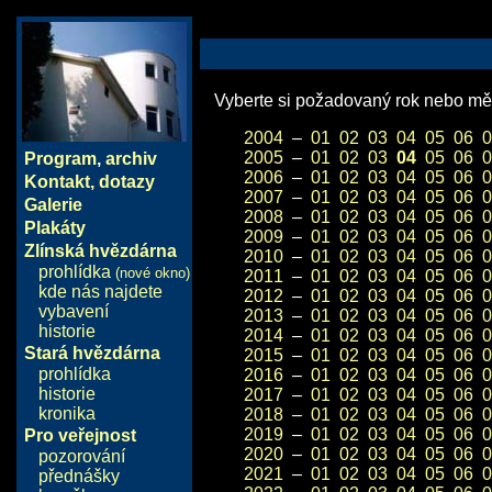
Vyberte si požadovaný rok nebo měs
2004
–
01
02
03
04
05
06
0
2005
–
01
02
03
04
05
06
0
Program
,
archiv
2006
–
01
02
03
04
05
06
0
Kontakt, dotazy
2007
–
01
02
03
04
05
06
0
Galerie
2008
–
01
02
03
04
05
06
0
Plakáty
2009
–
01
02
03
04
05
06
0
Zlínská hvězdárna
2010
–
01
02
03
04
05
06
0
prohlídka
(nové okno)
2011
–
01
02
03
04
05
06
0
kde nás najdete
2012
–
01
02
03
04
05
06
0
vybavení
2013
–
01
02
03
04
05
06
0
historie
2014
–
01
02
03
04
05
06
0
Stará hvězdárna
2015
–
01
02
03
04
05
06
0
prohlídka
2016
–
01
02
03
04
05
06
0
historie
2017
–
01
02
03
04
05
06
0
kronika
2018
–
01
02
03
04
05
06
0
2019
–
01
02
03
04
05
06
0
Pro veřejnost
2020
–
01
02
03
04
05
06
0
pozorování
2021
–
01
02
03
04
05
06
0
přednášky