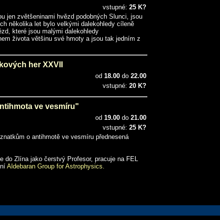
vstupné:
25 K?
ou jen zvětšeninami hvězd podobných Slunci, jsou
ch několika let bylo velkými dalekohledy cíleně
zd, které jsou malými dalekohledy
hem života většinu své hmoty a jsou tak jedním z
kových her XXVII
od
18.00
do
22.00
vstupné:
20 K?
tihmota ve vesmíru"
od
19.00
do
21.00
vstupné:
25 K?
natkům o antihmotě ve vesmíru přednesená
de do Zlína jako čerstvý Profesor, pracuje na FEL
ení
Aldebaran Group for Astrophysics.