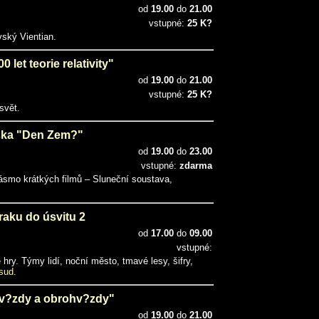
od
19.00
do
21.00
vstupné:
25 K?
vský Vientian.
let teorie relativity"
od
19.00
do
21.00
vstupné:
25 K?
svět.
ka "Den Zem?"
od
19.00
do
23.00
vstupné:
zdarma
ásmo krátkých filmů – Sluneční soustava,
aku do úsvitu 2
od
17.00
do
09.00
vstupné:
hry. Týmy lidí, noční město, tmavé lesy, šifry,
sud
.
v?zdy a obrohv?zdy"
od
19.00
do
21.00