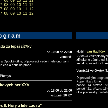
7
08
09
10
11
12
7
08
09
10
11
12
7
08
09
10
11
12
7
08
09
10
11
12
ogram
da za lepší zít?ky
vložil:
Ivan Havlíček
od
10.00
do
22.00
Výstava velkoplošných
vstupné:
zlínského zámku od 3.
a Optické dílny, připojovací vedení telefonu, jarní
se jako poslední člov
áte čas a chuť do práce.
Vernisáž ve čtvrtek 3.
 Přemysl.
Doprovodným programe
Koperníka v Brně:
kových her XXVI
pondělí 14. března 18.
pondělí 21. března 18
od
18.00
do
22.00
Obě přednášky proběh
vstupné:
20 K?
 II: Hory a lidé Laosu"