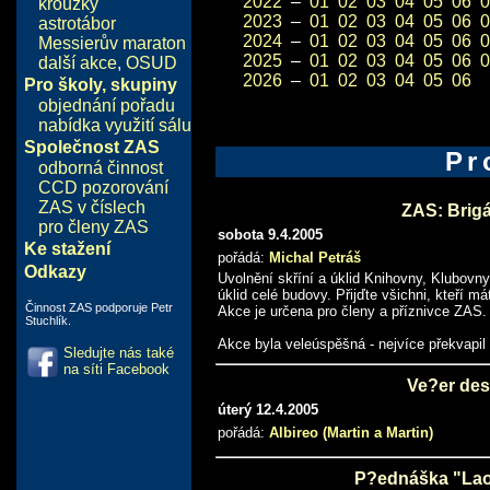
2022
–
01
02
03
04
05
06
0
kroužky
2023
–
01
02
03
04
05
06
0
astrotábor
2024
–
01
02
03
04
05
06
0
Messierův maraton
2025
–
01
02
03
04
05
06
0
další akce
,
OSUD
2026
–
01
02
03
04
05
06
Pro školy, skupiny
objednání pořadu
nabídka využití sálu
Společnost ZAS
Pr
odborná činnost
CCD pozorování
ZAS v číslech
ZAS: Brigá
pro členy ZAS
sobota 9.4.2005
Ke stažení
pořádá:
Michal Petráš
Odkazy
Uvolnění skříní a úklid Knihovny, Klubovny 
úklid celé budovy. Přijďte všichni, kteří m
Činnost ZAS podporuje Petr
Akce je určena pro členy a příznivce ZAS.
Stuchlík.
Akce byla veleúspěšná - nejvíce překvapil
Sledujte nás také
na síti Facebook
Ve?er des
úterý 12.4.2005
pořádá:
Albireo (Martin a Martin)
P?ednáška "Laos