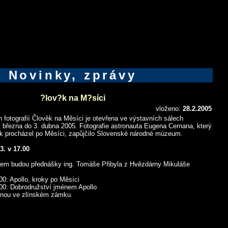
Novinky, zprávy
?lov?k na M?síci
vloženo:
28.2.2005
 fotografií Člověk na Měsíci je otevřena ve výstavních sálech
 března do 3. dubna 2005. Fotografie astronauta Eugena Cernana, který
ěk procházel po Měsíci, zapůjčilo Slovenské národné múzeum.
3. v 17.00
m budou přednášky ing. Tomáše Přibyla z Hvězdárny Mikuláše
00: Apollo, kroky po Měsíci
.00: Dobrodružství jménem Apollo
nou ve zlínském zámku.