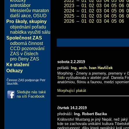
kroužky
2022
–
01
02
03
04
05
06
0
astrotábor
2023
–
01
02
03
04
05
06
0
Messierův maraton
2024
–
01
02
03
04
05
06
0
další akce
,
OSUD
2025
–
01
02
03
04
05
06
0
2026
–
01
02
03
04
05
06
Pro školy, skupiny
objednání pořadu
nabídka využití sálu
Společnost ZAS
odborná činnost
CCD pozorování
ZAS v číslech
pro členy ZAS
sobota 2.2.2019
Ke stažení
pořádá:
Ing. arch. Ivan Havlíček
Odkazy
Morphing - Zmeny a premeny, premeny v ča
Sido
vyštudovala v ateliéri prof. Daniela 
Činnost ZAS podporuje Petr
anatómiou, flórou a faunou, medzi spomie
Stuchlík.
Morphující plakát
Sledujte nás také
na síti Facebook
čtvrtek 14.2.2019
přednáší:
Ing. Robert Bazika
Království Mustang je jiný Nepál, než jaký
kde se zachovala unikátní kultura Tibetsk
nedostupnost, díky které nepálský král uzn