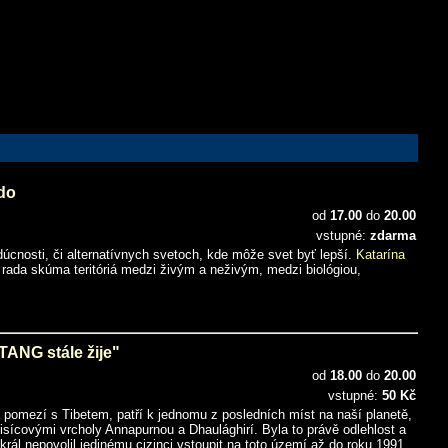
do
od
17.00
do
20.00
vstupné:
zdarma
cnosti, či alternatívnych svetoch, kde môže svet byť lepší.
Katarína
 rada skúma teritóriá medzi živým a neživým, medzi biológiou,
NG stále žije"
od
18.00
do
20.00
vstupné:
50 Kč
na pomezí s Tibetem, patří k jednomu z posledních míst na naší planetě,
sícovými vrcholy Annapurnou a Dhaulághirí. Byla to právě odlehlost a
rál nepovolil jedinému cizinci vstoupit na toto území až do roku 1991.