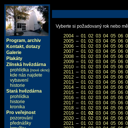
Vyberte si požadovaný rok nebo měs
2004
–
01
02
03
04
05
06
0
Program
,
archiv
2005
–
01
02
03
04
05
06
0
2006
–
01
02
03
04
05
06
0
Kontakt, dotazy
2007
–
01
02
03
04
05
06
0
Galerie
2008
–
01
02
03
04
05
06
0
Plakáty
2009
–
01
02
03
04
05
06
0
Zlínská hvězdárna
2010
–
01
02
03
04
05
06
0
prohlídka
(nové okno)
2011
–
01
02
03
04
05
06
0
kde nás najdete
2012
–
01
02
03
04
05
06
0
vybavení
2013
–
01
02
03
04
05
06
0
historie
2014
–
01
02
03
04
05
06
0
Stará hvězdárna
2015
–
01
02
03
04
05
06
0
prohlídka
2016
–
01
02
03
04
05
06
0
historie
2017
–
01
02
03
04
05
06
0
kronika
2018
–
01
02
03
04
05
06
0
Pro veřejnost
2019
–
01
02
03
04
05
06
0
pozorování
2020
–
01
02
03
04
05
06
0
přednášky
2021
–
01
02
03
04
05
06
0