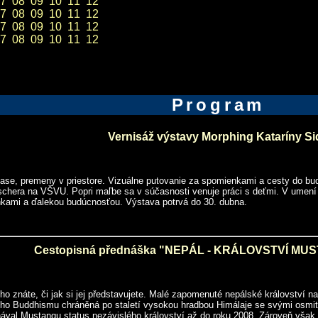
7
08
09
10
11
12
7
08
09
10
11
12
7
08
09
10
11
12
7
08
09
10
11
12
Program
Vernisáž výstavy Morphing Kataríny Si
se, premeny v priestore. Vizuálne putovanie za spomienkami a cesty do budú
Fischera na VŠVU. Popri maľbe sa v súčasnosti venuje práci s deťmi. V umení
nkami a ďalekou budúcnosťou. Výstava potrvá do 30. dubna.
Cestopisná přednáška "NEPÁL - KRÁLOVSTVÍ MUSTA
 ho znáte, či jak si jej představujete. Malé zapomenuté nepálské království 
ého Buddhismu chráněná po staletí vysokou hradbou Himálaje se svými osmiti
ával Mustangu status nezávislého království až do roku 2008. Zároveň však k