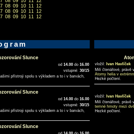
7
08
09
10
11
12
7
08
09
10
11
12
7
08
09
10
11
12
7
08
09
10
11
12
ogram
ozorování Slunce
Atom
vložil:
Ivan Havlíček
od
14.00
do
16.00
Milí čtenářové, právě
vstupné:
30/15
Atomy helia v extrémn
mi přístroji spolu s výkladem a to i v barvách,
Hezké počtení.
ozorování Slunce
vložil:
Ivan Havlíček
od
14.00
do
16.00
Milí čtenářové, právě
vstupné:
30/15
temné hmoty mezi dvě
mi přístroji spolu s výkladem a to i v barvách,
Hezké počtení.
ozorování Slunce
od
14.00
do
16.00