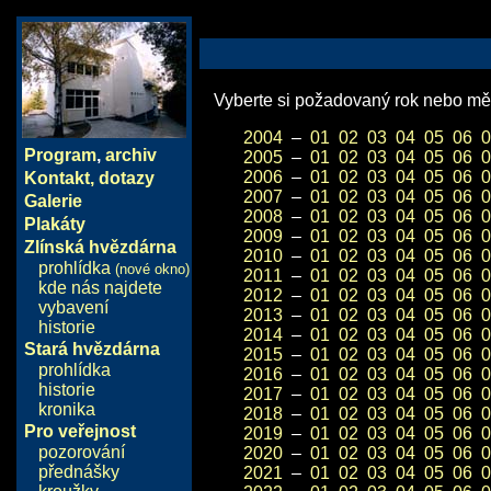
Vyberte si požadovaný rok nebo měs
2004
–
01
02
03
04
05
06
0
Program
,
archiv
2005
–
01
02
03
04
05
06
0
2006
–
01
02
03
04
05
06
0
Kontakt, dotazy
2007
–
01
02
03
04
05
06
0
Galerie
2008
–
01
02
03
04
05
06
0
Plakáty
2009
–
01
02
03
04
05
06
0
Zlínská hvězdárna
2010
–
01
02
03
04
05
06
0
prohlídka
(nové okno)
2011
–
01
02
03
04
05
06
0
kde nás najdete
2012
–
01
02
03
04
05
06
0
vybavení
2013
–
01
02
03
04
05
06
0
historie
2014
–
01
02
03
04
05
06
0
Stará hvězdárna
2015
–
01
02
03
04
05
06
0
prohlídka
2016
–
01
02
03
04
05
06
0
historie
2017
–
01
02
03
04
05
06
0
kronika
2018
–
01
02
03
04
05
06
0
Pro veřejnost
2019
–
01
02
03
04
05
06
0
pozorování
2020
–
01
02
03
04
05
06
0
přednášky
2021
–
01
02
03
04
05
06
0