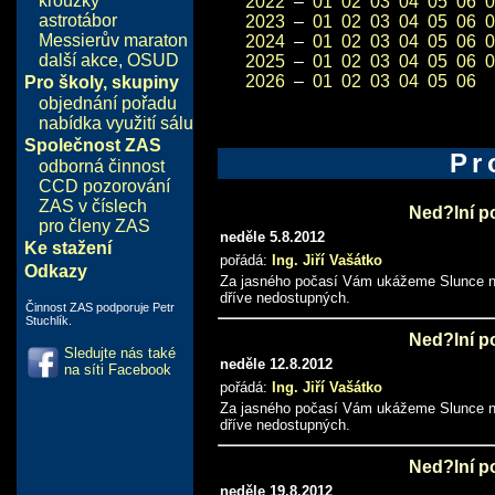
kroužky
2022
–
01
02
03
04
05
06
0
astrotábor
2023
–
01
02
03
04
05
06
0
Messierův maraton
2024
–
01
02
03
04
05
06
0
další akce
,
OSUD
2025
–
01
02
03
04
05
06
0
2026
–
01
02
03
04
05
06
Pro školy, skupiny
objednání pořadu
nabídka využití sálu
Společnost ZAS
Pr
odborná činnost
CCD pozorování
ZAS v číslech
Ned?lní p
pro členy ZAS
neděle 5.8.2012
Ke stažení
pořádá:
Ing. Jiří Vašátko
Odkazy
Za jasného počasí Vám ukážeme Slunce naši
dříve nedostupných.
Činnost ZAS podporuje Petr
Stuchlík.
Ned?lní p
Sledujte nás také
neděle 12.8.2012
na síti Facebook
pořádá:
Ing. Jiří Vašátko
Za jasného počasí Vám ukážeme Slunce naši
dříve nedostupných.
Ned?lní p
neděle 19.8.2012