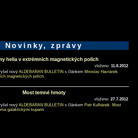
Novinky, zprávy
y helia v extrémních magnetických polích
vloženo:
11.8.2012
 vyšel nový
ALDEBARAN BULLETIN
s článkem
Miroslav Havránek:
ích magnetických polích
.
Most temné hmoty
vloženo:
27.7.2012
 vyšel nový
ALDEBARAN BULLETIN
s článkem
Petr Kulhánek: Most
ma galaktickými kupami