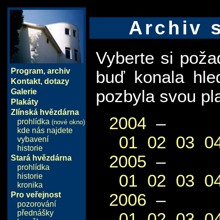
Archiv 
Vyberte si pož
Program
,
archiv
buď konala hle
Kontakt, dotazy
pozbyla svou pla
Galerie
Plakáty
Zlínská hvězdárna
2004
–
prohlídka
(nové okno)
kde nás najdete
01
02
03
0
vybavení
historie
2005
–
Stará hvězdárna
prohlídka
01
02
03
0
historie
kronika
2006
–
Pro veřejnost
pozorování
přednášky
01
02
03
0