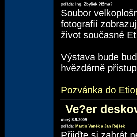
pořádá:
ing. Zbyšek ?ižma?
Soubor velkoploš
fotografií zobrazuj
život současné Et
Výstava bude bud
hvězdárně přístup
Pozvánka do Etio
Ve?er desko
úterý 8.9.2009
pořádá:
Martin Vaněk a Jan Rejšek
Přijďte si zahrát n