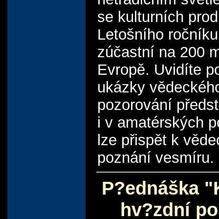
se kulturních prod
Letošního ročníku
zúčastní na 200 m
Evropě. Uvidíte p
ukázky vědeckéh
pozorování předsta
i v amatérských 
lze přispět k věd
poznání vesmíru.
P?ednáška "
hv?zdní po