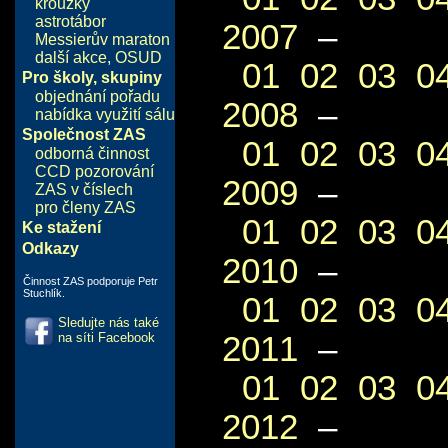
kroužky
astrotábor
2007
–
Messierův maraton
další akce
,
OSUD
01
02
03
0
Pro školy, skupiny
objednání pořadu
2008
–
nabídka využití sálu
Společnost ZAS
01
02
03
0
odborná činnost
CCD pozorování
2009
–
ZAS v číslech
pro členy ZAS
01
02
03
0
Ke stažení
Odkazy
2010
–
Činnost ZAS podporuje Petr
Stuchlík.
01
02
03
0
Sledujte nás také
2011
–
na síti Facebook
01
02
03
0
2012
–