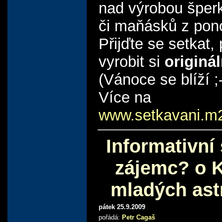
nad výrobou šperk
či maňásků z pon
Přijďte se setkat,
vyrobit si
originál
(Vánoce se blíží ;-
Více na
www.setkavani.m
Informativní
zájemc? o 
mladých as
pátek 25.9.2009
pořádá:
Petr Cagaš