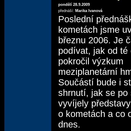
pondělí 28.9.2009
přednáší:
Marika Ivanová
Poslední přednáš
kometách jsme uv
březnu 2006. Je č
podívat, jak od té
pokročil výzkum
meziplanetární hm
Součástí bude i s
shrnutí, jak se po 
vyvíjely představ
o kometách a co 
dnes.