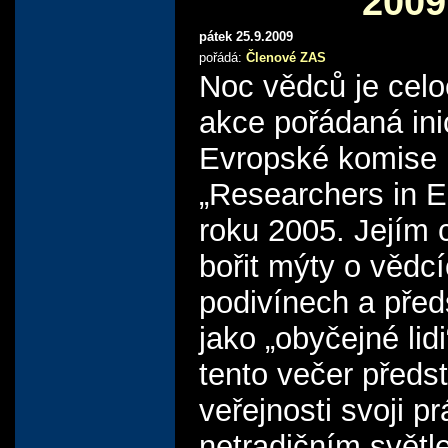
2009
pátek 25.9.2009
pořádá:
Členové ZAS
Noc vědců je cel
akce pořádaná ini
Evropské komise
„Researchers in E
roku 2005. Jejím 
bořit mýty o vědc
podivínech a předs
jako „obyčejné lidi
tento večer předst
veřejnosti svoji pr
netradičním světl