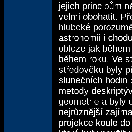
jejich principům 
velmi obohatit. P
hluboké porozumě
astronomii i chod
obloze jak během 
během roku. Ve s
středověku byly př
slunečních hodin
metody deskriptýv
geometrie a byly 
nejrůznější zajím
projekce koule do 