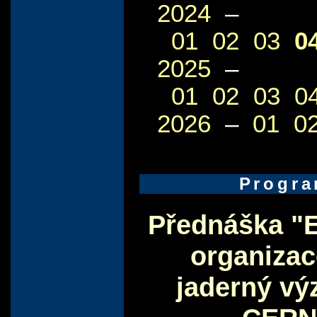
2024
–
01
02
03
0
2025
–
01
02
03
0
2026
–
01
0
Progr
Přednáška "
organizac
jaderný vý