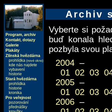
Archiv 
Vyberte si pož
Program
,
archiv
buď konala hle
Kontakt, dotazy
Galerie
pozbyla svou pla
Plakáty
Zlínská hvězdárna
2004
–
prohlídka
(nové okno)
kde nás najdete
vybavení
01
02
03
0
historie
Stará hvězdárna
2005
–
prohlídka
historie
01
02
03
0
kronika
Pro veřejnost
2006
–
pozorování
přednášky
01
02
03
0
kroužky