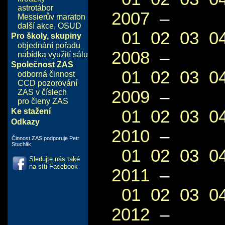
astrotábor
2007
–
Messierův maraton
další akce
,
OSUD
01
02
03
0
Pro školy, skupiny
objednání pořadu
2008
–
nabídka využití sálu
Společnost ZAS
01
02
03
0
odborná činnost
CCD pozorování
2009
–
ZAS v číslech
pro členy ZAS
01
02
03
0
Ke stažení
Odkazy
2010
–
Činnost ZAS podporuje Petr
Stuchlík.
01
02
03
0
Sledujte nás také
na síti Facebook
2011
–
01
02
03
0
2012
–