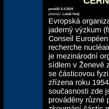
CERN
pondělí 8.4.2024
přednáší:
Lukáš Hrdý
Evropská organiz
jaderný výzkum (
Conseil Européen 
recherche nucléa
je mezinárodní or
sídlem v Ženevě z
se částicovou fyz
zřízena roku 1954
současnosti zde j
prováděny různé 
zkoumání částic 