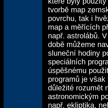
které byly použity 
tvorbě map zems
povrchu, tak i hv
map a měřících pří
např. astrolábů. 
době můžeme nav
sluneční hodiny 
speciálních progr
úspěšnému použit
programů je však 
důležité rozumět
astronomickým p
např. ekliptika, n