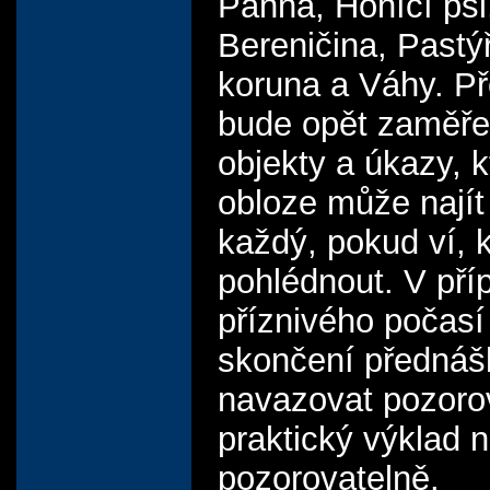
Panna, Honící psi
Bereničina, Pastý
koruna a Váhy. P
bude opět zaměře
objekty a úkazy, k
obloze může najít
každý, pokud ví,
pohlédnout. V pří
příznivého počasí
skončení přednáš
navazovat pozoro
praktický výklad 
pozorovatelně.