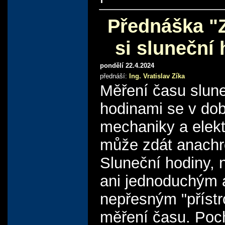
Přednáška "
si sluneční
pondělí 22.4.2024
přednáší:
Ing. Vratislav Zíka
Měření času slun
hodinami se v do
mechaniky a elekt
může zdát anach
Sluneční hodiny, 
ani jednoduchým 
nepřesným "přístr
měření času. Poc