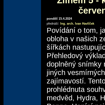
Zlínem 5 - 
červe
pondělí 15.4.2024
přednáší:
Ing. arch. Ivan Havlíček
Povídání o tom, j
obloha v našich 
šířkách nastupujíc
Přehledový výkla
doplněný snímky 
jiných vesmírných
zajímavostí. Tent
prohlédnuta souh
medvěd, Hydra, H