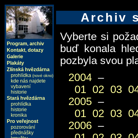
Archiv 
Vyberte si pož
Program
,
archiv
buď konala hle
Kontakt, dotazy
Galerie
pozbyla svou pla
Plakáty
Zlínská hvězdárna
2004
–
prohlídka
(nové okno)
kde nás najdete
01
02
03
0
vybavení
historie
2005
–
Stará hvězdárna
prohlídka
historie
01
02
03
0
kronika
Pro veřejnost
2006
–
pozorování
přednášky
01
02
03
0