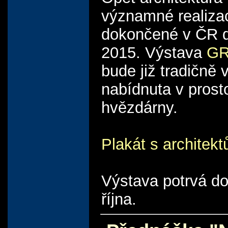
významné realiza
dokončené v ČR d
2015. Výstava
GR
bude již tradičně 
nabídnuta v prost
hvězdárny.
Plakát s architek
Výstava potrvá d
října.