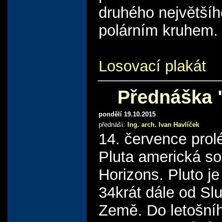
druhého největší
polárním kruhem.
Losovací plakát
Přednáška 
pondělí 19.10.2015
přednáší:
Ing. arch. Ivan Havlíček
14. července prol
Pluta americká s
Horizons. Pluto j
34krát dále od Sl
Země. Do letošní