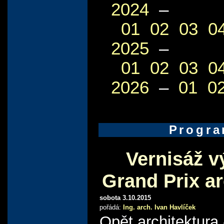
2024
–
01
02
03
0
2025
–
01
02
03
0
2026
–
01
0
Progr
Vernisáž v
Grand Prix ar
sobota 3.10.2015
pořádá:
Ing. arch. Ivan Havlíček
Opět architektura 