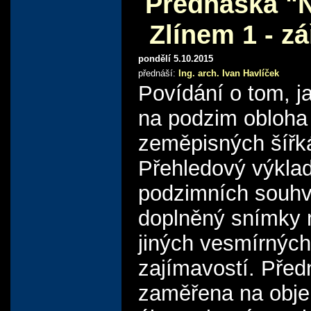
Přednáška "
Zlínem 1 - zář
pondělí 5.10.2015
přednáší:
Ing. arch. Ivan Havlíček
Povídání o tom, j
na podzim obloha
zeměpisných šířk
Přehledový výkla
podzimních souhv
doplněný snímky 
jiných vesmírných
zajímavostí. Pře
zaměřena na obje