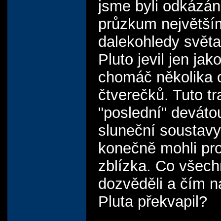
jsme byli odkázán
průzkum největší
dalekohledy světa
Pluto jevil jen jak
chomáč několika 
čtverečků. Tuto tr
"poslední" deváto
sluneční soustavy
konečně mohli pr
zblízka. Co všec
dozvěděli a čím n
Pluta překvapil?