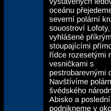
vystavených led
oceánu přejedeme
severní polární kr
souostroví Lofoty,
vyhlášené příkrým
stoupajícími přím
řídce rozesetými 
vesničkami s
pestrobarevnými 
Navštívíme polárn
švédského národn
Abisko a poslední
podnikneme v oko