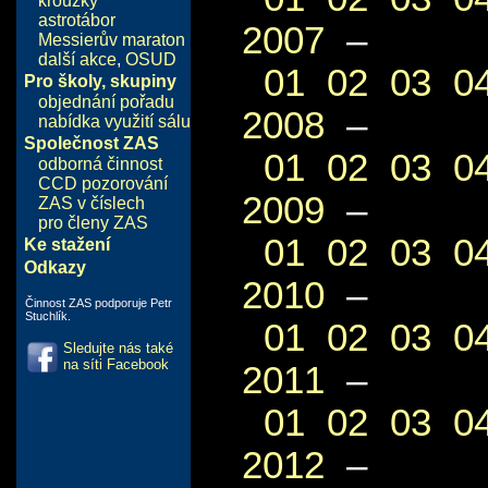
kroužky
astrotábor
2007
–
Messierův maraton
další akce
,
OSUD
01
02
03
0
Pro školy, skupiny
objednání pořadu
2008
–
nabídka využití sálu
Společnost ZAS
01
02
03
0
odborná činnost
CCD pozorování
2009
–
ZAS v číslech
pro členy ZAS
01
02
03
0
Ke stažení
Odkazy
2010
–
Činnost ZAS podporuje Petr
Stuchlík.
01
02
03
0
Sledujte nás také
na síti Facebook
2011
–
01
02
03
0
2012
–