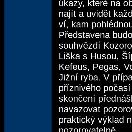
úkazy, které na o
najít a uvidět kaž
ví, kam pohlédnou
Představena bud
souhvězdí Kozoroh
Liška s Husou, Ší
Kefeus, Pegas, V
Jižní ryba. V příp
příznivého počasí
skončení přednáš
navazovat pozoro
praktický výklad 
pozorovatelně.