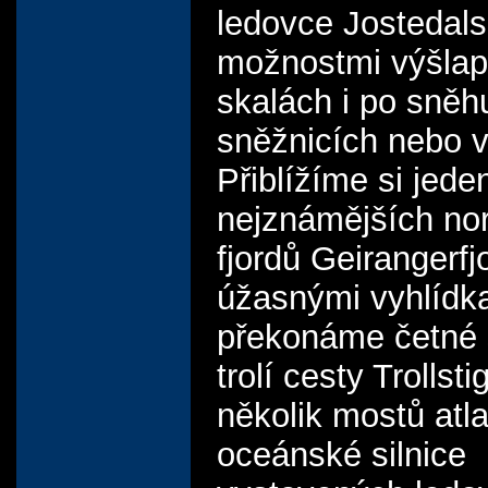
ledovce Jostedals
možnostmi výšlap
skalách i po sněh
sněžnicích nebo 
Přiblížíme si jede
nejznámějších no
fjordů Geirangerfj
úžasnými vyhlídka
překonáme četné 
trolí cesty Trollst
několik mostů atl
oceánské silnice