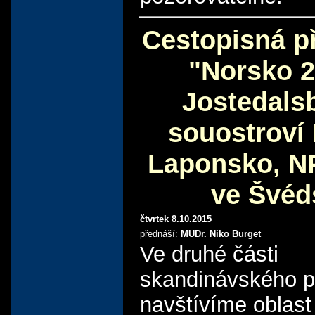
Cestopisná p
"Norsko 2.
Jostedals
souostroví 
Laponsko, N
ve Švéd
čtvrtek 8.10.2015
přednáší:
MUDr. Niko Burget
Ve druhé části
skandinávského p
navštívíme oblast