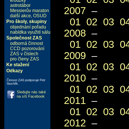
kroužky
astrotábor
2007
–
Messierův maraton
další akce
,
OSUD
01
02
03
0
Pro školy, skupiny
objednání pořadu
2008
–
nabídka využití sálu
Společnost ZAS
01
02
03
0
odborná činnost
CCD pozorování
2009
–
ZAS v číslech
pro členy ZAS
01
02
03
0
Ke stažení
Odkazy
2010
–
Činnost ZAS podporuje Petr
Stuchlík.
01
02
03
0
Sledujte nás také
na síti Facebook
2011
–
01
02
03
0
2012
–