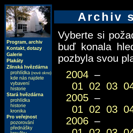
Archiv 
Vyberte si pož
Program
,
archiv
buď konala hle
Kontakt, dotazy
Galerie
pozbyla svou pla
Plakáty
Zlínská hvězdárna
2004
–
prohlídka
(nové okno)
kde nás najdete
01
02
03
0
vybavení
historie
2005
–
Stará hvězdárna
prohlídka
historie
01
02
03
0
kronika
Pro veřejnost
2006
–
pozorování
přednášky
01
02
03
0