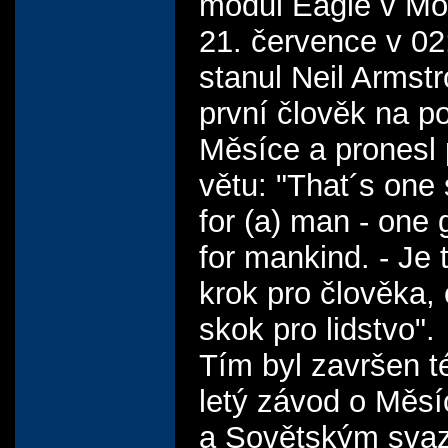
modul Eagle v Moř
21. července v 0
stanul Neil Armst
první člověk na p
Měsíce a pronesl
větu: "That´s one 
for (a) man - one 
for mankind. - Je 
krok pro člověka,
skok pro lidstvo".
Tím byl završen 
letý závod o Měs
a Sovětským sva