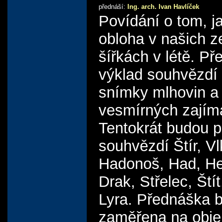
přednáší:
Ing. arch. Ivan Havlíček
Povídání o tom, j
obloha v našich 
šířkách v létě. Př
výklad souhvězdí
snímky mlhovin a 
vesmírných zajím
Tentokrát budou p
souhvězdí Štír, Vl
Hadonoš, Had, He
Drak, Střelec, Štít
Lyra. Přednáška 
zaměřena na obje