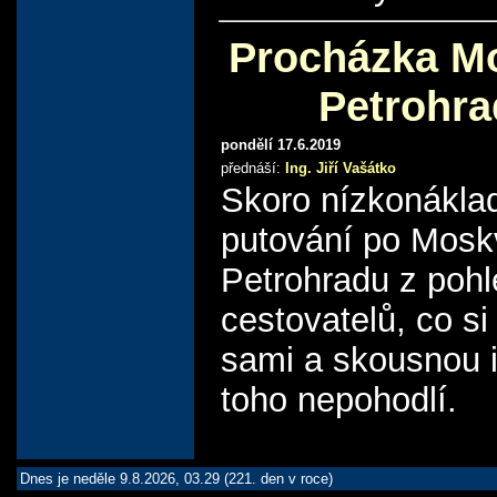
Procházka M
Petrohr
pondělí 17.6.2019
přednáší:
Ing. Jiří Vašátko
Skoro nízkonákla
putování po Mosk
Petrohradu z poh
cestovatelů, co si
sami a skousnou i
toho nepohodlí.
Dnes je neděle 9.8.2026, 03.29 (221. den v roce)