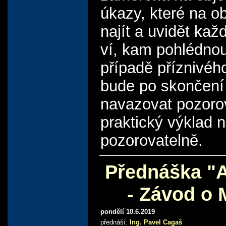
úkazy, které na o
najít a uvidět kaž
ví, kam pohlédnou
případě příznivéh
bude po skončení
navazovat pozoro
praktický výklad 
pozorovatelně.
Přednáška "A
- Závod o 
pondělí 10.6.2019
přednáší:
Ing. Pavel Cagaš