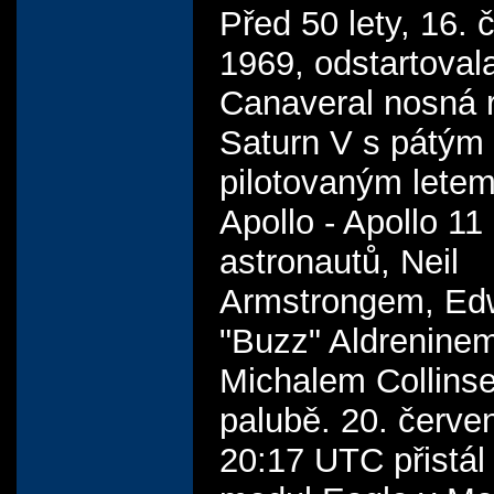
Před 50 lety, 16.
1969, odstartoval
Canaveral nosná 
Saturn V s pátým
pilotovaným lete
Apollo - Apollo 11 -
astronautů, Neil
Armstrongem, Ed
"Buzz" Aldrenine
Michalem Collins
palubě. 20. červe
20:17 UTC přistál 