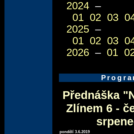
2024
–
01
02
03
0
2025
–
01
02
03
0
2026
–
01
0
Progr
Přednáška "
Zlínem 6 - č
srpene
pondělí 3.6.2019