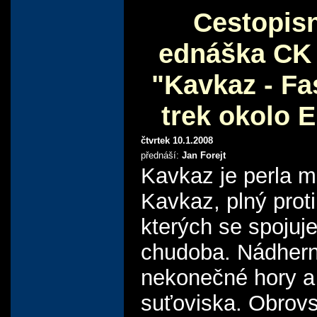
Cestopis
ednáška CK
"Kavkaz - Fa
trek okolo 
čtvrtek 10.1.2008
přednáší:
Jan Forejt
Kavkaz je perla m
Kavkaz, plný proti
kterých se spojuje
chudoba. Nádher
nekonečné hory a
suťoviska. Obrov