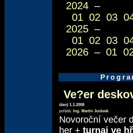
2024
–
01
02
03
0
2025
–
01
02
03
0
2026
–
01
0
Progr
Ve?er desko
úterý 1.1.2008
pořádá:
Ing. Martin Jurásek
Novoroční večer 
her +
turnaj ve h