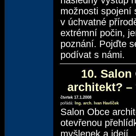
následný výstup n
možnosti spojení s
v úchvatné přírod
extrémní počin, j
poznání. Pojďte s
podívat s námi.
10. Salon
architekt? –
čtvrtek 17.1.2008
pořádá:
Ing. arch. Ivan Havlíček
Salon Obce archit
otevřenou přehlíd
myšlenek a idejí,