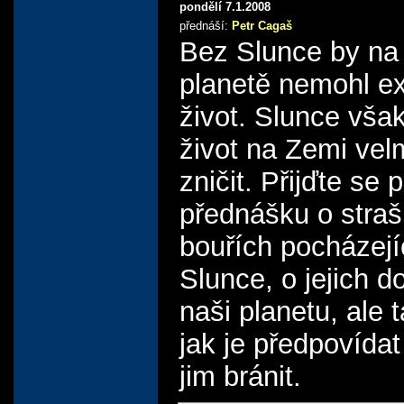
pondělí 7.1.2008
přednáší:
Petr Cagaš
Bez Slunce by na
planetě nemohl ex
život. Slunce vš
život na Zemi vel
zničit. Přijďte se 
přednášku o straš
bouřích pocházejí
Slunce, o jejich 
naši planetu, ale 
jak je předpovídat
jim bránit.