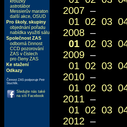
kroužky
astrotábor
2007
–
Messierův maraton
další akce
,
OSUD
01
02
03
0
Pro školy, skupiny
objednání pořadu
2008
–
nabídka využití sálu
Společnost ZAS
01
02
03
0
odborná činnost
CCD pozorování
2009
–
ZAS v číslech
pro členy ZAS
01
02
03
0
Ke stažení
Odkazy
2010
–
Činnost ZAS podporuje Petr
Stuchlík.
01
02
03
0
Sledujte nás také
2011
–
na síti Facebook
01
02
03
0
2012
–