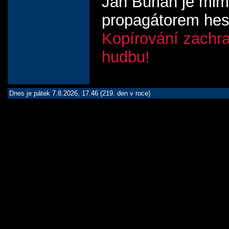
Jan Burian je mim
propagátorem hes
Kopírování zachr
hudbu!
Dnes je pátek 7.8.2026, 17.46 (219. den v roce)