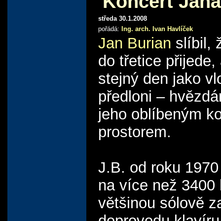
Koncert Jana
středa 30.1.2008
pořádá:
Ing. arch. Ivan Havlíček
Jan Burian
slíbil,
do třetice přijede,
stejný den jako vl
předloni – hvězdá
jeho oblíbeným k
prostorem.
J.B. od roku 1970
na více než 3400 
většinou sólově z
doprovodu klavíru,