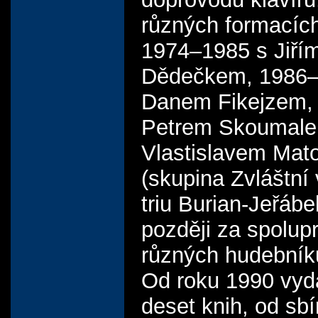
různých formacích
1974–1985 s Jiří
Dědečkem, 1986–
Danem Fikejzem, d
Petrem Skoumale
Vlastislavem Ma
(skupina Zvláštní 
triu Burian-Jeřáb
později za spolup
různých hudebník
Od roku 1990 vyda
deset knih, od sbí