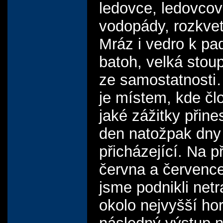
ledovce, ledovcov
vodopády, rozkvet
Mráz i vedro k pa
batoh, velká stoup
ze samostatnost
je místem, kde čl
jaké zážitky přin
den natožpak dny
přicházející. Na 
června a červenc
jsme podnikli netr
okolo nejvyšší ho